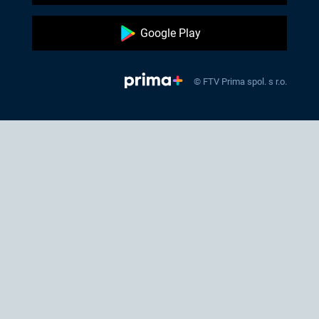
Google Play
© FTV Prima spol. s r.o.