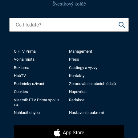
Švestkový koláč
O FTV Prima
Management
Volná místa
Press
Reklama
Castingy a výzvy
HbbTV
Kontakty
Podmínky užívání
Zpracování osobních údajů
Cookies
Nápověda
Vlastník FTV Prima spol. s
Redakce
r.o.
Nahlásit chybu
Nastavení soukromí
App Store