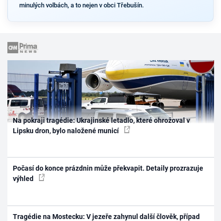
minulých volbách, a to nejen v obci Třebušín.
Na pokraji tragédie: Ukrajinské letadlo, které ohrožoval v
Lipsku dron, bylo naložené municí
Počasí do konce prázdnin může překvapit. Detaily prozrazuje
výhled
Tragédie na Mostecku: V jezeře zahynul další člověk, případ