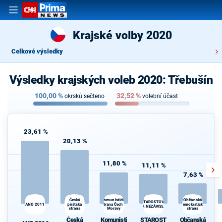
Krajské volby 2020
Celkové výsledky
Výsledky krajských voleb 2020: Třebušín
100,00
%
32,52
%
okrsků sečteno
volební účast
23,61 %
20,13 %
11,80 %
11,11 %
7,63 %
Česká
Komunistická
Občanská
STAROSTOVÉ
ANO 2011
pirátská
strana Čech a
demokratická
A NEZÁVISLÍ
strana
Moravy
strana
d
Česká
Komunisti
STAROST
Občanská