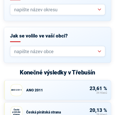
Jak se volilo ve vaší obci?
Konečné výsledky v Třebušín
23,61 %
ANO 2011
ANO 2011
34 hlasů
20,13 %
Česká
Česká pirátská strana
pirátská
strana
29 hlasů