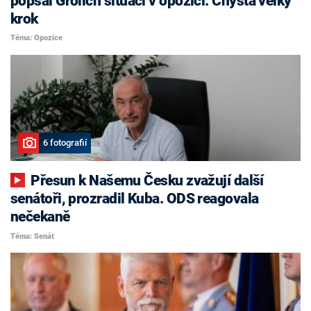
popsal Grolich situaci v opozici. Chystá velký
krok
Téma: Opozice
6 fotografií
Přesun k Našemu Česku zvažují další
senátoři, prozradil Kuba. ODS reagovala
nečekaně
Téma: Senát