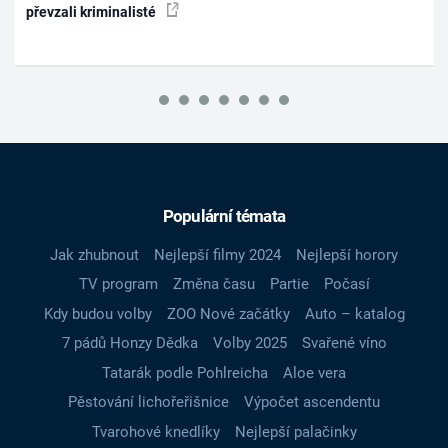
převzali kriminalisté
Populární témata
Jak zhubnout
Nejlepší filmy 2024
Nejlepší horory
TV program
Změna času
Partie
Počasí
Kdy budou volby
ZOO Nové začátky
Auto – katalog
7 pádů Honzy Dědka
Volby 2025
Svařené víno
Tatarák podle Pohlreicha
Aloe vera
Pěstování lichořeřišnice
Výpočet ascendentu
Tvarohové knedlíky
Nejlepší palačinky