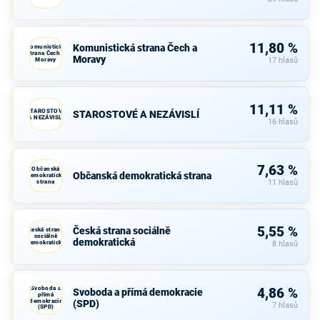
11,80 %
Komunistická strana Čech a
Komunistická
strana Čech a
Moravy
Moravy
17 hlasů
11,11 %
STAROSTOVÉ
STAROSTOVÉ A NEZÁVISLÍ
A NEZÁVISLÍ
16 hlasů
7,63 %
Občanská
Občanská demokratická strana
demokratická
strana
11 hlasů
5,55 %
Česká strana sociálně
Česká strana
sociálně
demokratická
demokratická
8 hlasů
Svoboda a
4,86 %
Svoboda a přímá demokracie
přímá
demokracie
(SPD)
7 hlasů
(SPD)