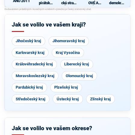
ANO 2011
pirátská
cká strana
OVÉ A
demokrati
strana
Čech a
NEZÁVISL
cká strana
Moravy
Í
d
Jak se volilo ve vašem kraji?
Jihočeský kraj
Jihomoravský kraj
Karlovarský kraj
Kraj Vysočina
Královéhradecký kraj
Liberecký kraj
Moravskoslezský kraj
Olomoucký kraj
Pardubický kraj
Plzeňský kraj
Středočeský kraj
Ústecký kraj
Zlínský kraj
Jak se volilo ve vašem okrese?