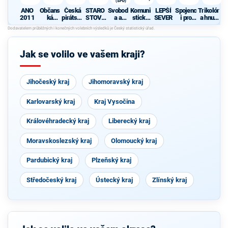
(SPD)
ANO
Občans
Česká
STARO
Svobod
Komuni
LEPŠÍ
Spojenc
Trikolór
2011
ká
pirátská
STOVÉ
a a
stická
SEVER
i pro
a hnutí
demokr
strana
A
přímá
strana
kraj
občanů
atická
NEZÁVI
demokr
Čech a
strana
SLÍ
acie
Moravy
(SPD)
Jak se volilo ve vašem kraji?
Jihočeský kraj
Jihomoravský kraj
Karlovarský kraj
Kraj Vysočina
Královéhradecký kraj
Liberecký kraj
Moravskoslezský kraj
Olomoucký kraj
Pardubický kraj
Plzeňský kraj
Středočeský kraj
Ústecký kraj
Zlínský kraj