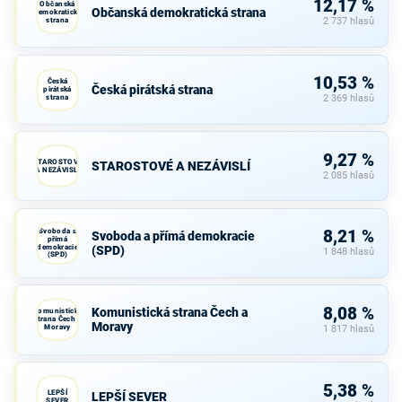
12,17 %
Občanská
Občanská demokratická strana
demokratická
strana
2 737 hlasů
10,53 %
Česká
Česká pirátská strana
pirátská
strana
2 369 hlasů
9,27 %
STAROSTOVÉ
STAROSTOVÉ A NEZÁVISLÍ
A NEZÁVISLÍ
2 085 hlasů
Svoboda a
8,21 %
Svoboda a přímá demokracie
přímá
demokracie
(SPD)
1 848 hlasů
(SPD)
8,08 %
Komunistická strana Čech a
Komunistická
strana Čech a
Moravy
Moravy
1 817 hlasů
5,38 %
LEPŠÍ
LEPŠÍ SEVER
SEVER