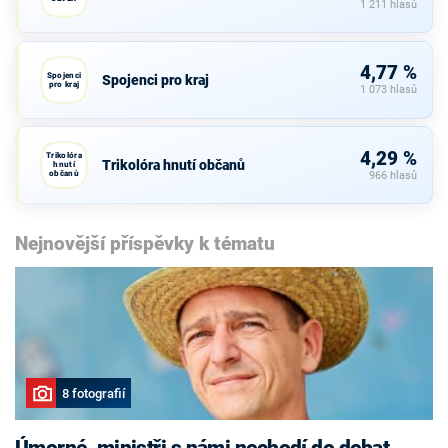
1 211 hlasů
4,77 %
Spojenci
Spojenci pro kraj
pro kraj
1 073 hlasů
4,29 %
Trikolóra
Trikolóra hnutí občanů
hnutí
občanů
966 hlasů
Nejnovější příspěvky k tématu
8 fotografií
Úmorné, ministři s námi nechodí do debat,