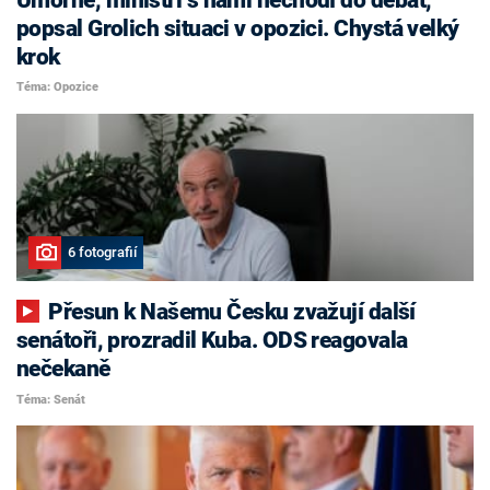
popsal Grolich situaci v opozici. Chystá velký
krok
Téma: Opozice
6 fotografií
Přesun k Našemu Česku zvažují další
senátoři, prozradil Kuba. ODS reagovala
nečekaně
Téma: Senát