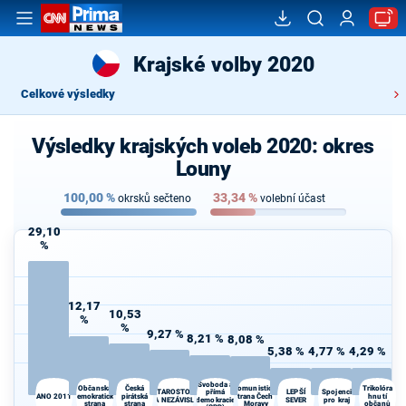
Krajské volby 2020
Celkové výsledky
Výsledky krajských voleb 2020: okres
Louny
100,00
%
33,34
%
okrsků sečteno
volební účast
29,10
%
12,17
10,53
%
%
9,27 %
8,21 %
8,08 %
5,38 %
4,77 %
4,29 %
Svoboda a
Občanská
Česká
Komunistická
Trikolóra
STAROSTOVÉ
přímá
LEPŠÍ
Spojenci
ANO 2011
demokratická
pirátská
strana Čech a
hnutí
A NEZÁVISLÍ
demokracie
SEVER
pro kraj
strana
strana
Moravy
občanů