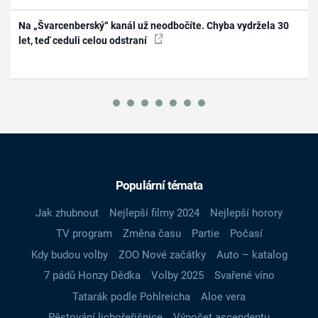
Na „Švarcenberský“ kanál už neodbočíte. Chyba vydržela 30
let, teď ceduli celou odstraní
Populární témata
Jak zhubnout
Nejlepší filmy 2024
Nejlepší horory
TV program
Změna času
Partie
Počasí
Kdy budou volby
ZOO Nové začátky
Auto – katalog
7 pádů Honzy Dědka
Volby 2025
Svařené víno
Tatarák podle Pohlreicha
Aloe vera
Pěstování lichořeřišnice
Výpočet ascendentu