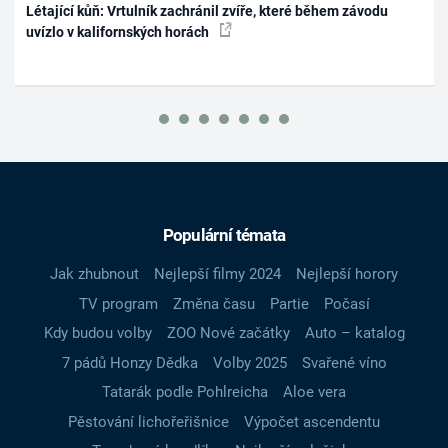
Létající kůň: Vrtulník zachránil zvíře, které během závodu
uvízlo v kalifornských horách
Populární témata
Jak zhubnout
Nejlepší filmy 2024
Nejlepší horory
TV program
Změna času
Partie
Počasí
Kdy budou volby
ZOO Nové začátky
Auto – katalog
7 pádů Honzy Dědka
Volby 2025
Svařené víno
Tatarák podle Pohlreicha
Aloe vera
Pěstování lichořeřišnice
Výpočet ascendentu