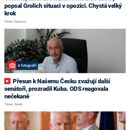
popsal Grolich situaci v opozici. Chystá velký
krok
Téma: Opozice
6 fotografií
Přesun k Našemu Česku zvažují další
senátoři, prozradil Kuba. ODS reagovala
nečekaně
Téma: Senát