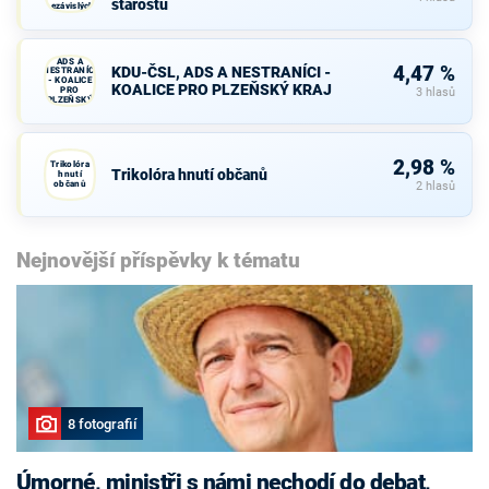
starostů
nezávislých
starostů
KDU-ČSL,
ADS A
4,47 %
KDU-ČSL, ADS A NESTRANÍCI -
NESTRANÍCI
- KOALICE
KOALICE PRO PLZEŇSKÝ KRAJ
PRO
3 hlasů
PLZEŇSKÝ
KRAJ
2,98 %
Trikolóra
Trikolóra hnutí občanů
hnutí
občanů
2 hlasů
Nejnovější příspěvky k tématu
8 fotografií
Úmorné, ministři s námi nechodí do debat,