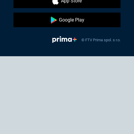
App Store
Google Play
© FTV Prima spol. s r.o.