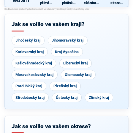
ANO 2011
přímá
pirátská
cká strana
strana
demokraci
strana
Čech a
sociálně
e (SPD)
Moravy
demokrati
cká
Jak se volilo ve vašem kraji?
P
a
Jihočeský kraj
Jihomoravský kraj
Karlovarský kraj
Kraj Vysočina
Královéhradecký kraj
Liberecký kraj
Moravskoslezský kraj
Olomoucký kraj
Pardubický kraj
Plzeňský kraj
Středočeský kraj
Ústecký kraj
Zlínský kraj
Jak se volilo ve vašem okrese?