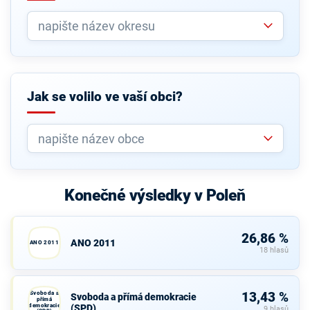
Jak se volilo ve vaší obci?
Konečné výsledky v Poleň
26,86 %
ANO 2011
ANO 2011
18 hlasů
Svoboda a
13,43 %
Svoboda a přímá demokracie
přímá
demokracie
(SPD)
9 hlasů