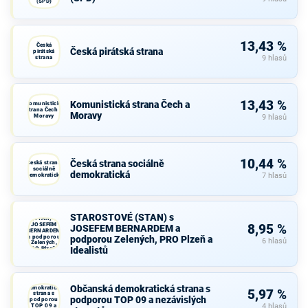
(SPD)
13,43 %
Česká
Česká pirátská strana
pirátská
strana
9 hlasů
13,43 %
Komunistická strana Čech a
Komunistická
strana Čech a
Moravy
Moravy
9 hlasů
10,44 %
Česká strana sociálně
Česká strana
sociálně
demokratická
demokratická
7 hlasů
STAROSTOVÉ
STAROSTOVÉ (STAN) s
(STAN) s
JOSEFEM
8,95 %
JOSEFEM BERNARDEM a
BERNARDEM
a podporou
podporou Zelených, PRO Plzeň a
6 hlasů
Zelených,
Idealistů
PRO Plzeň a
Idealistů
Občanská
Občanská demokratická strana s
demokratická
5,97 %
strana s
podporou TOP 09 a nezávislých
podporou
TOP 09 a
4 hlasů