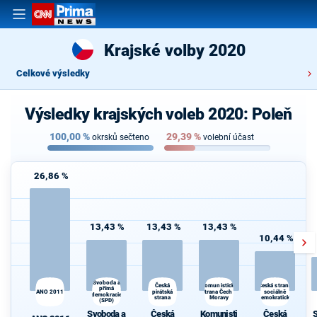
Krajské volby 2020
Celkové výsledky
Výsledky krajských voleb 2020: Poleň
100,00
%
29,39
%
okrsků sečteno
volební účast
26,86 %
13,43 %
13,43 %
13,43 %
10,44 %
S
Svoboda a
Komunistická
Česká
Česká strana
přímá
ANO 2011
pirátská
strana Čech a
sociálně
demokracie
strana
Moravy
demokratická
(SPD)
Svoboda a
Česká
Komunisti
Česká