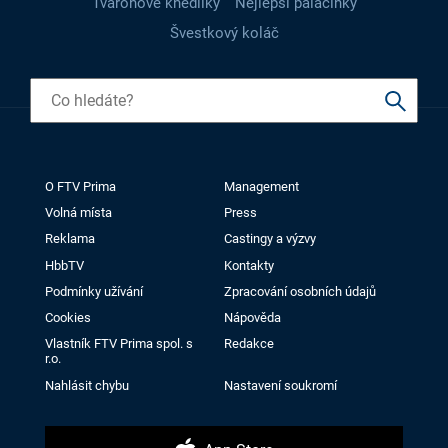
Tvarohové knedlíky
Nejlepší palačinky
Švestkový koláč
O FTV Prima
Management
Volná místa
Press
Reklama
Castingy a výzvy
HbbTV
Kontakty
Podmínky užívání
Zpracování osobních údajů
Cookies
Nápověda
Vlastník FTV Prima spol. s
Redakce
r.o.
Nahlásit chybu
Nastavení soukromí