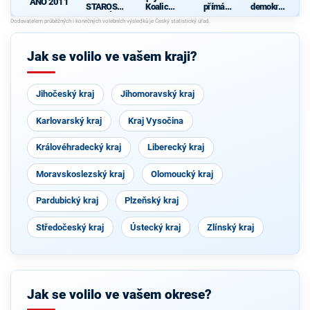
ANO 2011
STAROST
Koalice
přímá
demokrati
OVÉ
pro
demokraci
cká strana
Olomouck
e (SPD)
ý kraj
(KDU-
Jak se volilo ve vašem kraji?
ČSL, TOP
09, Strana
zelených,
ProOlomo
Jihočeský kraj
Jihomoravský kraj
uc)
Karlovarský kraj
Kraj Vysočina
Královéhradecký kraj
Liberecký kraj
Moravskoslezský kraj
Olomoucký kraj
Pardubický kraj
Plzeňský kraj
Středočeský kraj
Ústecký kraj
Zlínský kraj
Jak se volilo ve vašem okrese?