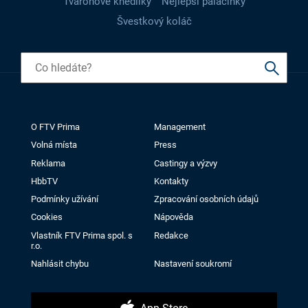
Tvarohové knedlíky
Nejlepší palačinky
Švestkový koláč
O FTV Prima
Management
Volná místa
Press
Reklama
Castingy a výzvy
HbbTV
Kontakty
Podmínky užívání
Zpracování osobních údajů
Cookies
Nápověda
Vlastník FTV Prima spol. s
Redakce
r.o.
Nahlásit chybu
Nastavení soukromí