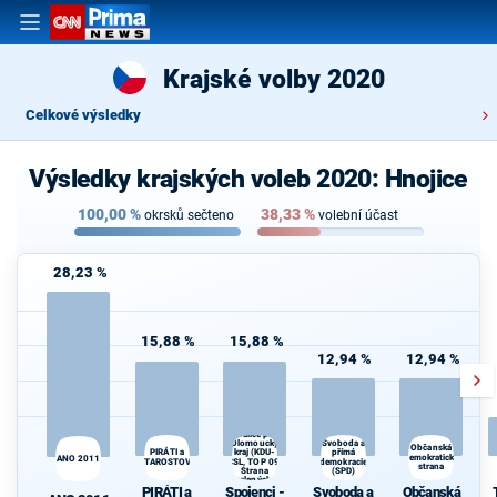
Krajské volby 2020
Celkové výsledky
Výsledky krajských voleb 2020: Hnojice
100,00
%
38,33
%
okrsků sečteno
volební účast
28,23 %
15,88 %
15,88 %
12,94 %
12,94 %
Spojenci -
Koalice pro
Olomoucký
Svoboda a
Občanská
kraj (KDU-
PIRÁTI a
přímá
demokratická
ANO 2011
STAROSTOVÉ
ČSL, TOP 09,
demokracie
strana
Strana
(SPD)
zelených,
PIRÁTI a
Spojenci -
Svoboda a
Občanská
ProOlomouc)