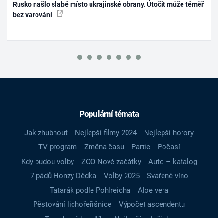
Rusko našlo slabé místo ukrajinské obrany. Útočit může téměř
bez varování
Populární témata
Jak zhubnout
Nejlepší filmy 2024
Nejlepší horory
TV program
Změna času
Partie
Počasí
Kdy budou volby
ZOO Nové začátky
Auto – katalog
7 pádů Honzy Dědka
Volby 2025
Svařené víno
Tatarák podle Pohlreicha
Aloe vera
Pěstování lichořeřišnice
Výpočet ascendentu