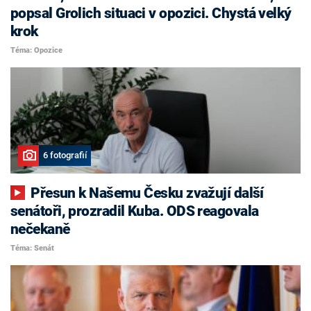
popsal Grolich situaci v opozici. Chystá velký
krok
Téma: Opozice
6 fotografií
Přesun k Našemu Česku zvažují další
senátoři, prozradil Kuba. ODS reagovala
nečekaně
Téma: Senát