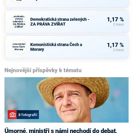
Demokratická
1,17 %
Demokratická strana zelených -
strana
zelených -
ZA PRÁVA ZVÍŘAT
ZA PRÁVA
2 hlasů
ZVÍŘAT
1,17 %
Komunistická strana Čech a
Komunistická
strana Čech a
Moravy
Moravy
2 hlasů
Nejnovější příspěvky k tématu
8 fotografií
Úmorné, ministři s námi nechodí do debat,