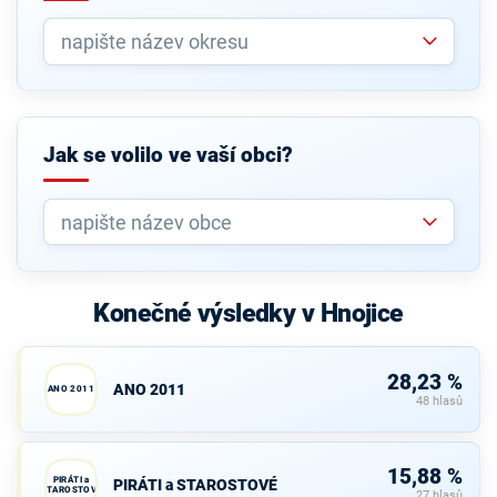
Jak se volilo ve vaší obci?
Konečné výsledky v Hnojice
28,23 %
ANO 2011
ANO 2011
48 hlasů
15,88 %
PIRÁTI a
PIRÁTI a STAROSTOVÉ
STAROSTOVÉ
27 hlasů