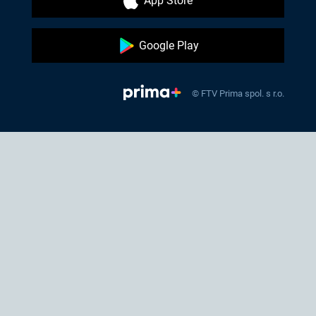
App Store
Google Play
© FTV Prima spol. s r.o.