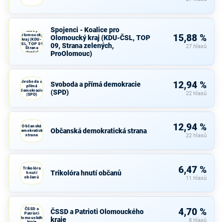
Spojenci -
Spojenci - Koalice pro
Koalice pro
Olomoucký
15,88 %
Olomoucký kraj (KDU-ČSL, TOP
kraj (KDU-
ČSL, TOP 09,
09, Strana zelených,
27 hlasů
Strana
ProOlomouc)
zelených,
ProOlomouc)
Svoboda a
12,94 %
Svoboda a přímá demokracie
přímá
demokracie
(SPD)
22 hlasů
(SPD)
12,94 %
Občanská
Občanská demokratická strana
demokratická
strana
22 hlasů
6,47 %
Trikolóra
Trikolóra hnutí občanů
hnutí
občanů
11 hlasů
ČSSD a
4,70 %
ČSSD a Patrioti Olomouckého
Patrioti
Olomouckého
kraje
8 hlasů
kraje