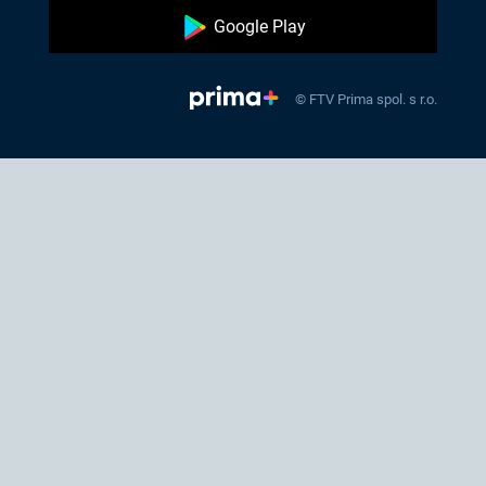
Google Play
© FTV Prima spol. s r.o.