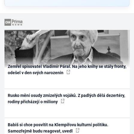
Zemřel spisovatel Vladimír Páral. Na jeho knihy se stály fronty,
odešel v den svých narozenin
Rusko mění osudy zmizelých vojáků. Z padlých dělá dezertéry,
rodiny přicházejí o miliony
Babiš si chce posvítit na Klempířovu kulturní politiku.
Samozřejmě budu reagovat, uvedl