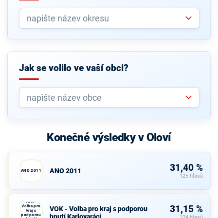
Jak se volilo ve vaší obci?
Konečné výsledky v Oloví
31,40 %
ANO 2011
ANO 2011
125 hlasů
VOK -
Volba pro
31,15 %
VOK - Volba pro kraj s podporou
kraj s
podporou
hnutí Karlovaráci
124 hlasů