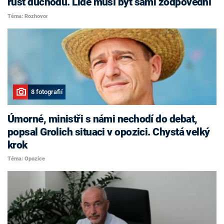
růst důchodů. Lidé musí být sami zodpovědní
Téma: Rozhovor
8 fotografií
Úmorné, ministři s námi nechodí do debat,
popsal Grolich situaci v opozici. Chystá velký
krok
Téma: Opozice