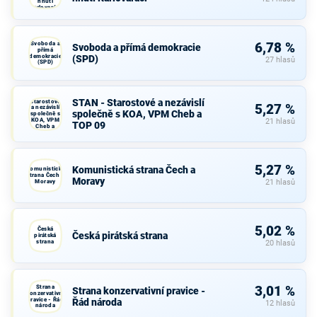
hnutí
Karlovaráci
Svoboda a
6,78 %
Svoboda a přímá demokracie
přímá
demokracie
(SPD)
27 hlasů
(SPD)
STAN -
STAN - Starostové a nezávislí
Starostové
5,27 %
a nezávislí
společně s KOA, VPM Cheb a
společně s
KOA, VPM
21 hlasů
TOP 09
Cheb a
TOP 09
5,27 %
Komunistická strana Čech a
Komunistická
strana Čech a
Moravy
Moravy
21 hlasů
5,02 %
Česká
Česká pirátská strana
pirátská
strana
20 hlasů
Strana
3,01 %
Strana konzervativní pravice -
konzervativní
pravice - Řád
Řád národa
12 hlasů
národa