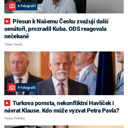
6 fotografií
Přesun k Našemu Česku zvažují další
senátoři, prozradil Kuba. ODS reagovala
nečekaně
Téma: Senát
9 fotografií
Turkova pomsta, nekonfliktní Havlíček i
návrat Klause. Kdo může vyzvat Petra Pavla?
Téma: Politika