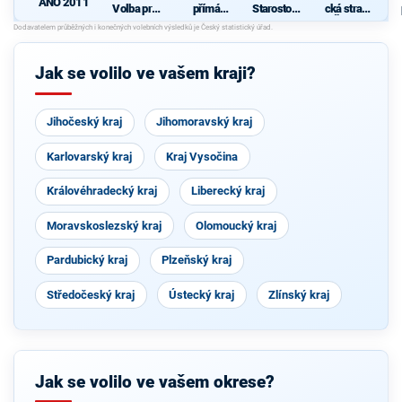
ANO 2011
Volba pro
přímá
Starostové
cká strana
kraj s
demokraci
a nezávislí
Čech a
podporou
e (SPD)
společně s
Moravy
hnutí
KOA, VPM
Karlovarác
Cheb a
Jak se volilo ve vašem kraji?
i
TOP 09
Jihočeský kraj
Jihomoravský kraj
Karlovarský kraj
Kraj Vysočina
Královéhradecký kraj
Liberecký kraj
Moravskoslezský kraj
Olomoucký kraj
Pardubický kraj
Plzeňský kraj
Středočeský kraj
Ústecký kraj
Zlínský kraj
Jak se volilo ve vašem okrese?