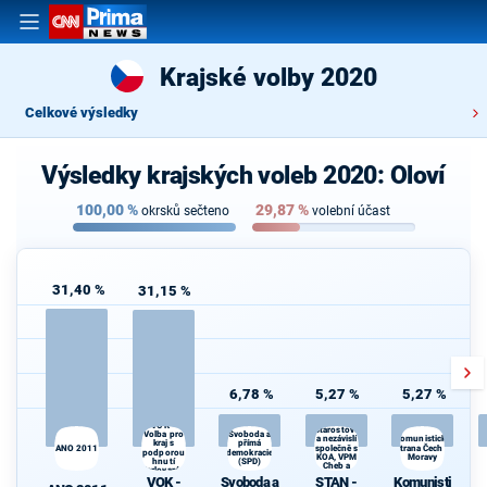
Krajské volby 2020
Celkové výsledky
Výsledky krajských voleb 2020: Oloví
100,00
%
29,87
%
okrsků sečteno
volební účast
31,40 %
31,15 %
6,78 %
5,27 %
5,27 %
STAN -
VOK -
Starostové
Volba pro
Svoboda a
a nezávislí
Komunistická
přímá
kraj s
ANO 2011
společně s
strana Čech a
podporou
demokracie
KOA, VPM
Moravy
hnutí
(SPD)
Cheb a
Karlovaráci
TOP 09
VOK -
Svoboda a
STAN -
Komunisti