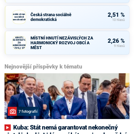
2,51 %
Česká strana sociálně
Česká strana
sociálně
demokratická
demokratická
10 hlasů
MÍSTNÍ
MÍSTNÍ HNUTÍ NEZÁVISLÝCH ZA
HNUTÍ
2,26 %
NEZÁVISLÝCH
HARMONICKÝ ROZVOJ OBCÍ A
ZA
HARMONICKÝ
9 hlasů
MĚST
ROZVOJ OBCÍ
A MĚST
Nejnovější příspěvky k tématu
7 fotografií
Kuba: Stát nemá garantovat nekonečný