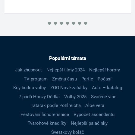
Populární témata
Jak zhubnout
Nejlepší filmy 2024
Nejlepší horory
TV program
Změna času
Partie
Počasí
Kdy budou volby
ZOO Nové začátky
Auto – katalog
7 pádů Honzy Dědka
Volby 2025
Svařené víno
Tatarák podle Pohlreicha
Aloe vera
Pěstování lichořeřišnice
Výpočet ascendentu
Tvarohové knedlíky
Nejlepší palačinky
Švestkový koláč