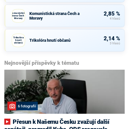
2,85 %
Komunistická strana Čech a
Komunistická
strana Čech a
Moravy
Moravy
4 hlasů
2,14 %
Trikolóra
Trikolóra hnutí občanů
hnutí
občanů
3 hlasů
Nejnovější příspěvky k tématu
6 fotografií
Přesun k Našemu Česku zvažují další