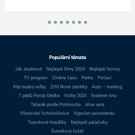
Populární témata
Jak zhubnout
Nejlepší filmy 2024
Nejlepší horory
TV program
Změna času
Partie
Počasí
Kdy budou volby
ZOO Nové začátky
Auto – katalog
7 pádů Honzy Dědka
Volby 2025
Svařené víno
Tatarák podle Pohlreicha
Aloe vera
Pěstování lichořeřišnice
Výpočet ascendentu
Tvarohové knedlíky
Nejlepší palačinky
Švestkový koláč