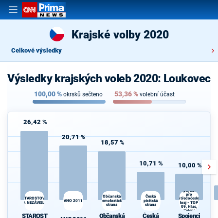
Krajské volby 2020
Celkové výsledky
Výsledky krajských voleb 2020: Loukovec
100,00
%
53,36
%
okrsků sečteno
volební účast
26,42 %
20,71 %
18,57 %
10,71 %
10,00 %
Spojenci
pro
Česká
Občanská
STAROSTOVÉ
Středočeský
ANO 2011
demokratická
pirátská
A NEZÁVISLÍ
kraj - TOP
strana
strana
d
09, Hlas,
Zelení
STAROST
Občanská
Česká
Spojenci