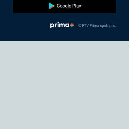
Google Play
© FTV Prima spol. s r.o.