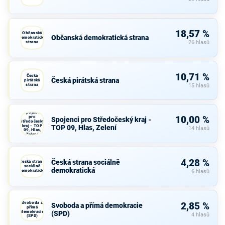
18,57 %
Občanská
Občanská demokratická strana
demokratická
strana
26 hlasů
10,71 %
Česká
Česká pirátská strana
pirátská
strana
15 hlasů
Spojenci
pro
10,00 %
Spojenci pro Středočeský kraj -
Středočeský
kraj - TOP
TOP 09, Hlas, Zelení
14 hlasů
09, Hlas,
Zelení
4,28 %
Česká strana sociálně
Česká strana
sociálně
demokratická
demokratická
6 hlasů
Svoboda a
2,85 %
Svoboda a přímá demokracie
přímá
demokracie
(SPD)
4 hlasů
(SPD)