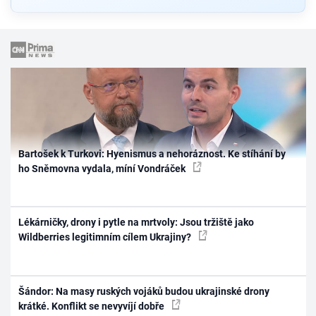
Bartošek k Turkovi: Hyenismus a nehoráznost. Ke stíhání by
ho Sněmovna vydala, míní Vondráček
Lékárničky, drony i pytle na mrtvoly: Jsou tržiště jako
Wildberries legitimním cílem Ukrajiny?
Šándor: Na masy ruských vojáků budou ukrajinské drony
krátké. Konflikt se nevyvíjí dobře