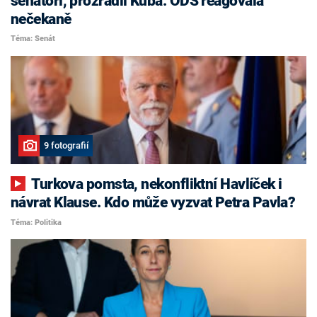
senátoři, prozradil Kuba. ODS reagovala
nečekaně
Téma: Senát
9 fotografií
Turkova pomsta, nekonfliktní Havlíček i
návrat Klause. Kdo může vyzvat Petra Pavla?
Téma: Politika