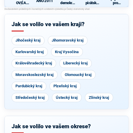
ANO 2011
OVÉ A
demokrati
pirátská
pro
NEZÁVISL
cká strana
strana
Středočes
Í
ký kraj -
d
TOP 09,
Hlas,
Jak se volilo ve vašem kraji?
Zelení
Jihočeský kraj
Jihomoravský kraj
Karlovarský kraj
Kraj Vysočina
Královéhradecký kraj
Liberecký kraj
Moravskoslezský kraj
Olomoucký kraj
Pardubický kraj
Plzeňský kraj
Středočeský kraj
Ústecký kraj
Zlínský kraj
Jak se volilo ve vašem okrese?