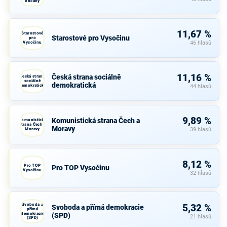
občany
11,67 %
Starostové
Starostové pro Vysočinu
pro
Vysočinu
46 hlasů
11,16 %
Česká strana sociálně
Česká strana
sociálně
demokratická
demokratická
44 hlasů
9,89 %
Komunistická strana Čech a
Komunistická
strana Čech a
Moravy
Moravy
39 hlasů
8,12 %
Pro TOP
Pro TOP Vysočinu
Vysočinu
32 hlasů
Svoboda a
5,32 %
Svoboda a přímá demokracie
přímá
demokracie
(SPD)
21 hlasů
(SPD)