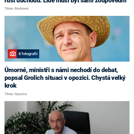
růst důchodů. Lidé musí být sami zodpovědní
Téma: Rozhovor
8 fotografií
Úmorné, ministři s námi nechodí do debat,
popsal Grolich situaci v opozici. Chystá velký
krok
Téma: Opozice