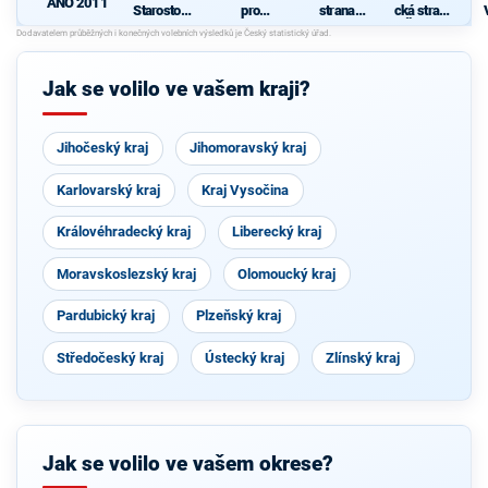
ANO 2011
Starostové
pro
strana
cká strana
pro občany
Vysočinu
sociálně
Čech a
demokrati
Moravy
cká
Jak se volilo ve vašem kraji?
Jihočeský kraj
Jihomoravský kraj
Karlovarský kraj
Kraj Vysočina
Královéhradecký kraj
Liberecký kraj
Moravskoslezský kraj
Olomoucký kraj
Pardubický kraj
Plzeňský kraj
Středočeský kraj
Ústecký kraj
Zlínský kraj
Jak se volilo ve vašem okrese?