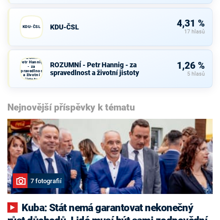
4,31 %
KDU-ČSL
KDU-ČSL
17 hlasů
ROZUMNÍ -
Petr Hannig
1,26 %
ROZUMNÍ - Petr Hannig - za
- za
spravedlnost
spravedlnost a životní jistoty
5 hlasů
a životní
jistoty
Nejnovější příspěvky k tématu
7 fotografií
Kuba: Stát nemá garantovat nekonečný