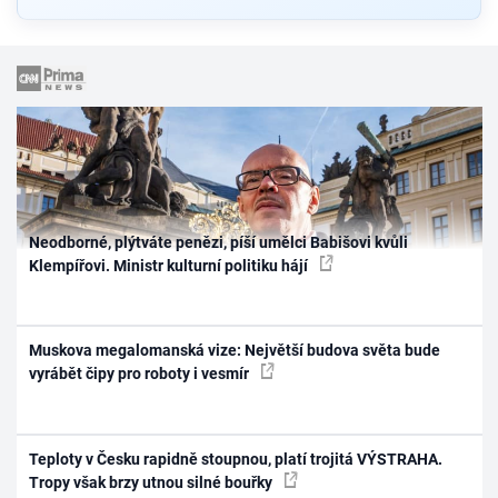
Neodborné, plýtváte penězi, píší umělci Babišovi kvůli
Klempířovi. Ministr kulturní politiku hájí
Muskova megalomanská vize: Největší budova světa bude
vyrábět čipy pro roboty i vesmír
Teploty v Česku rapidně stoupnou, platí trojitá VÝSTRAHA.
Tropy však brzy utnou silné bouřky