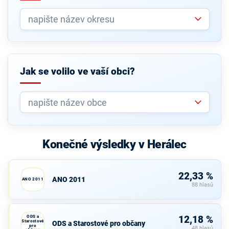
Jak se volilo ve vaší obci?
Konečné výsledky v Herálec
22,33 %
ANO 2011
ANO 2011
88 hlasů
ODS a
12,18 %
Starostové
ODS a Starostové pro občany
pro
48 hlasů