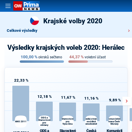
Krajské volby 2020
Celkové výsledky
Výsledky krajských voleb 2020: Herálec
100,00
%
44,37
%
okrsků sečteno
volební účast
22,33 %
12,18 %
11,67 %
11,16 %
9,89 %
ODS a
Česká strana
Starostové
Komunistická
Starostové
ANO 2011
pro
sociálně
strana Čech a
pro
Vysočinu
demokratická
Moravy
občany
ODS a
Starostové
Česká
Komunisti