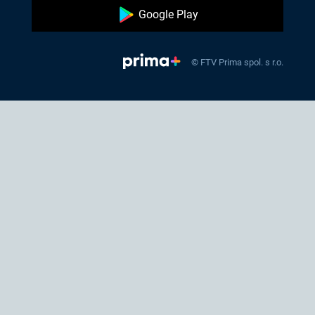
Google Play
© FTV Prima spol. s r.o.