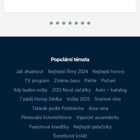
Populární témata
Jak zhubnout
Nejlepší filmy 2024
Nejlepší horory
TV program
Změna času
Partie
Počasí
Kdy budou volby
ZOO Nové začátky
Auto – katalog
7 pádů Honzy Dědka
Volby 2025
Svařené víno
Tatarák podle Pohlreicha
Aloe vera
Pěstování lichořeřišnice
Výpočet ascendentu
Tvarohové knedlíky
Nejlepší palačinky
Švestkový koláč