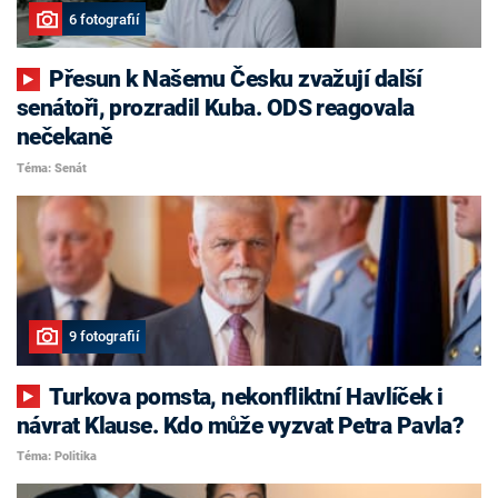
6 fotografií
Přesun k Našemu Česku zvažují další
senátoři, prozradil Kuba. ODS reagovala
nečekaně
Téma: Senát
9 fotografií
Turkova pomsta, nekonfliktní Havlíček i
návrat Klause. Kdo může vyzvat Petra Pavla?
Téma: Politika