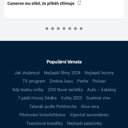
Cameron mu slíbil, že příběh zfilmuje
Populární témata
Jak zhubnout
Nejlepší filmy 2024
Nejlepší horory
TV program
Změna času
Partie
Počasí
Kdy budou volby
ZOO Nové začátky
Auto – katalog
7 pádů Honzy Dědka
Volby 2025
Svařené víno
Tatarák podle Pohlreicha
Aloe vera
Pěstování lichořeřišnice
Výpočet ascendentu
Tvarohové knedlíky
Nejlepší palačinky