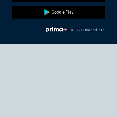
Google Play
© FTV Prima spol. s r.o.