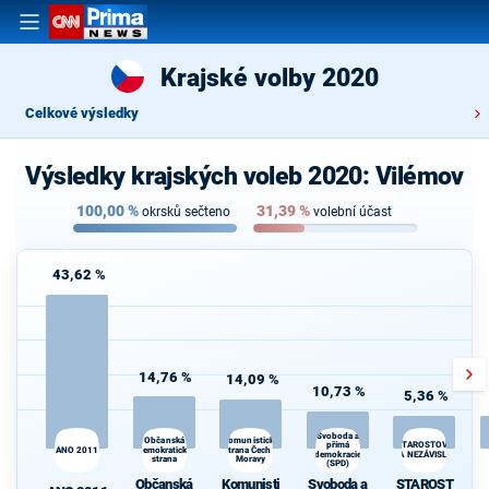
Krajské volby 2020
Celkové výsledky
Výsledky krajských voleb 2020: Vilémov
100,00
%
31,39
%
okrsků sečteno
volební účast
43,62 %
14,76 %
14,09 %
10,73 %
5,36 %
Svoboda a
Občanská
Komunistická
STAROSTOVÉ
přímá
ANO 2011
demokratická
strana Čech a
demokracie
A NEZÁVISLÍ
strana
Moravy
(SPD)
Občanská
Komunisti
Svoboda a
STAROST