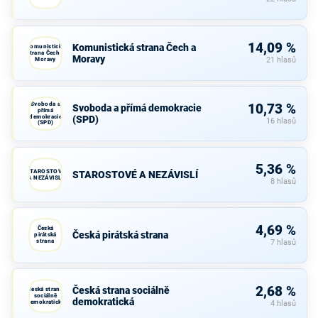
14,09 %
Komunistická strana Čech a
Komunistická
strana Čech a
Moravy
Moravy
21 hlasů
Svoboda a
10,73 %
Svoboda a přímá demokracie
přímá
demokracie
(SPD)
16 hlasů
(SPD)
5,36 %
STAROSTOVÉ
STAROSTOVÉ A NEZÁVISLÍ
A NEZÁVISLÍ
8 hlasů
4,69 %
Česká
Česká pirátská strana
pirátská
strana
7 hlasů
2,68 %
Česká strana sociálně
Česká strana
sociálně
demokratická
demokratická
4 hlasů