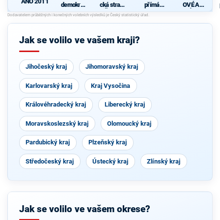
ANO 2011
demokrati
cká strana
přímá
OVÉ A
cká strana
Čech a
demokraci
NEZÁVISL
Moravy
e (SPD)
Í
Jak se volilo ve vašem kraji?
Jihočeský kraj
Jihomoravský kraj
Karlovarský kraj
Kraj Vysočina
Královéhradecký kraj
Liberecký kraj
Moravskoslezský kraj
Olomoucký kraj
Pardubický kraj
Plzeňský kraj
Středočeský kraj
Ústecký kraj
Zlínský kraj
Jak se volilo ve vašem okrese?