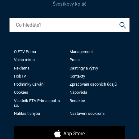
Švestkový koláč
O FTV Prima
Management
Volná místa
Press
Reklama
Castingy a výzvy
HbbTV
Kontakty
Podmínky užívání
Zpracování osobních údajů
Cookies
Nápověda
Vlastník FTV Prima spol. s
Redakce
r.o.
Nahlásit chybu
Nastavení soukromí
App Store