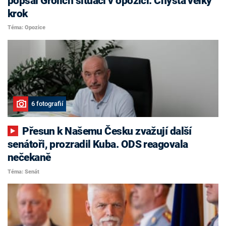
popsal Grolich situaci v opozici. Chystá velký
krok
Téma: Opozice
6 fotografií
Přesun k Našemu Česku zvažují další
senátoři, prozradil Kuba. ODS reagovala
nečekaně
Téma: Senát