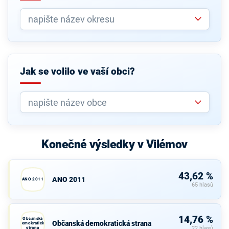
Jak se volilo ve vaší obci?
Konečné výsledky v Vilémov
43,62 %
ANO 2011
ANO 2011
65 hlasů
14,76 %
Občanská
Občanská demokratická strana
demokratická
strana
22 hlasů