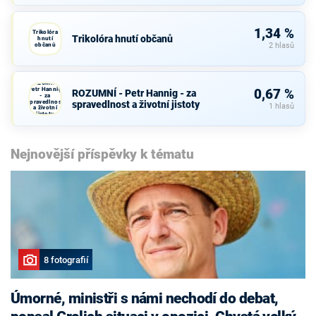
1,34 %
Trikolóra
Trikolóra hnutí občanů
hnutí
občanů
2 hlasů
ROZUMNÍ -
Petr Hannig
0,67 %
ROZUMNÍ - Petr Hannig - za
- za
spravedlnost
spravedlnost a životní jistoty
1 hlasů
a životní
jistoty
Nejnovější příspěvky k tématu
8 fotografií
Úmorné, ministři s námi nechodí do debat,