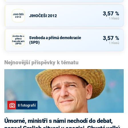
3,57 %
JIHOČEŠI
JIHOČEŠI 2012
2012
1 hlasů
Svoboda a
3,57 %
Svoboda a přímá demokracie
přímá
demokracie
(SPD)
1 hlasů
(SPD)
Nejnovější příspěvky k tématu
8 fotografií
Úmorné, ministři s námi nechodí do debat,