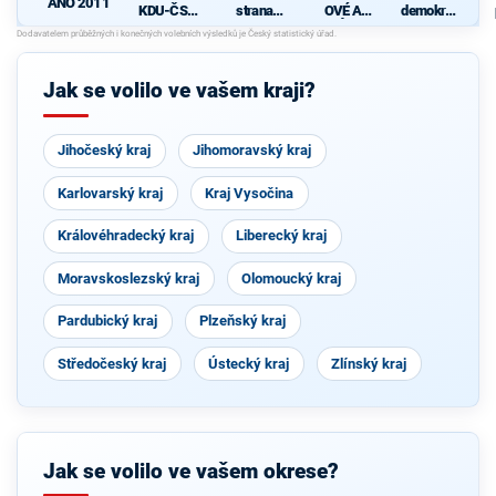
ANO 2011
KDU-ČSL
strana
OVÉ A
demokrati
- Společně
sociálně
NEZÁVISL
cká strana
pro jižní
demokrati
Í
Čechy
cká
Jak se volilo ve vašem kraji?
Jihočeský kraj
Jihomoravský kraj
Karlovarský kraj
Kraj Vysočina
Královéhradecký kraj
Liberecký kraj
Moravskoslezský kraj
Olomoucký kraj
Pardubický kraj
Plzeňský kraj
Středočeský kraj
Ústecký kraj
Zlínský kraj
Jak se volilo ve vašem okrese?