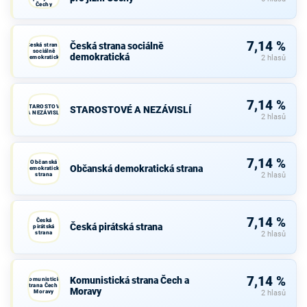
Čechy
7,14 %
Česká strana sociálně
Česká strana
sociálně
demokratická
demokratická
2 hlasů
7,14 %
STAROSTOVÉ
STAROSTOVÉ A NEZÁVISLÍ
A NEZÁVISLÍ
2 hlasů
7,14 %
Občanská
Občanská demokratická strana
demokratická
strana
2 hlasů
7,14 %
Česká
Česká pirátská strana
pirátská
strana
2 hlasů
7,14 %
Komunistická strana Čech a
Komunistická
strana Čech a
Moravy
Moravy
2 hlasů