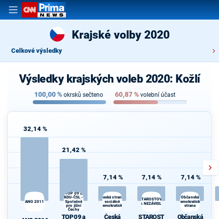
Krajské volby 2020
Celkové výsledky
Výsledky krajských voleb 2020: Kožlí
100,00
%
60,87
%
okrsků sečteno
volební účast
32,14 %
21,42 %
7,14 %
7,14 %
7,14 %
TOP 09 a
KDU-ČSL -
Česká strana
Občanská
STAROSTOVÉ
ANO 2011
Společně
sociálně
demokratická
A NEZÁVISLÍ
pro jižní
demokratická
strana
Čechy
TOP 09 a
Česká
STAROST
Občanská