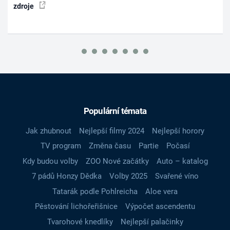
zdroje
Populární témata
Jak zhubnout
Nejlepší filmy 2024
Nejlepší horory
TV program
Změna času
Partie
Počasí
Kdy budou volby
ZOO Nové začátky
Auto – katalog
7 pádů Honzy Dědka
Volby 2025
Svařené víno
Tatarák podle Pohlreicha
Aloe vera
Pěstování lichořeřišnice
Výpočet ascendentu
Tvarohové knedlíky
Nejlepší palačinky