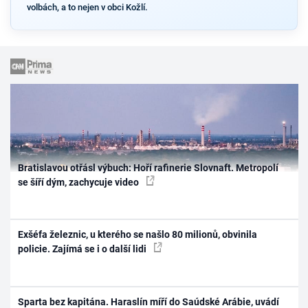
volbách, a to nejen v obci Kožlí.
Bratislavou otřásl výbuch: Hoří rafinerie Slovnaft. Metropolí
se šíří dým, zachycuje video
Exšéfa železnic, u kterého se našlo 80 milionů, obvinila
policie. Zajímá se i o další lidi
Sparta bez kapitána. Haraslín míří do Saúdské Arábie, uvádí