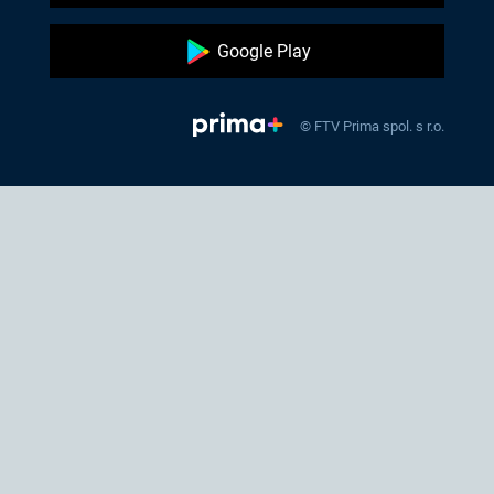
Google Play
© FTV Prima spol. s r.o.