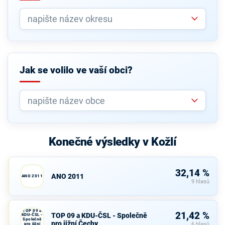
Jak se volilo ve vaší obci?
Konečné výsledky v Kožlí
32,14 %
ANO 2011
ANO 2011
9 hlasů
TOP 09 a
21,42 %
TOP 09 a KDU-ČSL - Společně
KDU-ČSL -
Společně
pro jižní Čechy
pro jižní
6 hlasů