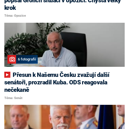
popsal Grolich situaci v opozici. Chystá velký
krok
Téma: Opozice
6 fotografií
Přesun k Našemu Česku zvažují další
senátoři, prozradil Kuba. ODS reagovala
nečekaně
Téma: Senát