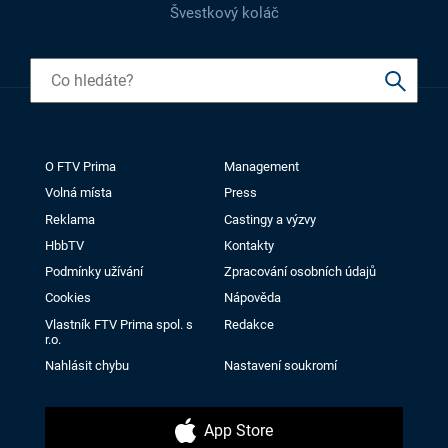
Švestkový koláč
O FTV Prima
Management
Volná místa
Press
Reklama
Castingy a výzvy
HbbTV
Kontakty
Podmínky užívání
Zpracování osobních údajů
Cookies
Nápověda
Vlastník FTV Prima spol. s
Redakce
r.o.
Nahlásit chybu
Nastavení soukromí
App Store