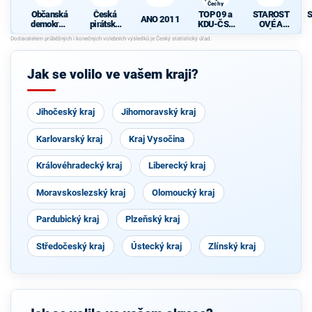
Čechy
Občanská
Česká
TOP 09 a
STAROST
S
ANO 2011
demokrati
pirátská
KDU-ČSL
OVÉ A
cká strana
strana
- Společně
NEZÁVISL
d
pro jižní
Í
Čechy
Jak se volilo ve vašem kraji?
Jihočeský kraj
Jihomoravský kraj
Karlovarský kraj
Kraj Vysočina
Královéhradecký kraj
Liberecký kraj
Moravskoslezský kraj
Olomoucký kraj
Pardubický kraj
Plzeňský kraj
Středočeský kraj
Ústecký kraj
Zlínský kraj