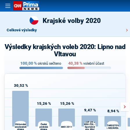
Krajské volby 2020
Celkové výsledky
Výsledky krajských voleb 2020: Lipno nad
Vltavou
100,00
%
40,38
%
okrsků sečteno
volební účast
30,52 %
15,26 %
15,26 %
9,47 %
8,94 %
TOP 09 a
Česká
KDU-ČSL -
Občanská
STAROSTOVÉ
demokratická
pirátská
ANO 2011
Společně
A NEZÁVISLÍ
strana
strana
pro jižní