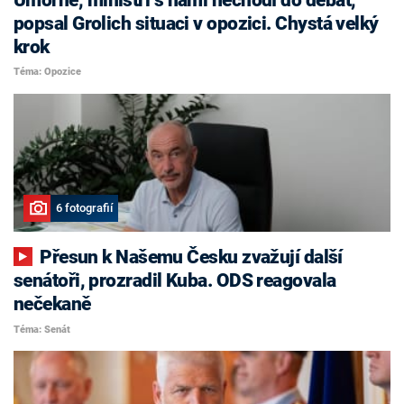
popsal Grolich situaci v opozici. Chystá velký
krok
Téma: Opozice
6 fotografií
Přesun k Našemu Česku zvažují další
senátoři, prozradil Kuba. ODS reagovala
nečekaně
Téma: Senát