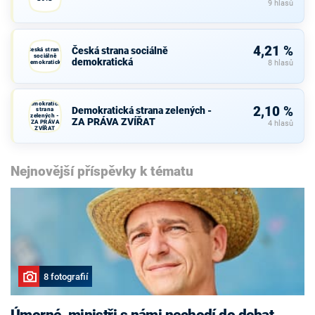
9 hlasů
4,21 %
Česká strana sociálně
Česká strana
sociálně
demokratická
demokratická
8 hlasů
Demokratická
2,10 %
Demokratická strana zelených -
strana
zelených -
ZA PRÁVA ZVÍŘAT
ZA PRÁVA
4 hlasů
ZVÍŘAT
Nejnovější příspěvky k tématu
8 fotografií
Úmorné, ministři s námi nechodí do debat,