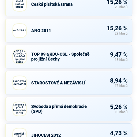
15,26 %
Česká
Česká pirátská strana
pirátská
strana
29 hlasů
15,26 %
ANO 2011
ANO 2011
29 hlasů
TOP 09 a
9,47 %
TOP 09 a KDU-ČSL - Společně
KDU-ČSL -
Společně
pro jižní Čechy
pro jižní
18 hlasů
Čechy
8,94 %
STAROSTOVÉ
STAROSTOVÉ A NEZÁVISLÍ
A NEZÁVISLÍ
17 hlasů
Svoboda a
5,26 %
Svoboda a přímá demokracie
přímá
demokracie
(SPD)
10 hlasů
(SPD)
4,73 %
JIHOČEŠI
JIHOČEŠI 2012
2012