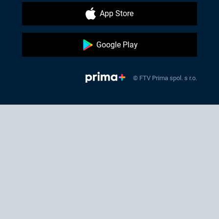
App Store
Google Play
© FTV Prima spol. s r.o.