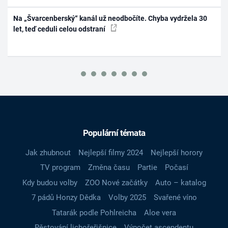
Na „Švarcenberský“ kanál už neodbočíte. Chyba vydržela 30
let, teď ceduli celou odstraní
Populární témata
Jak zhubnout
Nejlepší filmy 2024
Nejlepší horory
TV program
Změna času
Partie
Počasí
Kdy budou volby
ZOO Nové začátky
Auto – katalog
7 pádů Honzy Dědka
Volby 2025
Svařené víno
Tatarák podle Pohlreicha
Aloe vera
Pěstování lichořeřišnice
Výpočet ascendentu