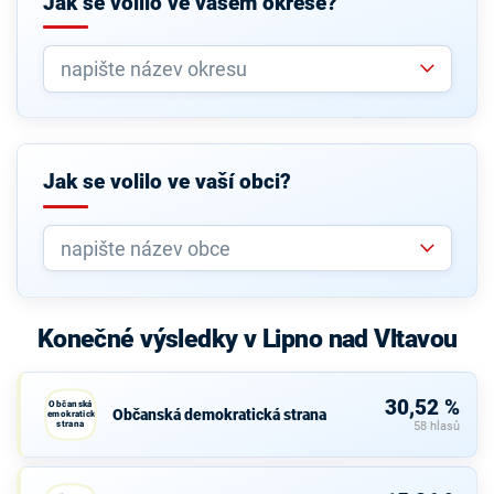
Jak se volilo ve vašem okrese?
Jak se volilo ve vaší obci?
Konečné výsledky v Lipno nad Vltavou
30,52 %
Občanská
Občanská demokratická strana
demokratická
strana
58 hlasů