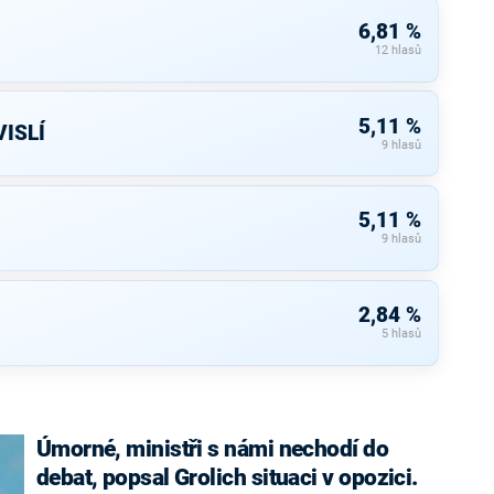
6,81 %
12 hlasů
5,11 %
ISLÍ
9 hlasů
5,11 %
9 hlasů
2,84 %
5 hlasů
Úmorné, ministři s námi nechodí do
debat, popsal Grolich situaci v opozici.