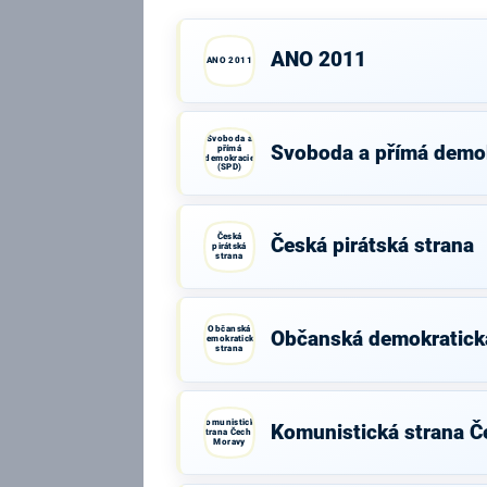
ANO 2011
ANO 2011
Svoboda a
Svoboda a přímá demo
přímá
demokracie
(SPD)
Česká
Česká pirátská strana
pirátská
strana
Občanská
Občanská demokratick
demokratická
strana
Komunistická
Komunistická strana Č
strana Čech a
Moravy