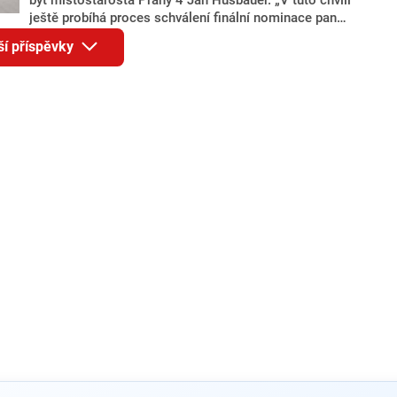
ještě probíhá proces schválení finální nominace pana
Jana Hušbauera Výborem hnutí ANO,“ uvedl pro
ší příspěvky
redakci místopředseda pražského ANO Martin
Benkovič. O Hušbauerovi se spekulovalo jako o
náhradníkovi v čele pražské kandidátky poté, co
rezignoval po sérii nejasností v majetkových
přiznáních a pořizování bytů Ondřej Prokop. Zároveň
ale stále není jasné, kdo bude za ANO kandidovat ve
dvou ze tří pražských obvodů do horní komory
parlamentu. ANO má v Praze dlouhodobě horší
výsledky než ve zbytku republiky.