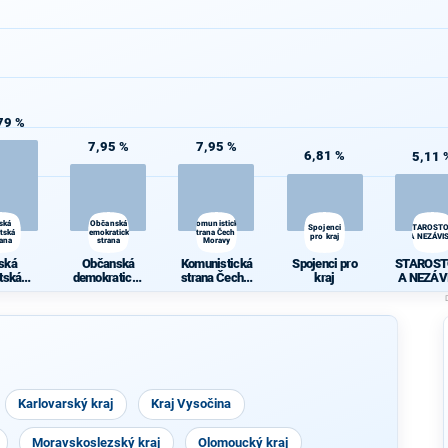
79 %
7,95 %
7,95 %
6,81 %
5,11 
ská
Občanská
Komunistická
Spojenci
STAROST
átská
demokratická
strana Čech a
pro kraj
A NEZÁVIS
rana
strana
Moravy
ská
Občanská
Komunistická
Spojenci pro
STAROST
átská
demokratická
strana Čech a
kraj
A NEZÁV
rana
strana
Moravy
Karlovarský kraj
Kraj Vysočina
Moravskoslezský kraj
Olomoucký kraj