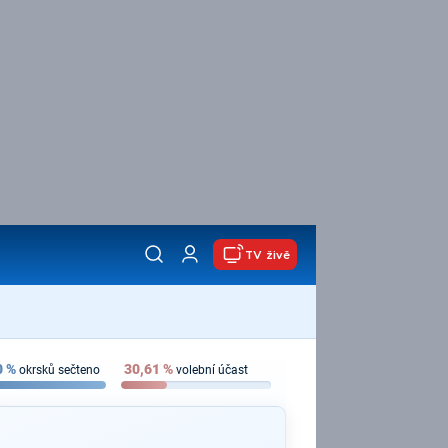
TV živě
0
%
30,61
%
okrsků sečteno
volební účast