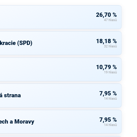
26,70 %
47 hlasů
18,18 %
kracie (SPD)
32 hlasů
10,79 %
19 hlasů
7,95 %
á strana
14 hlasů
7,95 %
ech a Moravy
14 hlasů