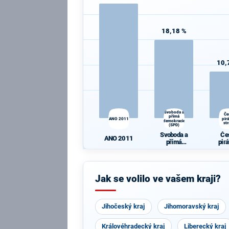
18,18 %
10,
Svoboda a
Če
přímá
ANO 2011
pir
demokracie
st
(SPD)
Svoboda a
Če
ANO 2011
přímá
pir
demokracie
st
(SPD)
Jak se volilo ve vašem kraji?
Jihočeský kraj
Jihomoravský kraj
Královéhradecký kraj
Liberecký kraj