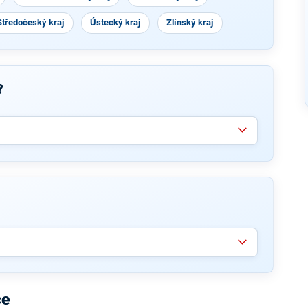
Středočeský kraj
Ústecký kraj
Zlínský kraj
?
ce