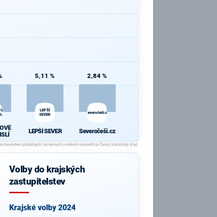
%
5,11 %
2,84 %
OVÉ
LEPŠÍ
Severočeši.cz
LÍ
SEVER
OVÉ
LEPŠÍ SEVER
Severočeši.cz
ISLÍ
Volby do krajských
zastupitelstev
Krajské volby 2024