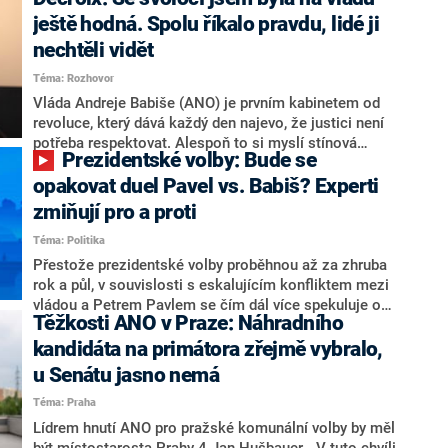
hlava státu Petr Pavel. Daleko za ním pak bookmakeři
zmiňují dva výrazné politiky ANO, tedy premiéra
ještě hodná. Spolu říkalo pravdu, lidé ji
Andreje Babiše a ministra průmyslu Karla Havlíčka.
nechtěli vidět
Oblíbeným tipem samotných sázkařů je poslanec za
Téma: Rozhovor
Motoristy Filip Turek. Politolog Jan Kubáček nicméně
o případné kandidatuře kohokoliv ze zmíněné trojice
Vláda Andreje Babiše (ANO) je prvním kabinetem od
značně pochybuje. Podle něj současná koalice dosud
revoluce, který dává každý den najevo, že justici není
nemá osobu, která by Pavlovi mohla konkurovat.
potřeba respektovat. Alespoň to si myslí stínová
Prezidentské volby: Bude se
ministryně spravedlnosti ODS Eva Decroix. V
rozhovoru pro CNN Prima NEWS si nebrala servítky
opakovat duel Pavel vs. Babiš? Experti
ohledně politického výkonu svého nástupce Jeronýma
zmiňují pro a proti
Tejce (za ANO) či vládní zmocněnkyně pro lidská
Téma: Politika
práva Taťány Malé (ANO). Označením „svoloč“ na
adresu vlády prý byla ještě hodná. Decroix se také
Přestože prezidentské volby proběhnou až za zhruba
vrátila k volební porážce koalice Spolu či promluvila o
rok a půl, v souvislosti s eskalujícím konfliktem mezi
hnutí Naše Česko Martina Kuby.
vládou a Petrem Pavlem se čím dál více spekuluje o
Těžkosti ANO v Praze: Náhradního
tom, koho by do bitvy o Hrad mohla vyslat současná
koalice. Někteří političtí komentátoři znovu vytahují
kandidáta na primátora zřejmě vybralo,
jméno premiéra Andreje Babiše (ANO). Jak moc je
u Senátu jasno nemá
pravděpodobné, že se v prezidentských volbách 2028
Téma: Praha
bude znovu opakovat souboj z roku 2023?
Lídrem hnutí ANO pro pražské komunální volby by měl
být místostarosta Prahy 4 Jan Hušbauer. „V tuto chvíli