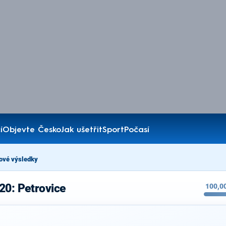
í
Objevte Česko
Jak ušetřit
Sport
Počasí
ové výsledky
20: Petrovice
100,0