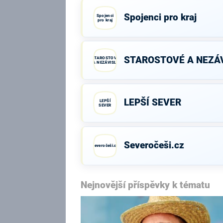
Spojenci pro kraj
Spojenci
pro kraj
STAROSTOVÉ A NEZÁV
STAROSTOVÉ
A NEZÁVISLÍ
LEPŠÍ SEVER
LEPŠÍ
SEVER
Severočeši.cz
Severočeši.cz
Nejnovější příspěvky k tématu