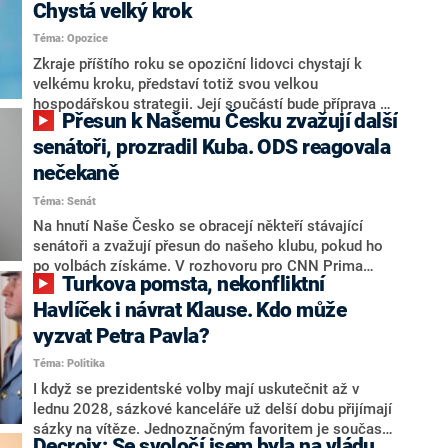
Chystá velký krok
Téma: Opozice
Zkraje příštího roku se opoziční lidovci chystají k
velkému kroku, představí totiž svou velkou
hospodářskou strategii. Její součástí bude příprava na
Přesun k Našemu Česku zvažují další
stárnutí populace, řekl ve středu na setkání s novináři
nový předseda lidovců Jan Grolich. Ten zároveň v
senátoři, prozradil Kuba. ODS reagovala
senátních volbách kandiduje ve Vyškově. Popsal i
nečekaně
aktivitu opozice, o níž vládní strany nebo političtí
Téma: Senát
komentátoři mluví jako o slabé a v defenzivě. „Je to
úmorná práce upozorňovat na chyby vlády. Ministři s
Na hnutí Naše Česko se obracejí někteří stávající
námi navíc nechodí do debat. Chceme ale ukazovat
senátoři a zvažují přesun do našeho klubu, pokud ho
svoje témata,“ odpověděl Grolich na dotaz CNN Prima
po volbách získáme. V rozhovoru pro CNN Prima
Turkova pomsta, nekonfliktní
NEWS.
NEWS to řekl zakladatel hnutí a jihočeský hejtman
Martin Kuba. Konkrétní nebyl, ale získat by takto mohl
Havlíček i návrat Klause. Kdo může
například senátora Zdeňka Hrabu, který je dnes
vyzvat Petra Pavla?
součástí klubu ODS a TOP 09. Hraba to na dotaz
Téma: Politika
redakce nevyloučil. Předseda klubu senátorů ODS
Zdeněk Nytra redakci řekl, že počítá s odchodem
I když se prezidentské volby mají uskutečnit až v
některých senátorů z klubu a že Naše Česko není
lednu 2028, sázkové kanceláře už delší dobu přijímají
nepřítel, ale soupeř.
sázky na vítěze. Jednoznačným favoritem je současná
Decroix: Se svoločí jsem byla na vládu