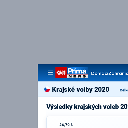
Domácí
Zahranič
Pořady
Krajské volby 2020
Celk
Výsledky krajských voleb 20
26,70 %