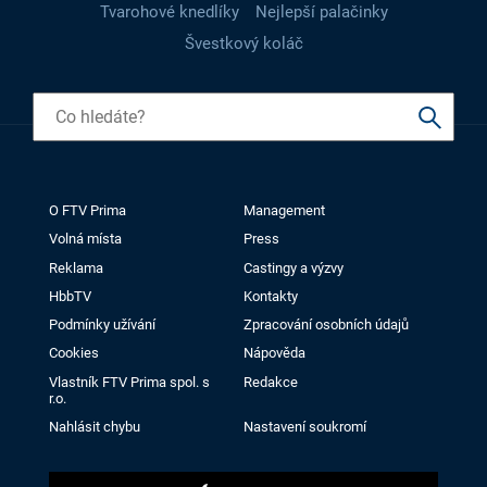
Tvarohové knedlíky
Nejlepší palačinky
Švestkový koláč
O FTV Prima
Management
Volná místa
Press
Reklama
Castingy a výzvy
HbbTV
Kontakty
Podmínky užívání
Zpracování osobních údajů
Cookies
Nápověda
Vlastník FTV Prima spol. s
Redakce
r.o.
Nahlásit chybu
Nastavení soukromí