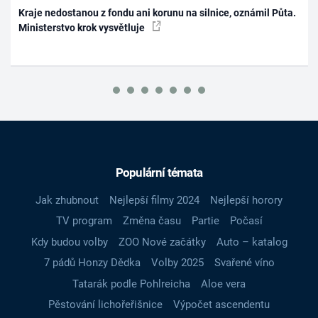
Kraje nedostanou z fondu ani korunu na silnice, oznámil Půta.
Ministerstvo krok vysvětluje
Populární témata
Jak zhubnout
Nejlepší filmy 2024
Nejlepší horory
TV program
Změna času
Partie
Počasí
Kdy budou volby
ZOO Nové začátky
Auto – katalog
7 pádů Honzy Dědka
Volby 2025
Svařené víno
Tatarák podle Pohlreicha
Aloe vera
Pěstování lichořeřišnice
Výpočet ascendentu