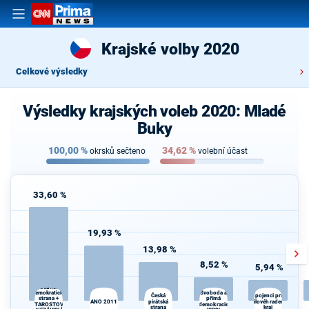
Krajské volby 2020
Celkové výsledky
Výsledky krajských voleb 2020: Mladé
Buky
100,00
%
34,62
%
okrsků sečteno
volební účast
33,60 %
19,93 %
13,98 %
8,52 %
5,94 %
Občanská
demokratická
Svoboda a
K
Česká
Spojenci pro
strana +
přímá
ANO 2011
pirátská
Královéhradecký
s
STAROSTOVÉ
demokracie
strana
kraj