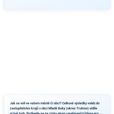
Jak se volí ve vašem městě či obci? Celkové výsledky voleb do
zastupitelstev krajů v obci Mladé Buky (okres Trutnov) vidíte
právě tady. Podívejte se na zisky stran i preferenční hlasy pro