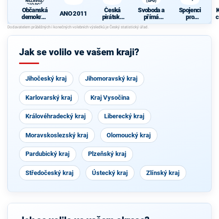
A NEZÁVISLÍ a
(SPD)
VÝCHODOČEŠI
Občanská
Česká
Svoboda a
Spojenci
K
ANO 2011
demokrati
pirátská
přímá
pro
c
cká strana
strana
demokraci
Královéhra
+
e (SPD)
decký kraj
STAROST
OVÉ A
Jak se volilo ve vašem kraji?
NEZÁVISL
Í a
VÝCHODO
ČEŠI
Jihočeský kraj
Jihomoravský kraj
Karlovarský kraj
Kraj Vysočina
Královéhradecký kraj
Liberecký kraj
Moravskoslezský kraj
Olomoucký kraj
Pardubický kraj
Plzeňský kraj
Středočeský kraj
Ústecký kraj
Zlínský kraj