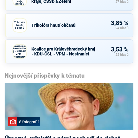
kraje, ČSSD a Zelení
kraje,
27 hlasů
ČSSD a
Zelení
3,85 %
Trikolóra
Trikolóra hnutí občanů
hnutí
občanů
24 hlasů
Koalice pro
3,53 %
Koalice pro Královéhradecký kraj
Královéhradecký
kraj - KDU-ČSL -
- KDU-ČSL - VPM - Nestraníci
VPM -
22 hlasů
Nestraníci
Nejnovější příspěvky k tématu
8 fotografií