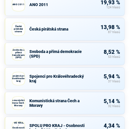
19,93 %
ANO 2011
ANO 2011
124 hlasů
13,98 %
Česká
Česká pirátská strana
pirátská
strana
87 hlasů
Svoboda a
8,52 %
Svoboda a přímá demokracie
přímá
demokracie
(SPD)
53 hlasů
(SPD)
5,94 %
Spojenci pro Královéhradecký
Spojenci pro
Královéhradecký
kraj
kraj
37 hlasů
5,14 %
Komunistická strana Čech a
Komunistická
strana Čech a
Moravy
Moravy
32 hlasů
SPOLU
PRO KRAJ
4,34 %
SPOLU PRO KRAJ - Osobnosti
-
Osobnosti