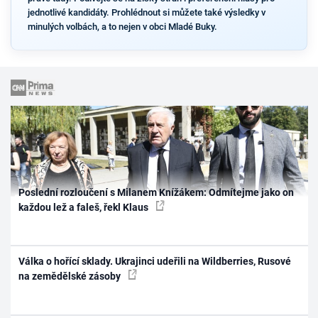
jednotlivé kandidáty. Prohlédnout si můžete také výsledky v
minulých volbách, a to nejen v obci Mladé Buky.
Poslední rozloučení s Milanem Knížákem: Odmítejme jako on
každou lež a faleš, řekl Klaus
Válka o hořící sklady. Ukrajinci udeřili na Wildberries, Rusové
na zemědělské zásoby