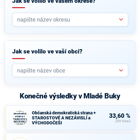
Jak se volilo ve vašem okrese?
Jak se volilo ve vaší obci?
Konečné výsledky v Mladé Buky
Občanská
Občanská demokratická strana +
demokratická
33,60 %
strana +
STAROSTOVÉ A NEZÁVISLÍ a
STAROSTOVÉ
209 hlasů
A NEZÁVISLÍ a
VÝCHODOČEŠI
VÝCHODOČEŠI