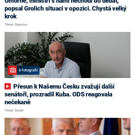
Úmorné, ministři s námi nechodí do debat,
popsal Grolich situaci v opozici. Chystá velký
krok
Téma: Opozice
6 fotografií
Přesun k Našemu Česku zvažují další
senátoři, prozradil Kuba. ODS reagovala
nečekaně
Téma: Senát