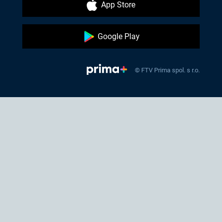
App Store
Google Play
© FTV Prima spol. s r.o.