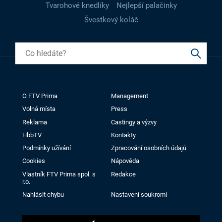
Tvarohové knedlíky
Nejlepší palačinky
Švestkový koláč
O FTV Prima
Management
Volná místa
Press
Reklama
Castingy a výzvy
HbbTV
Kontakty
Podmínky užívání
Zpracování osobních údajů
Cookies
Nápověda
Vlastník FTV Prima spol. s
Redakce
r.o.
Nahlásit chybu
Nastavení soukromí