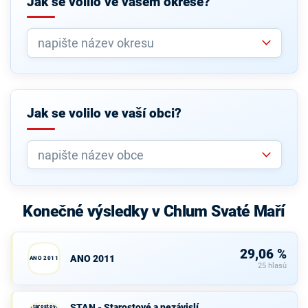
Jak se volilo ve vašem okrese?
Jak se volilo ve vaší obci?
Konečné výsledky v Chlum Svaté Maří
29,06 %
ANO 2011
ANO 2011
25 hlasů
STAN -
STAN - Starostové a nezávislí
Starostové