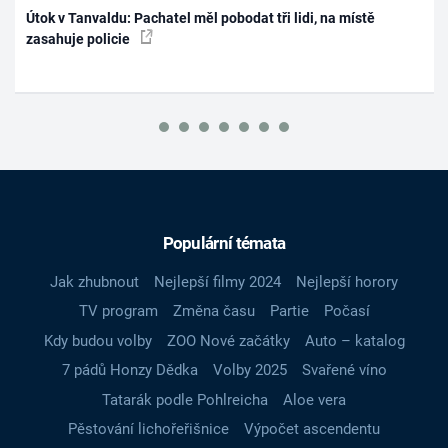
Útok v Tanvaldu: Pachatel měl pobodat tři lidi, na místě
zasahuje policie
Populární témata
Jak zhubnout
Nejlepší filmy 2024
Nejlepší horory
TV program
Změna času
Partie
Počasí
Kdy budou volby
ZOO Nové začátky
Auto – katalog
7 pádů Honzy Dědka
Volby 2025
Svařené víno
Tatarák podle Pohlreicha
Aloe vera
Pěstování lichořeřišnice
Výpočet ascendentu