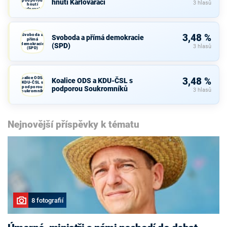
hnutí Karlovaráci
3 hlasů
hnutí
Karlovaráci
Svoboda a
3,48 %
Svoboda a přímá demokracie
přímá
demokracie
(SPD)
3 hlasů
(SPD)
Koalice ODS a
3,48 %
Koalice ODS a KDU-ČSL s
KDU-ČSL s
podporou
podporou Soukromníků
3 hlasů
Soukromníků
Nejnovější příspěvky k tématu
8 fotografií