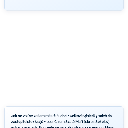
Jak se volí ve vašem městě či obci? Celkové výsledky voleb do
zastupitelstev krajů v obci Chlum Svaté Maří (okres Sokolov)
vidíte právě tady. Podívejte se na zisky stran i preferenční hlasy