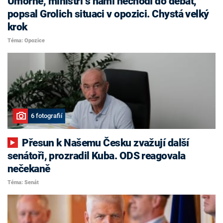
Úmorné, ministři s námi nechodí do debat,
popsal Grolich situaci v opozici. Chystá velký
krok
Téma: Opozice
6 fotografií
Přesun k Našemu Česku zvažují další
senátoři, prozradil Kuba. ODS reagovala
nečekaně
Téma: Senát