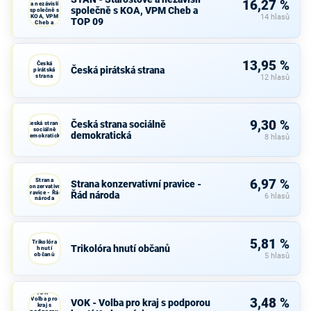
16,27 %
a nezávislí
společně s KOA, VPM Cheb a
společně s
KOA, VPM
14 hlasů
TOP 09
Cheb a
TOP 09
13,95 %
Česká
Česká pirátská strana
pirátská
strana
12 hlasů
9,30 %
Česká strana sociálně
Česká strana
sociálně
demokratická
demokratická
8 hlasů
Strana
6,97 %
Strana konzervativní pravice -
konzervativní
pravice - Řád
Řád národa
6 hlasů
národa
5,81 %
Trikolóra
Trikolóra hnutí občanů
hnutí
občanů
5 hlasů
VOK -
Volba pro
3,48 %
VOK - Volba pro kraj s podporou
kraj s
podporou