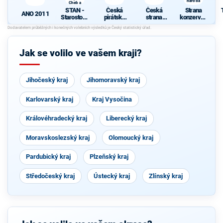
národa
Cheb a
TOP 09
STAN -
Česká
Česká
Strana
ANO 2011
Starostové
pirátská
strana
konzervati
a nezávislí
strana
sociálně
vní
společně s
demokrati
pravice -
KOA, VPM
cká
Řád
Cheb a
národa
Jak se volilo ve vašem kraji?
TOP 09
Jihočeský kraj
Jihomoravský kraj
Karlovarský kraj
Kraj Vysočina
Královéhradecký kraj
Liberecký kraj
Moravskoslezský kraj
Olomoucký kraj
Pardubický kraj
Plzeňský kraj
Středočeský kraj
Ústecký kraj
Zlínský kraj