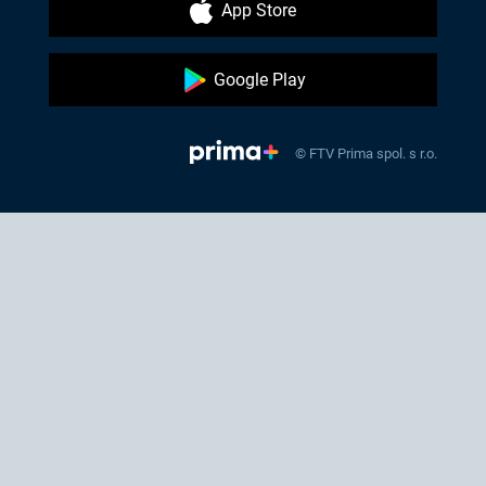
App Store
Google Play
© FTV Prima spol. s r.o.