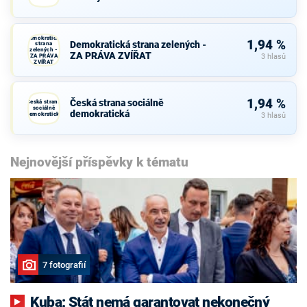
Demokratická
1,94 %
Demokratická strana zelených -
strana
zelených -
ZA PRÁVA ZVÍŘAT
ZA PRÁVA
3 hlasů
ZVÍŘAT
1,94 %
Česká strana sociálně
Česká strana
sociálně
demokratická
demokratická
3 hlasů
Nejnovější příspěvky k tématu
7 fotografií
Kuba: Stát nemá garantovat nekonečný