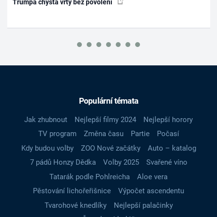
Trumpa chystá vrty bez povolení
Populární témata
Jak zhubnout
Nejlepší filmy 2024
Nejlepší horory
TV program
Změna času
Partie
Počasí
Kdy budou volby
ZOO Nové začátky
Auto – katalog
7 pádů Honzy Dědka
Volby 2025
Svařené víno
Tatarák podle Pohlreicha
Aloe vera
Pěstování lichořeřišnice
Výpočet ascendentu
Tvarohové knedlíky
Nejlepší palačinky