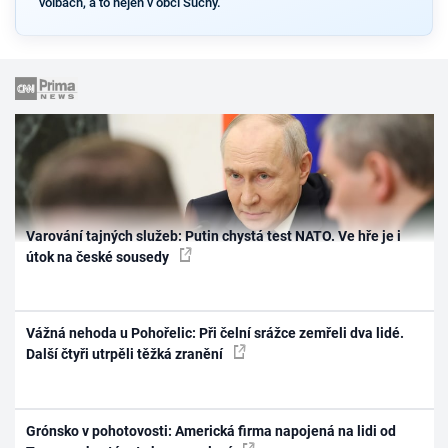
volbách, a to nejen v obci Suchý.
Varování tajných služeb: Putin chystá test NATO. Ve hře je i
útok na české sousedy
Vážná nehoda u Pohořelic: Při čelní srážce zemřeli dva lidé.
Další čtyři utrpěli těžká zranění
Grónsko v pohotovosti: Americká firma napojená na lidi od