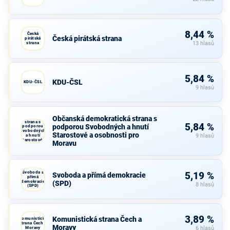
8,44 %
Česká
Česká pirátská strana
pirátská
strana
13 hlasů
5,84 %
KDU-ČSL
KDU-ČSL
9 hlasů
Občanská
Občanská demokratická strana s
demokratická
strana s
5,84 %
podporou Svobodných a hnutí
podporou
Svobodných
Starostové a osobnosti pro
a hnutí
9 hlasů
Starostové a
Moravu
osobnosti
pro Moravu
Svoboda a
5,19 %
Svoboda a přímá demokracie
přímá
demokracie
(SPD)
8 hlasů
(SPD)
3,89 %
Komunistická strana Čech a
Komunistická
strana Čech a
Moravy
Moravy
6 hlasů