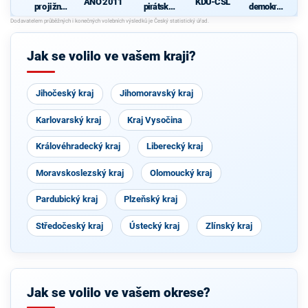
ANO 2011
KDU-ČSL
pro jižní
pirátská
demokrati
Moravu
strana
cká strana
d
s podporou
Svobodný
ch a hnutí
Jak se volilo ve vašem kraji?
Starostové
a
osobnosti
pro
Jihočeský kraj
Jihomoravský kraj
Moravu
Karlovarský kraj
Kraj Vysočina
Královéhradecký kraj
Liberecký kraj
Moravskoslezský kraj
Olomoucký kraj
Pardubický kraj
Plzeňský kraj
Středočeský kraj
Ústecký kraj
Zlínský kraj
Jak se volilo ve vašem okrese?