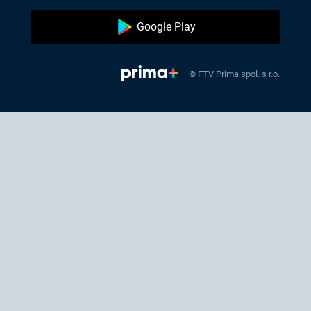
Google Play
© FTV Prima spol. s r.o.