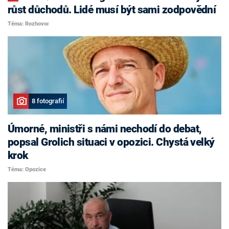
růst důchodů. Lidé musí být sami zodpovědní
Téma: Rozhovor
8 fotografií
Úmorné, ministři s námi nechodí do debat,
popsal Grolich situaci v opozici. Chystá velký
krok
Téma: Opozice