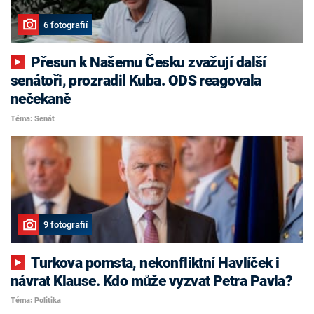
6 fotografií
Přesun k Našemu Česku zvažují další
senátoři, prozradil Kuba. ODS reagovala
nečekaně
Téma: Senát
9 fotografií
Turkova pomsta, nekonfliktní Havlíček i
návrat Klause. Kdo může vyzvat Petra Pavla?
Téma: Politika