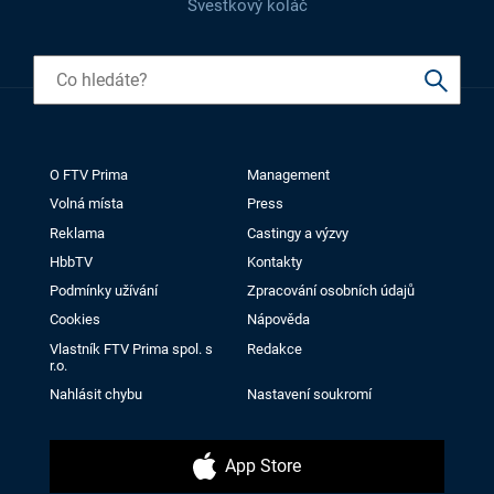
Švestkový koláč
O FTV Prima
Management
Volná místa
Press
Reklama
Castingy a výzvy
HbbTV
Kontakty
Podmínky užívání
Zpracování osobních údajů
Cookies
Nápověda
Vlastník FTV Prima spol. s
Redakce
r.o.
Nahlásit chybu
Nastavení soukromí
App Store