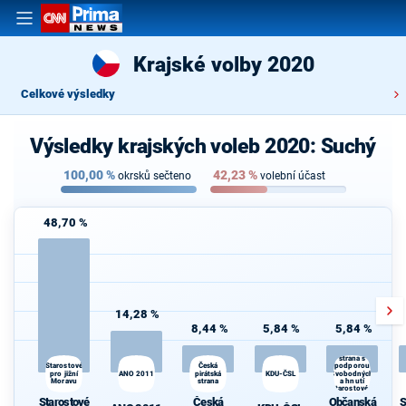
Krajské volby 2020
Celkové výsledky
Výsledky krajských voleb 2020: Suchý
100,00
%
42,23
%
okrsků sečteno
volební účast
48,70 %
14,28 %
8,44 %
5,84 %
5,84 %
Občanská
demokratická
strana s
Starostové
Česká
podporou
pro jižní
ANO 2011
pirátská
KDU-ČSL
Svobodných
Moravu
strana
a hnutí
Starostové a
osobnosti
Starostové
Česká
Občanská
S
pro Moravu