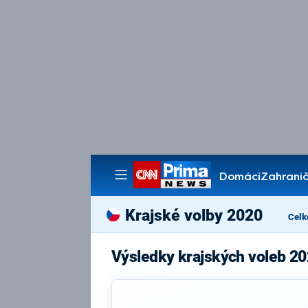
Domácí
Zahranič
Pořady
Krajské volby 2020
Celk
Výsledky krajských voleb 20