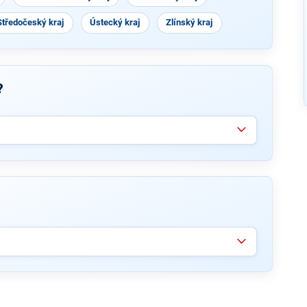
Středočeský kraj
Ústecký kraj
Zlínský kraj
?