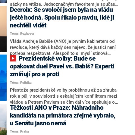
nepřítel, ale soupeř.
sázky na vítěze. Jednoznačným favoritem je současná
Decroix: Se svoločí jsem byla na vládu
hlava státu Petr Pavel. Daleko za ním pak bookmakeři
zmiňují dva výrazné politiky ANO, tedy premiéra
ještě hodná. Spolu říkalo pravdu, lidé ji
Andreje Babiše a ministra průmyslu Karla Havlíčka.
nechtěli vidět
Oblíbeným tipem samotných sázkařů je poslanec za
Téma: Rozhovor
Motoristy Filip Turek. Politolog Jan Kubáček nicméně
o případné kandidatuře kohokoliv ze zmíněné trojice
Vláda Andreje Babiše (ANO) je prvním kabinetem od
značně pochybuje. Podle něj současná koalice dosud
revoluce, který dává každý den najevo, že justici není
nemá osobu, která by Pavlovi mohla konkurovat.
potřeba respektovat. Alespoň to si myslí stínová
Prezidentské volby: Bude se
ministryně spravedlnosti ODS Eva Decroix. V
rozhovoru pro CNN Prima NEWS si nebrala servítky
opakovat duel Pavel vs. Babiš? Experti
ohledně politického výkonu svého nástupce Jeronýma
zmiňují pro a proti
Tejce (za ANO) či vládní zmocněnkyně pro lidská
Téma: Politika
práva Taťány Malé (ANO). Označením „svoloč“ na
adresu vlády prý byla ještě hodná. Decroix se také
Přestože prezidentské volby proběhnou až za zhruba
vrátila k volební porážce koalice Spolu či promluvila o
rok a půl, v souvislosti s eskalujícím konfliktem mezi
hnutí Naše Česko Martina Kuby.
vládou a Petrem Pavlem se čím dál více spekuluje o
Těžkosti ANO v Praze: Náhradního
tom, koho by do bitvy o Hrad mohla vyslat současná
koalice. Někteří političtí komentátoři znovu vytahují
kandidáta na primátora zřejmě vybralo,
jméno premiéra Andreje Babiše (ANO). Jak moc je
u Senátu jasno nemá
pravděpodobné, že se v prezidentských volbách 2028
Téma: Praha
bude znovu opakovat souboj z roku 2023?