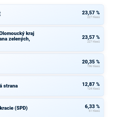
23,57 %
É
227 hlasů
 Olomoucký kraj
23,57 %
ana zelených,
227 hlasů
20,35 %
196 hlasů
12,87 %
á strana
124 hlasů
6,33 %
kracie (SPD)
61 hlasů