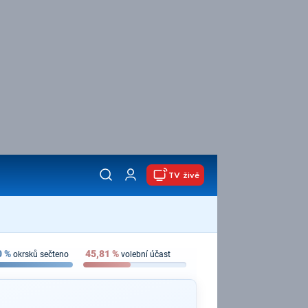
TV živě
0
%
45,81
%
okrsků sečteno
volební účast