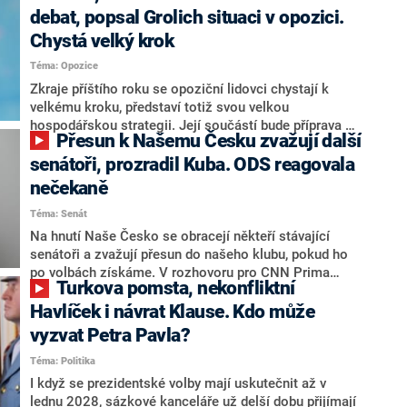
debat, popsal Grolich situaci v opozici.
Chystá velký krok
Téma: Opozice
Zkraje příštího roku se opoziční lidovci chystají k
velkému kroku, představí totiž svou velkou
hospodářskou strategii. Její součástí bude příprava na
Přesun k Našemu Česku zvažují další
stárnutí populace, řekl ve středu na setkání s novináři
nový předseda lidovců Jan Grolich. Ten zároveň v
senátoři, prozradil Kuba. ODS reagovala
senátních volbách kandiduje ve Vyškově. Popsal i
nečekaně
aktivitu opozice, o níž vládní strany nebo političtí
Téma: Senát
komentátoři mluví jako o slabé a v defenzivě. „Je to
úmorná práce upozorňovat na chyby vlády. Ministři s
Na hnutí Naše Česko se obracejí někteří stávající
námi navíc nechodí do debat. Chceme ale ukazovat
senátoři a zvažují přesun do našeho klubu, pokud ho
svoje témata,“ odpověděl Grolich na dotaz CNN Prima
po volbách získáme. V rozhovoru pro CNN Prima
Turkova pomsta, nekonfliktní
NEWS.
NEWS to řekl zakladatel hnutí a jihočeský hejtman
Martin Kuba. Konkrétní nebyl, ale získat by takto mohl
Havlíček i návrat Klause. Kdo může
například senátora Zdeňka Hrabu, který je dnes
vyzvat Petra Pavla?
součástí klubu ODS a TOP 09. Hraba to na dotaz
Téma: Politika
redakce nevyloučil. Předseda klubu senátorů ODS
Zdeněk Nytra redakci řekl, že počítá s odchodem
I když se prezidentské volby mají uskutečnit až v
některých senátorů z klubu a že Naše Česko není
lednu 2028, sázkové kanceláře už delší dobu přijímají