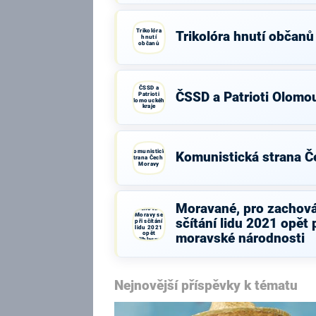
Trikolóra
Trikolóra hnutí občanů
hnutí
občanů
ČSSD a
ČSSD a Patrioti Olomo
Patrioti
Olomouckého
kraje
Komunistická
Komunistická strana Č
strana Čech a
Moravy
Moravané,
pro
Moravané, pro zachová
zachování
Moravy se
sčítání lidu 2021 opět 
při sčítání
lidu 2021
opět
moravské národnosti
přihlasme
k moravské
národnosti
Nejnovější příspěvky k tématu