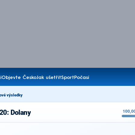
í
Objevte Česko
Jak ušetřit
Sport
Počasí
ové výsledky
20: Dolany
100,0