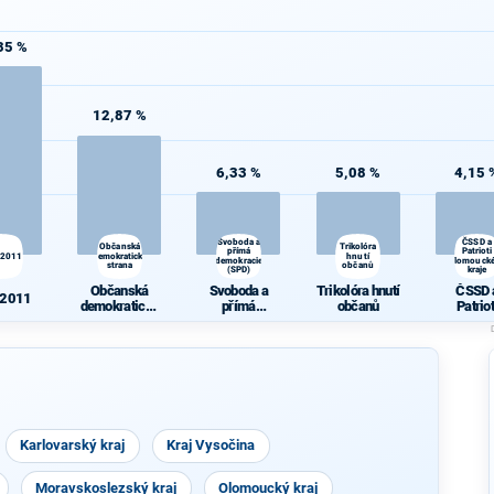
35 %
12,87 %
6,33 %
5,08 %
4,15 
Svoboda a
ČSSD a
Občanská
Trikolóra
přímá
Patrioti
 2011
demokratická
hnutí
demokracie
Olomouck
strana
občanů
(SPD)
kraje
Občanská
Svoboda a
Trikolóra hnutí
ČSSD 
 2011
demokratická
přímá
občanů
Patriot
strana
demokracie
Olomouc
(SPD)
kraje
Karlovarský kraj
Kraj Vysočina
Moravskoslezský kraj
Olomoucký kraj