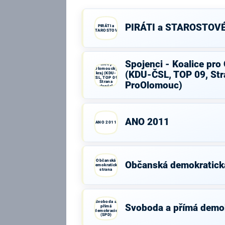
PIRÁTI a STAROSTOV
PIRÁTI a
STAROSTOVÉ
Spojenci -
Spojenci - Koalice pro
Koalice pro
Olomoucký
(KDU-ČSL, TOP 09, Str
kraj (KDU-
ČSL, TOP 09,
Strana
ProOlomouc)
zelených,
ProOlomouc)
ANO 2011
ANO 2011
Občanská
Občanská demokratick
demokratická
strana
Svoboda a
Svoboda a přímá demo
přímá
demokracie
(SPD)