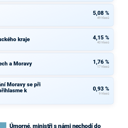
5,08 %
49 hlasů
4,15 %
uckého kraje
40 hlasů
1,76 %
ech a Moravy
17 hlasů
ní Moravy se při
0,93 %
přihlasme k
9 hlasů
Úmorné, ministři s námi nechodí do