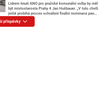
Lídrem hnutí ANO pro pražské komunální volby by měl
být místostarosta Prahy 4 Jan Hušbauer. „V tuto chvíli
ještě probíhá proces schválení finální nominace pana
Jana Hušbauera Výborem hnutí ANO,“ uvedl pro
ší příspěvky
redakci místopředseda pražského ANO Martin
Benkovič. O Hušbauerovi se spekulovalo jako o
náhradníkovi v čele pražské kandidátky poté, co
rezignoval po sérii nejasností v majetkových
přiznáních a pořizování bytů Ondřej Prokop. Zároveň
ale stále není jasné, kdo bude za ANO kandidovat ve
dvou ze tří pražských obvodů do horní komory
parlamentu. ANO má v Praze dlouhodobě horší
výsledky než ve zbytku republiky.