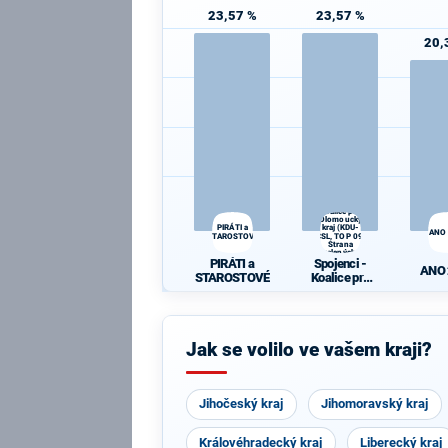
23,57 %
23,57 %
20,
Spojenci -
Koalice pro
Olomoucký
PIRÁTI a
kraj (KDU-
ANO
STAROSTOVÉ
ČSL, TOP 09,
Strana
zelených,
PIRÁTI a
Spojenci -
ProOlomouc)
ANO
STAROSTOVÉ
Koalice pro
Olomoucký
kraj (KDU-
ČSL, TOP 09,
Strana
Jak se volilo ve vašem kraji?
zelených,
ProOlomouc)
Jihočeský kraj
Jihomoravský kraj
Královéhradecký kraj
Liberecký kraj