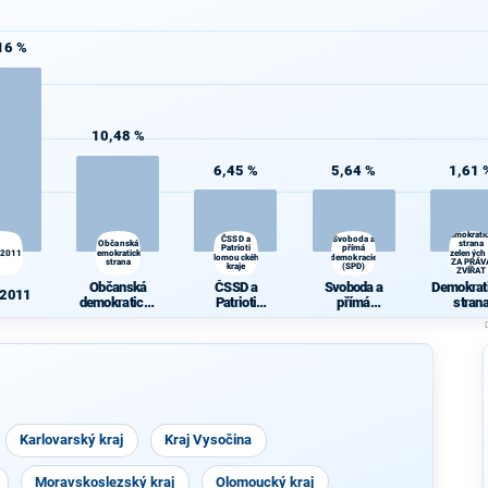
16 %
10,48 %
6,45 %
5,64 %
1,61 
Demokrati
ČSSD a
Svoboda a
Občanská
strana
Patrioti
přímá
 2011
demokratická
zelených
Olomouckého
demokracie
strana
ZA PRÁV
kraje
(SPD)
ZVÍŘAT
Občanská
ČSSD a
Svoboda a
Demokrat
 2011
demokratická
Patrioti
přímá
stran
strana
Olomouckého
demokracie
zelených 
kraje
(SPD)
PRÁV
ZVÍŘA
Karlovarský kraj
Kraj Vysočina
Moravskoslezský kraj
Olomoucký kraj