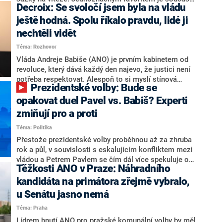
Decroix: Se svoločí jsem byla na vládu
hlava státu Petr Pavel. Daleko za ním pak bookmakeři
zmiňují dva výrazné politiky ANO, tedy premiéra
ještě hodná. Spolu říkalo pravdu, lidé ji
Andreje Babiše a ministra průmyslu Karla Havlíčka.
nechtěli vidět
Oblíbeným tipem samotných sázkařů je poslanec za
Téma: Rozhovor
Motoristy Filip Turek. Politolog Jan Kubáček nicméně
o případné kandidatuře kohokoliv ze zmíněné trojice
Vláda Andreje Babiše (ANO) je prvním kabinetem od
značně pochybuje. Podle něj současná koalice dosud
revoluce, který dává každý den najevo, že justici není
nemá osobu, která by Pavlovi mohla konkurovat.
potřeba respektovat. Alespoň to si myslí stínová
Prezidentské volby: Bude se
ministryně spravedlnosti ODS Eva Decroix. V
rozhovoru pro CNN Prima NEWS si nebrala servítky
opakovat duel Pavel vs. Babiš? Experti
ohledně politického výkonu svého nástupce Jeronýma
zmiňují pro a proti
Tejce (za ANO) či vládní zmocněnkyně pro lidská
Téma: Politika
práva Taťány Malé (ANO). Označením „svoloč“ na
adresu vlády prý byla ještě hodná. Decroix se také
Přestože prezidentské volby proběhnou až za zhruba
vrátila k volební porážce koalice Spolu či promluvila o
rok a půl, v souvislosti s eskalujícím konfliktem mezi
hnutí Naše Česko Martina Kuby.
vládou a Petrem Pavlem se čím dál více spekuluje o
Těžkosti ANO v Praze: Náhradního
tom, koho by do bitvy o Hrad mohla vyslat současná
koalice. Někteří političtí komentátoři znovu vytahují
kandidáta na primátora zřejmě vybralo,
jméno premiéra Andreje Babiše (ANO). Jak moc je
u Senátu jasno nemá
pravděpodobné, že se v prezidentských volbách 2028
Téma: Praha
bude znovu opakovat souboj z roku 2023?
Lídrem hnutí ANO pro pražské komunální volby by měl