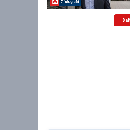
7 fotografií
Dal