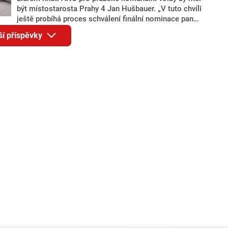
být místostarosta Prahy 4 Jan Hušbauer. „V tuto chvíli
ještě probíhá proces schválení finální nominace pana
Jana Hušbauera Výborem hnutí ANO,“ uvedl pro
ší příspěvky
redakci místopředseda pražského ANO Martin
Benkovič. O Hušbauerovi se spekulovalo jako o
náhradníkovi v čele pražské kandidátky poté, co
rezignoval po sérii nejasností v majetkových
přiznáních a pořizování bytů Ondřej Prokop. Zároveň
ale stále není jasné, kdo bude za ANO kandidovat ve
dvou ze tří pražských obvodů do horní komory
parlamentu. ANO má v Praze dlouhodobě horší
výsledky než ve zbytku republiky.