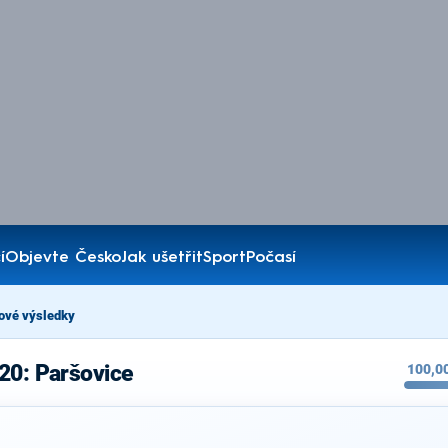
í
Objevte Česko
Jak ušetřit
Sport
Počasí
ové výsledky
20: Paršovice
100,0