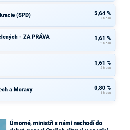
5,64 %
kracie (SPD)
7 hlasů
elených - ZA PRÁVA
1,61 %
2 hlasů
1,61 %
2 hlasů
0,80 %
ech a Moravy
1 hlasů
Úmorné, ministři s námi nechodí do