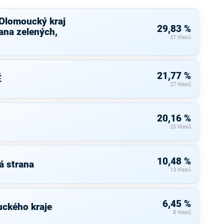
 Olomoucký kraj
29,83 %
ana zelených,
37 hlasů
21,77 %
É
27 hlasů
20,16 %
25 hlasů
10,48 %
á strana
13 hlasů
6,45 %
uckého kraje
8 hlasů