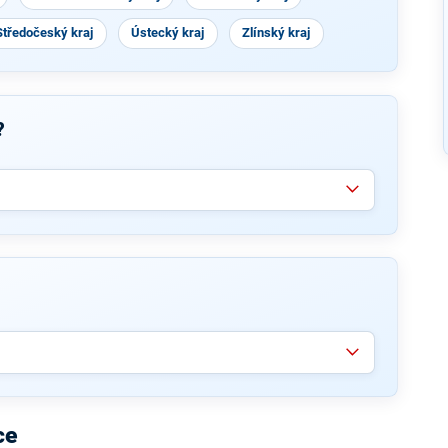
Středočeský kraj
Ústecký kraj
Zlínský kraj
?
ce