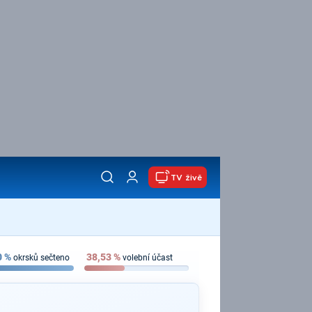
TV živě
0
%
38,53
%
okrsků sečteno
volební účast