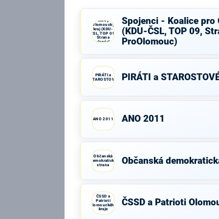
Spojenci -
Spojenci - Koalice pro
Koalice pro
Olomoucký
(KDU-ČSL, TOP 09, Str
kraj (KDU-
ČSL, TOP 09,
Strana
ProOlomouc)
zelených,
ProOlomouc)
PIRÁTI a STAROSTOV
PIRÁTI a
STAROSTOVÉ
ANO 2011
ANO 2011
Občanská
Občanská demokratick
demokratická
strana
ČSSD a
ČSSD a Patrioti Olomo
Patrioti
Olomouckého
kraje