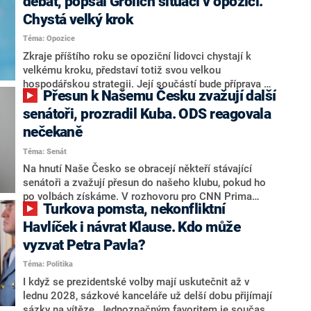
debat, popsal Grolich situaci v opozici.
Chystá velký krok
Téma: Opozice
Zkraje příštího roku se opoziční lidovci chystají k
velkému kroku, představí totiž svou velkou
hospodářskou strategii. Její součástí bude příprava na
Přesun k Našemu Česku zvažují další
stárnutí populace, řekl ve středu na setkání s novináři
nový předseda lidovců Jan Grolich. Ten zároveň v
senátoři, prozradil Kuba. ODS reagovala
senátních volbách kandiduje ve Vyškově. Popsal i
nečekaně
aktivitu opozice, o níž vládní strany nebo političtí
Téma: Senát
komentátoři mluví jako o slabé a v defenzivě. „Je to
úmorná práce upozorňovat na chyby vlády. Ministři s
Na hnutí Naše Česko se obracejí někteří stávající
námi navíc nechodí do debat. Chceme ale ukazovat
senátoři a zvažují přesun do našeho klubu, pokud ho
svoje témata,“ odpověděl Grolich na dotaz CNN Prima
po volbách získáme. V rozhovoru pro CNN Prima
Turkova pomsta, nekonfliktní
NEWS.
NEWS to řekl zakladatel hnutí a jihočeský hejtman
Martin Kuba. Konkrétní nebyl, ale získat by takto mohl
Havlíček i návrat Klause. Kdo může
například senátora Zdeňka Hrabu, který je dnes
vyzvat Petra Pavla?
součástí klubu ODS a TOP 09. Hraba to na dotaz
Téma: Politika
redakce nevyloučil. Předseda klubu senátorů ODS
Zdeněk Nytra redakci řekl, že počítá s odchodem
I když se prezidentské volby mají uskutečnit až v
některých senátorů z klubu a že Naše Česko není
lednu 2028, sázkové kanceláře už delší dobu přijímají
nepřítel, ale soupeř.
sázky na vítěze. Jednoznačným favoritem je současná