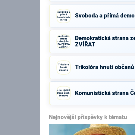
Svoboda a
Svoboda a přímá demo
přímá
demokracie
(SPD)
Demokratická
Demokratická strana z
strana
zelených -
ZVÍŘAT
ZA PRÁVA
ZVÍŘAT
Trikolóra
Trikolóra hnutí občanů
hnutí
občanů
Komunistická
Komunistická strana Č
strana Čech a
Moravy
Nejnovější příspěvky k tématu