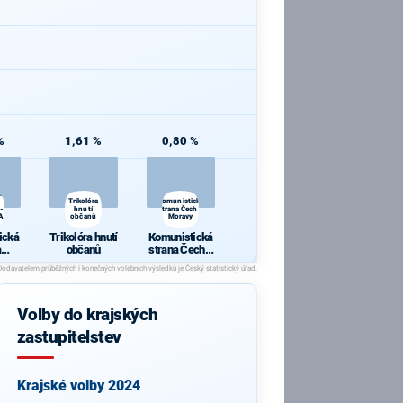
%
1,61 %
0,80 %
cká
Trikolóra
Komunistická
 -
hnutí
strana Čech a
A
občanů
Moravy
ická
Trikolóra hnutí
Komunistická
a
občanů
strana Čech a
- ZA
Moravy
A
T
Volby do krajských
zastupitelstev
Krajské volby 2024