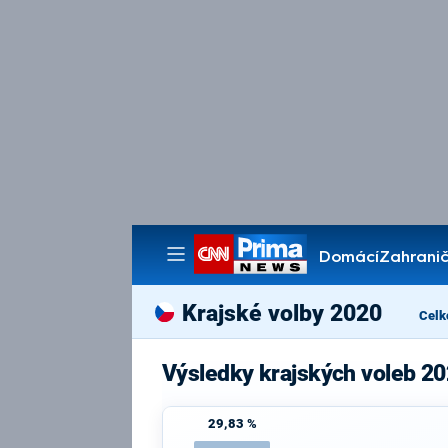
Domácí
Zahranič
Pořady
Krajské volby 2020
Celk
Výsledky krajských voleb 20
29,83 %