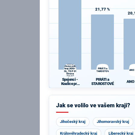
21,77 %
20,
Spojenci -
Koalice pro
Olomoucký
kraj (KDU-
PIRÁTI a
ANO
ČSL, TOP 09,
STAROSTOVÉ
Strana
zelených,
Spojenci -
PIRÁTI a
ProOlomouc)
ANO
Koalice pro
STAROSTOVÉ
Olomoucký
kraj (KDU-
ČSL, TOP 09,
Strana
Jak se volilo ve vašem kraji?
zelených,
ProOlomouc)
Jihočeský kraj
Jihomoravský kraj
Královéhradecký kraj
Liberecký kraj