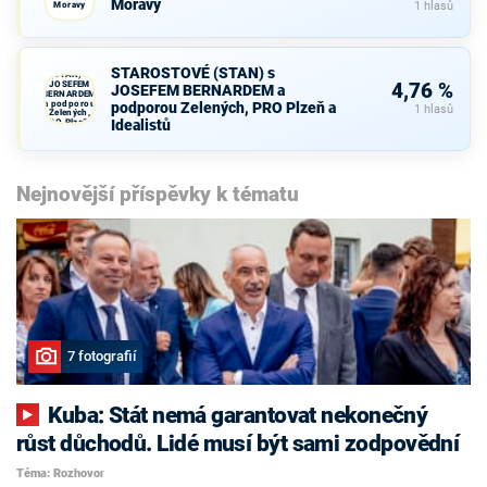
Moravy
Moravy
1 hlasů
STAROSTOVÉ
STAROSTOVÉ (STAN) s
(STAN) s
JOSEFEM
4,76 %
JOSEFEM BERNARDEM a
BERNARDEM
a podporou
podporou Zelených, PRO Plzeň a
1 hlasů
Zelených,
Idealistů
PRO Plzeň a
Idealistů
Nejnovější příspěvky k tématu
7 fotografií
Kuba: Stát nemá garantovat nekonečný
růst důchodů. Lidé musí být sami zodpovědní
Téma: Rozhovor