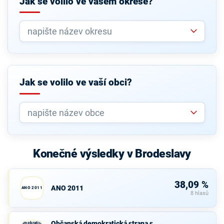
Jak se volilo ve vašem okrese?
Jak se volilo ve vaší obci?
Konečné výsledky v Brodeslavy
38,09 %
ANO 2011
ANO 2011
8 hlasů
Občanská
Občanská demokratická strana s
demokratická