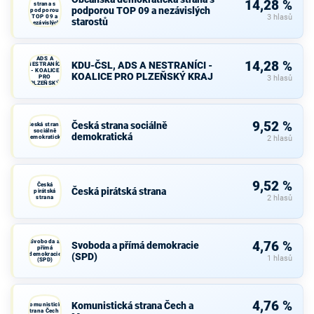
14,28 %
strana s
podporou TOP 09 a nezávislých
podporou
TOP 09 a
3 hlasů
starostů
nezávislých
starostů
KDU-ČSL,
ADS A
14,28 %
KDU-ČSL, ADS A NESTRANÍCI -
NESTRANÍCI
- KOALICE
KOALICE PRO PLZEŇSKÝ KRAJ
PRO
3 hlasů
PLZEŇSKÝ
KRAJ
9,52 %
Česká strana sociálně
Česká strana
sociálně
demokratická
demokratická
2 hlasů
9,52 %
Česká
Česká pirátská strana
pirátská
strana
2 hlasů
Svoboda a
4,76 %
Svoboda a přímá demokracie
přímá
demokracie
(SPD)
1 hlasů
(SPD)
4,76 %
Komunistická strana Čech a
Komunistická
strana Čech a