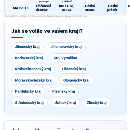
nezávislých
PLZEŇSKÝ
starostů
KRAJ
Občanská
KDU-ČSL,
Česká
Česká
S
ANO 2011
demokrati
ADS A
strana
pirátská
cká strana
NESTRANÍ
sociálně
strana
d
s podporou
CI -
demokrati
TOP 09 a
KOALICE
cká
nezávislýc
PRO
Jak se volilo ve vašem kraji?
h starostů
PLZEŇSK
Ý KRAJ
Jihočeský kraj
Jihomoravský kraj
Karlovarský kraj
Kraj Vysočina
Královéhradecký kraj
Liberecký kraj
Moravskoslezský kraj
Olomoucký kraj
Pardubický kraj
Plzeňský kraj
Středočeský kraj
Ústecký kraj
Zlínský kraj