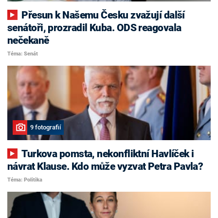
Přesun k Našemu Česku zvažují další
senátoři, prozradil Kuba. ODS reagovala
nečekaně
Téma: Senát
9 fotografií
Turkova pomsta, nekonfliktní Havlíček i
návrat Klause. Kdo může vyzvat Petra Pavla?
Téma: Politika