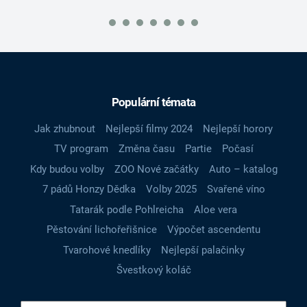
Populární témata
Jak zhubnout
Nejlepší filmy 2024
Nejlepší horory
TV program
Změna času
Partie
Počasí
Kdy budou volby
ZOO Nové začátky
Auto – katalog
7 pádů Honzy Dědka
Volby 2025
Svařené víno
Tatarák podle Pohlreicha
Aloe vera
Pěstování lichořeřišnice
Výpočet ascendentu
Tvarohové knedlíky
Nejlepší palačinky
Švestkový koláč