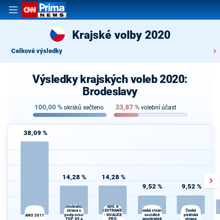
Krajské volby 2020
Celkové výsledky
Výsledky krajských voleb 2020:
Brodeslavy
100,00
%
33,87
%
okrsků sečteno
volební účast
38,09 %
14,28 %
14,28 %
9,52 %
9,52 %
Občanská
KDU-ČSL,
demokratická
ADS A
strana s
Česká strana
NESTRANÍCI
Česká
podporou
- KOALICE
sociálně
pirátská
ANO 2011
TOP 09 a
PRO
demokratická
strana