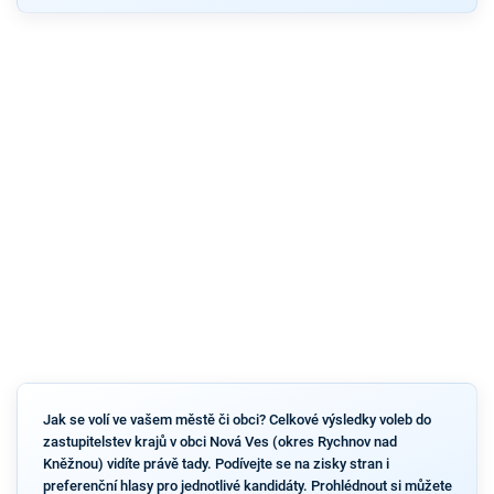
Jak se volí ve vašem městě či obci? Celkové výsledky voleb do
zastupitelstev krajů v obci Nová Ves (okres Rychnov nad
Kněžnou) vidíte právě tady. Podívejte se na zisky stran i
preferenční hlasy pro jednotlivé kandidáty. Prohlédnout si můžete