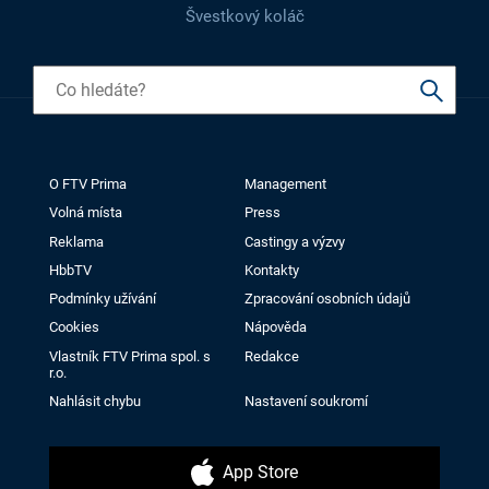
Švestkový koláč
O FTV Prima
Management
Volná místa
Press
Reklama
Castingy a výzvy
HbbTV
Kontakty
Podmínky užívání
Zpracování osobních údajů
Cookies
Nápověda
Vlastník FTV Prima spol. s
Redakce
r.o.
Nahlásit chybu
Nastavení soukromí
App Store