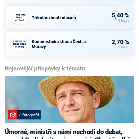
5,40 %
Trikolóra
Trikolóra hnutí občanů
hnutí
občanů
4 hlasů
2,70 %
Komunistická strana Čech a
Komunistická
strana Čech a
Moravy
Moravy
2 hlasů
Nejnovější příspěvky k tématu
8 fotografií
Úmorné, ministři s námi nechodí do debat,