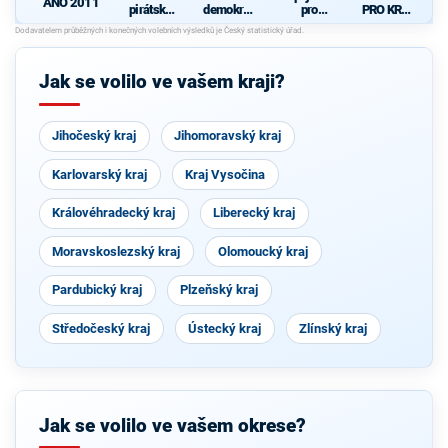
ANO 2011
pirátská
demokrati
pro
PRO KRAJ
strana
cká strana
Královéhra
-
d
+
decký kraj
Osobnosti
STAROST
kraje,
OVÉ A
ČSSD a
Jak se volilo ve vašem kraji?
NEZÁVISL
Zelení
Í a
VÝCHODO
ČEŠI
Jihočeský kraj
Jihomoravský kraj
Karlovarský kraj
Kraj Vysočina
Královéhradecký kraj
Liberecký kraj
Moravskoslezský kraj
Olomoucký kraj
Pardubický kraj
Plzeňský kraj
Středočeský kraj
Ústecký kraj
Zlínský kraj
Jak se volilo ve vašem okrese?