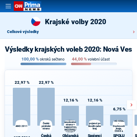
Krajské volby 2020
Celkové výsledky
Výsledky krajských voleb 2020: Nová Ves
100,00
%
44,00
%
okrsků sečteno
volební účast
22,97 %
22,97 %
12,16 %
12,16 %
6,75 %
SPOLU
Občanská
PRO KRAJ
demokratická
Česká
Spojenci pro
-
strana +
ANO 2011
pirátská
Královéhradecký
Osobnosti
STAROSTOVÉ
strana
kraj
kraje,
A NEZÁVISLÍ a
ČSSD a
VÝCHODOČEŠI
Zelení
Česká
Občanská
Spojenci
SPOLU
S