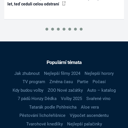
let, teď ceduli celou odstraní
Populární témata
Jak zhubnout
Nejlepší filmy 2024
Nejlepší horory
TV program
Změna času
Partie
Počasí
Kdy budou volby
ZOO Nové začátky
Auto – katalog
7 pádů Honzy Dědka
Volby 2025
Svařené víno
Tatarák podle Pohlreicha
Aloe vera
Pěstování lichořeřišnice
Výpočet ascendentu
Tvarohové knedlíky
Nejlepší palačinky