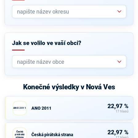
Jak se volilo ve vaší obci?
Konečné výsledky v Nová Ves
22,97 %
ANO 2011
ANO 2011
17 hlasů
22,97 %
Česká
Česká pirátská strana
pirátská
strana
17 hlasů