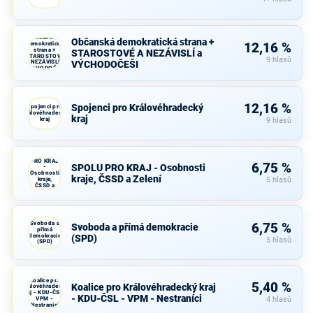
Občanská
Občanská demokratická strana +
demokratická
12,16 %
strana +
STAROSTOVÉ A NEZÁVISLÍ a
STAROSTOVÉ
9 hlasů
A NEZÁVISLÍ a
VÝCHODOČEŠI
VÝCHODOČEŠI
12,16 %
Spojenci pro Královéhradecký
Spojenci pro
Královéhradecký
kraj
kraj
9 hlasů
SPOLU
PRO KRAJ
6,75 %
SPOLU PRO KRAJ - Osobnosti
-
Osobnosti
kraje, ČSSD a Zelení
kraje,
5 hlasů
ČSSD a
Zelení
Svoboda a
6,75 %
Svoboda a přímá demokracie
přímá
demokracie
(SPD)
5 hlasů
(SPD)
Koalice pro
5,40 %
Koalice pro Královéhradecký kraj
Královéhradecký
kraj - KDU-ČSL -
- KDU-ČSL - VPM - Nestraníci
VPM -
4 hlasů
Nestraníci