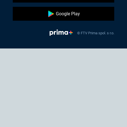
Google Play
© FTV Prima spol. s r.o.