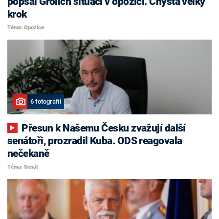
popsal Grolich situaci v opozici. Chystá velký
krok
Téma: Opozice
6 fotografií
Přesun k Našemu Česku zvažují další
senátoři, prozradil Kuba. ODS reagovala
nečekaně
Téma: Senát