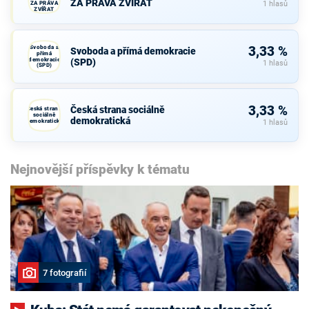
ZA PRÁVA ZVÍŘAT
ZA PRÁVA
1 hlasů
ZVÍŘAT
Svoboda a
3,33 %
Svoboda a přímá demokracie
přímá
demokracie
(SPD)
1 hlasů
(SPD)
3,33 %
Česká strana sociálně
Česká strana
sociálně
demokratická
demokratická
1 hlasů
Nejnovější příspěvky k tématu
7 fotografií