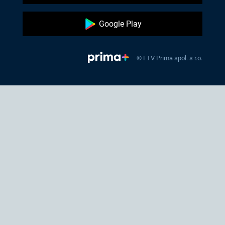
Google Play
© FTV Prima spol. s r.o.