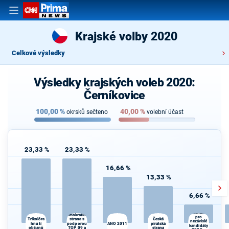
Krajské volby 2020
Celkové výsledky
Výsledky krajských voleb 2020:
Černíkovice
100,00
%
40,00
%
okrsků sečteno
volební účast
23,33 %
23,33 %
16,66 %
13,33 %
6,66 %
Občanská
Alternativa
demokratická
pro
strana s
Česká
Trikolóra
nezávislé
hnutí
podporou
ANO 2011
pirátská
kandidáty
občanů
TOP 09 a
strana