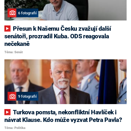
6 fotografií
Přesun k Našemu Česku zvažují další
senátoři, prozradil Kuba. ODS reagovala
nečekaně
Téma: Senát
9 fotografií
Turkova pomsta, nekonfliktní Havlíček i
návrat Klause. Kdo může vyzvat Petra Pavla?
Téma: Politika