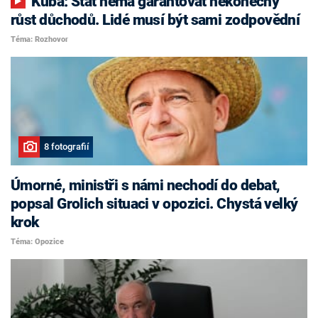
Kuba: Stát nemá garantovat nekonečný
růst důchodů. Lidé musí být sami zodpovědní
Téma: Rozhovor
8 fotografií
Úmorné, ministři s námi nechodí do debat,
popsal Grolich situaci v opozici. Chystá velký
krok
Téma: Opozice