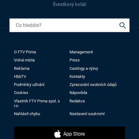
Švestkový koláč
O FTV Prima
Management
Volná místa
Press
Reklama
Castingy a výzvy
HbbTV
Kontakty
Podmínky užívání
Zpracování osobních údajů
Cookies
Nápověda
Vlastník FTV Prima spol. s
Redakce
r.o.
Nahlásit chybu
Nastavení soukromí
App Store