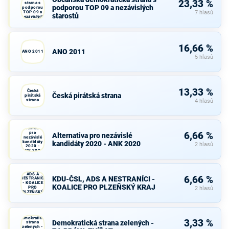
23,33 %
strana s
podporou TOP 09 a nezávislých
podporou
TOP 09 a
7 hlasů
starostů
nezávislých
starostů
16,66 %
ANO 2011
ANO 2011
5 hlasů
13,33 %
Česká
Česká pirátská strana
pirátská
strana
4 hlasů
Alternativa
pro
6,66 %
Alternativa pro nezávislé
nezávislé
kandidáty
kandidáty 2020 - ANK 2020
2 hlasů
2020 -
ANK 2020
KDU-ČSL,
ADS A
6,66 %
KDU-ČSL, ADS A NESTRANÍCI -
NESTRANÍCI
- KOALICE
KOALICE PRO PLZEŇSKÝ KRAJ
PRO
2 hlasů
PLZEŇSKÝ
KRAJ
Demokratická
3,33 %
Demokratická strana zelených -
strana
zelených -