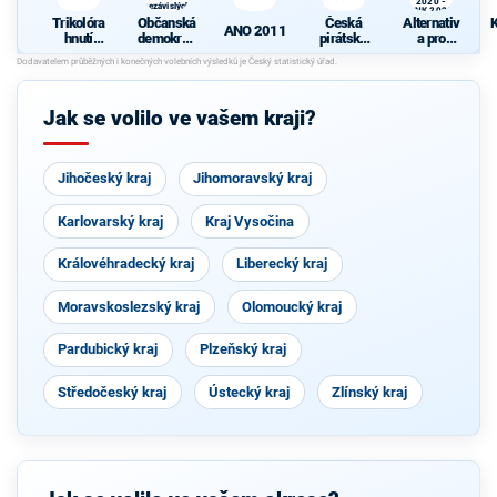
2020 -
nezávislých
ANK 2020
starostů
Trikolóra
Občanská
Česká
Alternativ
ANO 2011
hnutí
demokrati
pirátská
a pro
občanů
cká strana
strana
nezávislé
N
s podporou
kandidáty
TOP 09 a
2020 -
nezávislýc
ANK 2020
Jak se volilo ve vašem kraji?
h starostů
Jihočeský kraj
Jihomoravský kraj
Karlovarský kraj
Kraj Vysočina
Královéhradecký kraj
Liberecký kraj
Moravskoslezský kraj
Olomoucký kraj
Pardubický kraj
Plzeňský kraj
Středočeský kraj
Ústecký kraj
Zlínský kraj