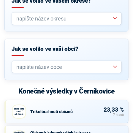
Jak se volilo ve vašem okrese?
Jak se volilo ve vaší obci?
Konečné výsledky v Černíkovice
23,33 %
Trikolóra
Trikolóra hnutí občanů
hnutí
občanů
7 hlasů
Občanská
Občanská demokratická strana s
demokratická