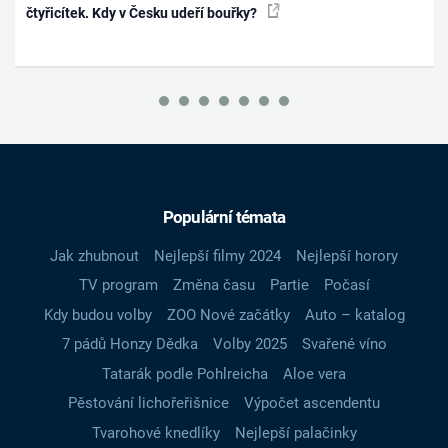
čtyřicítek. Kdy v Česku udeří bouřky?
Populární témata
Jak zhubnout
Nejlepší filmy 2024
Nejlepší horory
TV program
Změna času
Partie
Počasí
Kdy budou volby
ZOO Nové začátky
Auto – katalog
7 pádů Honzy Dědka
Volby 2025
Svařené víno
Tatarák podle Pohlreicha
Aloe vera
Pěstování lichořeřišnice
Výpočet ascendentu
Tvarohové knedlíky
Nejlepší palačinky