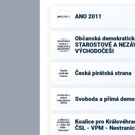
ANO 2011
ANO 2011
Občanská demokratická
Občanská
demokratická
STAROSTOVÉ A NEZÁV
strana +
STAROSTOVÉ
A NEZÁVISLÍ a
VÝCHODOČEŠI
VÝCHODOČEŠI
Česká
Česká pirátská strana
pirátská
strana
Svoboda a
Svoboda a přímá demo
přímá
demokracie
(SPD)
Koalice pro
Koalice pro Královéhra
Královéhradecký
kraj - KDU-ČSL -
ČSL - VPM - Nestraníc
VPM -
Nestraníci