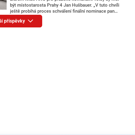
být místostarosta Prahy 4 Jan Hušbauer. „V tuto chvíli
ještě probíhá proces schválení finální nominace pana
Jana Hušbauera Výborem hnutí ANO,“ uvedl pro
ší příspěvky
redakci místopředseda pražského ANO Martin
Benkovič. O Hušbauerovi se spekulovalo jako o
náhradníkovi v čele pražské kandidátky poté, co
rezignoval po sérii nejasností v majetkových
přiznáních a pořizování bytů Ondřej Prokop. Zároveň
ale stále není jasné, kdo bude za ANO kandidovat ve
dvou ze tří pražských obvodů do horní komory
parlamentu. ANO má v Praze dlouhodobě horší
výsledky než ve zbytku republiky.