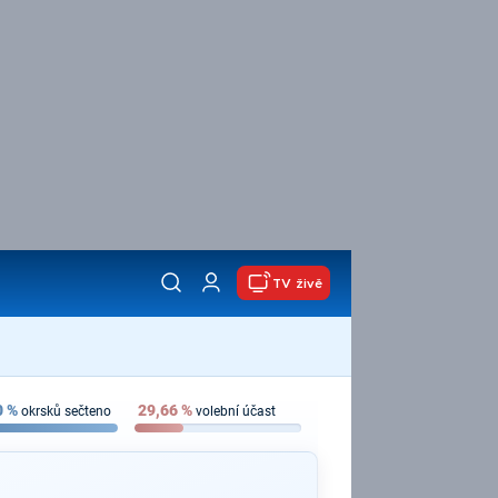
TV živě
0
%
29,66
%
okrsků sečteno
volební účast