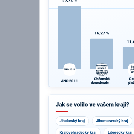
33,72 %
16,27 %
11,
Občanská
demokratická
Če
strana +
ANO 2011
pir
STAROSTOVÉ
st
A NEZÁVISLÍ a
VÝCHODOČEŠI
Občanská
Če
ANO 2011
demokratická
pir
strana +
st
STAROSTOVÉ
A NEZÁVISLÍ
a
Jak se volilo ve vašem kraji?
VÝCHODOČE
ŠI
Jihočeský kraj
Jihomoravský kraj
Královéhradecký kraj
Liberecký kraj