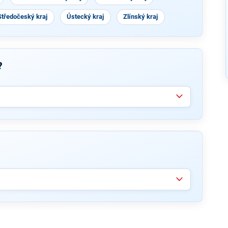
Středočeský kraj
Ústecký kraj
Zlínský kraj
?