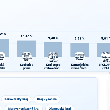
62 %
10,46 %
9,30 %
5,81 %
5,81 
SPOLU
Koalice pro
PRO KRA
Svoboda a
ská
Královéhradecký
Komunistická
-
přímá
átská
kraj - KDU-ČSL -
strana Čech a
Osobnos
demokracie
rana
VPM -
Moravy
kraje,
(SPD)
Nestraníci
ČSSD a
Zelení
ská
Svoboda a
Koalice pro
Komunistická
SPOLU 
átská
přímá
Královéhradec
strana Čech a
KRAJ 
rana
demokracie
ký kraj - KDU-
Moravy
Osobnos
(SPD)
ČSL - VPM -
kraje, ČS
Nestraníci
Zelen
Karlovarský kraj
Kraj Vysočina
Moravskoslezský kraj
Olomoucký kraj