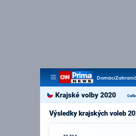
Domácí
Zahranič
Pořady
Krajské volby 2020
Celk
Výsledky krajských voleb 20