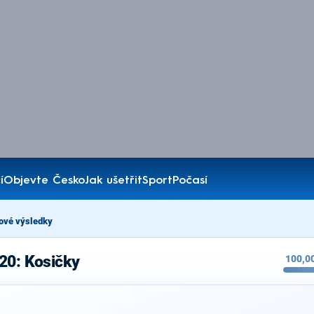
í
Objevte Česko
Jak ušetřit
Sport
Počasí
ové výsledky
20: Kosičky
100,0