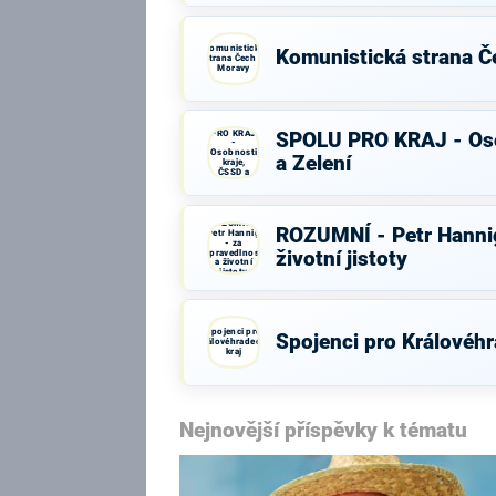
Komunistická
Komunistická strana Č
strana Čech a
Moravy
SPOLU
PRO KRAJ
SPOLU PRO KRAJ - Oso
-
Osobnosti
a Zelení
kraje,
ČSSD a
Zelení
ROZUMNÍ -
ROZUMNÍ - Petr Hannig
Petr Hannig
- za
spravedlnost
životní jistoty
a životní
jistoty
Spojenci pro
Spojenci pro Královéhr
Královéhradecký
kraj
Nejnovější příspěvky k tématu