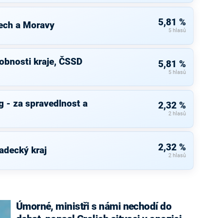
5,81 %
ech a Moravy
5 hlasů
bnosti kraje, ČSSD
5,81 %
5 hlasů
 - za spravedlnost a
2,32 %
2 hlasů
2,32 %
adecký kraj
2 hlasů
Úmorné, ministři s námi nechodí do