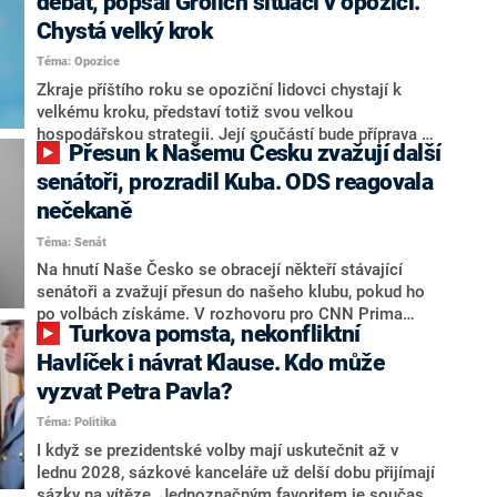
debat, popsal Grolich situaci v opozici.
Chystá velký krok
Téma: Opozice
Zkraje příštího roku se opoziční lidovci chystají k
velkému kroku, představí totiž svou velkou
hospodářskou strategii. Její součástí bude příprava na
Přesun k Našemu Česku zvažují další
stárnutí populace, řekl ve středu na setkání s novináři
nový předseda lidovců Jan Grolich. Ten zároveň v
senátoři, prozradil Kuba. ODS reagovala
senátních volbách kandiduje ve Vyškově. Popsal i
nečekaně
aktivitu opozice, o níž vládní strany nebo političtí
Téma: Senát
komentátoři mluví jako o slabé a v defenzivě. „Je to
úmorná práce upozorňovat na chyby vlády. Ministři s
Na hnutí Naše Česko se obracejí někteří stávající
námi navíc nechodí do debat. Chceme ale ukazovat
senátoři a zvažují přesun do našeho klubu, pokud ho
svoje témata,“ odpověděl Grolich na dotaz CNN Prima
po volbách získáme. V rozhovoru pro CNN Prima
Turkova pomsta, nekonfliktní
NEWS.
NEWS to řekl zakladatel hnutí a jihočeský hejtman
Martin Kuba. Konkrétní nebyl, ale získat by takto mohl
Havlíček i návrat Klause. Kdo může
například senátora Zdeňka Hrabu, který je dnes
vyzvat Petra Pavla?
součástí klubu ODS a TOP 09. Hraba to na dotaz
Téma: Politika
redakce nevyloučil. Předseda klubu senátorů ODS
Zdeněk Nytra redakci řekl, že počítá s odchodem
I když se prezidentské volby mají uskutečnit až v
některých senátorů z klubu a že Naše Česko není
lednu 2028, sázkové kanceláře už delší dobu přijímají
nepřítel, ale soupeř.
sázky na vítěze. Jednoznačným favoritem je současná