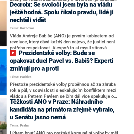
Decroix: Se svoločí jsem byla na vládu
hlava státu Petr Pavel. Daleko za ním pak bookmakeři
zmiňují dva výrazné politiky ANO, tedy premiéra
ještě hodná. Spolu říkalo pravdu, lidé ji
Andreje Babiše a ministra průmyslu Karla Havlíčka.
nechtěli vidět
Oblíbeným tipem samotných sázkařů je poslanec za
Téma: Rozhovor
Motoristy Filip Turek. Politolog Jan Kubáček nicméně
o případné kandidatuře kohokoliv ze zmíněné trojice
Vláda Andreje Babiše (ANO) je prvním kabinetem od
značně pochybuje. Podle něj současná koalice dosud
revoluce, který dává každý den najevo, že justici není
nemá osobu, která by Pavlovi mohla konkurovat.
potřeba respektovat. Alespoň to si myslí stínová
Prezidentské volby: Bude se
ministryně spravedlnosti ODS Eva Decroix. V
rozhovoru pro CNN Prima NEWS si nebrala servítky
opakovat duel Pavel vs. Babiš? Experti
ohledně politického výkonu svého nástupce Jeronýma
zmiňují pro a proti
Tejce (za ANO) či vládní zmocněnkyně pro lidská
Téma: Politika
práva Taťány Malé (ANO). Označením „svoloč“ na
adresu vlády prý byla ještě hodná. Decroix se také
Přestože prezidentské volby proběhnou až za zhruba
vrátila k volební porážce koalice Spolu či promluvila o
rok a půl, v souvislosti s eskalujícím konfliktem mezi
hnutí Naše Česko Martina Kuby.
vládou a Petrem Pavlem se čím dál více spekuluje o
Těžkosti ANO v Praze: Náhradního
tom, koho by do bitvy o Hrad mohla vyslat současná
koalice. Někteří političtí komentátoři znovu vytahují
kandidáta na primátora zřejmě vybralo,
jméno premiéra Andreje Babiše (ANO). Jak moc je
u Senátu jasno nemá
pravděpodobné, že se v prezidentských volbách 2028
Téma: Praha
bude znovu opakovat souboj z roku 2023?
Lídrem hnutí ANO pro pražské komunální volby by měl