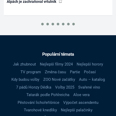
Alpách je zachraňoval vrtulník
Populární témata
Jak zhubnout
Nejlepší filmy 2024
Nejlepší horory
TV program
Změna času
Partie
Počasí
Kdy budou volby
ZOO Nové začátky
Auto – katalog
7 pádů Honzy Dědka
Volby 2025
Svařené víno
Tatarák podle Pohlreicha
Aloe vera
Pěstování lichořeřišnice
Výpočet ascendentu
Tvarohové knedlíky
Nejlepší palačinky