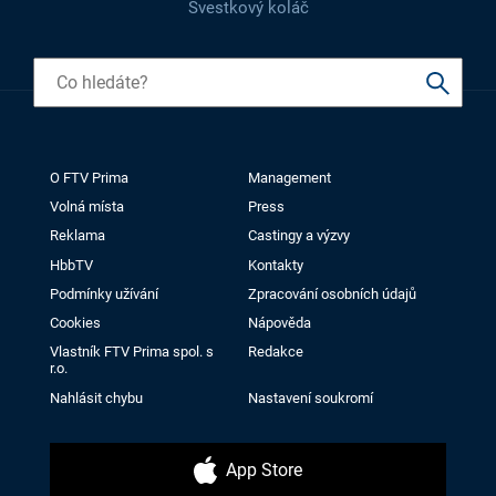
Švestkový koláč
O FTV Prima
Management
Volná místa
Press
Reklama
Castingy a výzvy
HbbTV
Kontakty
Podmínky užívání
Zpracování osobních údajů
Cookies
Nápověda
Vlastník FTV Prima spol. s
Redakce
r.o.
Nahlásit chybu
Nastavení soukromí
App Store