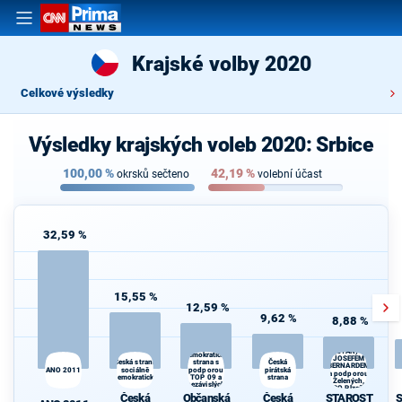
Krajské volby 2020
Celkové výsledky
Výsledky krajských voleb 2020: Srbice
100,00
%
42,19
%
okrsků sečteno
volební účast
32,59 %
15,55 %
12,59 %
9,62 %
8,88 %
STAROSTOVÉ
Občanská
(STAN) s
demokratická
JOSEFEM
Česká strana
Česká
strana s
BERNARDEM
ANO 2011
sociálně
podporou
pirátská
a podporou
demokratická
TOP 09 a
strana
Zelených,
nezávislých
PRO Plzeň a
starostů
Česká
Občanská
Česká
STAROST
S
Idealistů