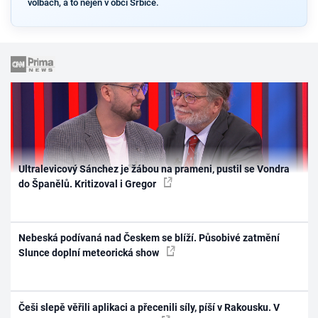
volbách, a to nejen v obci Srbice.
Ultralevicový Sánchez je žábou na prameni, pustil se Vondra
do Španělů. Kritizoval i Gregor
Nebeská podívaná nad Českem se blíží. Působivé zatmění
Slunce doplní meteorická show
Češi slepě věřili aplikaci a přecenili síly, píší v Rakousku. V