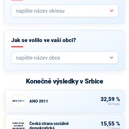
Jak se volilo ve vaší obci?
Konečné výsledky v Srbice
32,59 %
ANO 2011
ANO 2011
44 hlasů
15,55 %
Česká strana sociálně
Česká strana
sociálně
demokratická
demokratická
21 hlasů