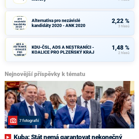
Alternativa
pro
2,22 %
Alternativa pro nezávislé
nezávislé
kandidáty
kandidáty 2020 - ANK 2020
3 hlasů
2020 -
ANK 2020
KDU-ČSL,
ADS A
1,48 %
KDU-ČSL, ADS A NESTRANÍCI -
NESTRANÍCI
- KOALICE
KOALICE PRO PLZEŇSKÝ KRAJ
PRO
2 hlasů
PLZEŇSKÝ
KRAJ
Nejnovější příspěvky k tématu
7 fotografií
Kuba: Stát nemá garantovat nekonečný