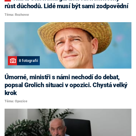
růst důchodů. Lidé musí být sami zodpovědní
Téma: Rozhovor
8 fotografií
Úmorné, ministři s námi nechodí do debat,
popsal Grolich situaci v opozici. Chystá velký
krok
Téma: Opozice