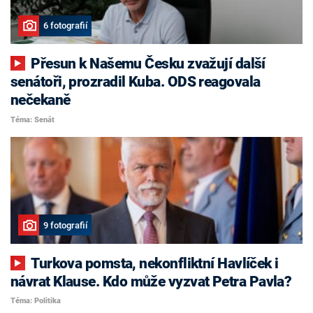
6 fotografií
Přesun k Našemu Česku zvažují další
senátoři, prozradil Kuba. ODS reagovala
nečekaně
Téma: Senát
9 fotografií
Turkova pomsta, nekonfliktní Havlíček i
návrat Klause. Kdo může vyzvat Petra Pavla?
Téma: Politika