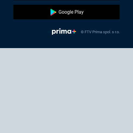
Google Play
© FTV Prima spol. s r.o.