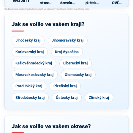
ANO 2011
strana
demokrati
pirátská
OVÉ
sociálně
cká strana
strana
(STAN) s
d
demokrati
s podporou
JOSEFEM
cká
TOP 09 a
BERNARD
nezávislýc
EM a
Jak se volilo ve vašem kraji?
h starostů
podporou
Zelených,
PRO Plzeň
a Idealistů
Jihočeský kraj
Jihomoravský kraj
Karlovarský kraj
Kraj Vysočina
Královéhradecký kraj
Liberecký kraj
Moravskoslezský kraj
Olomoucký kraj
Pardubický kraj
Plzeňský kraj
Středočeský kraj
Ústecký kraj
Zlínský kraj
Jak se volilo ve vašem okrese?