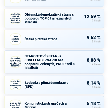
Občanská
Občanská demokratická strana s
demokratická
12,59 %
strana s
podporou TOP 09 a nezávislých
podporou
TOP 09 a
17 hlasů
starostů
nezávislých
starostů
9,62 %
Česká
Česká pirátská strana
pirátská
strana
13 hlasů
STAROSTOVÉ
STAROSTOVÉ (STAN) s
(STAN) s
JOSEFEM
8,88 %
JOSEFEM BERNARDEM a
BERNARDEM
a podporou
podporou Zelených, PRO Plzeň a
12 hlasů
Zelených,
Idealistů
PRO Plzeň a
Idealistů
Svoboda a
8,14 %
Svoboda a přímá demokracie
přímá
demokracie
(SPD)
11 hlasů
(SPD)
5,18 %
Komunistická strana Čech a
Komunistická
strana Čech a
Moravy
Moravy
7 hlasů