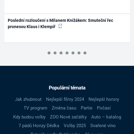
Poslední rozloučení s Milanem Knížákem: Smuteční řec
pronesou Klaus i Klempíř
Populární témata
Jak zhubnout
Nejlepší filmy 2024
Nejlepší horory
TV program
Změna času
Partie
Počasí
Kdy budou volby
ZOO Nové začátky
Auto – katalog
7 pádů Honzy Dědka
Volby 2025
Svařené víno