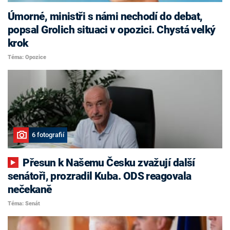
Úmorné, ministři s námi nechodí do debat,
popsal Grolich situaci v opozici. Chystá velký
krok
Téma: Opozice
6 fotografií
Přesun k Našemu Česku zvažují další
senátoři, prozradil Kuba. ODS reagovala
nečekaně
Téma: Senát