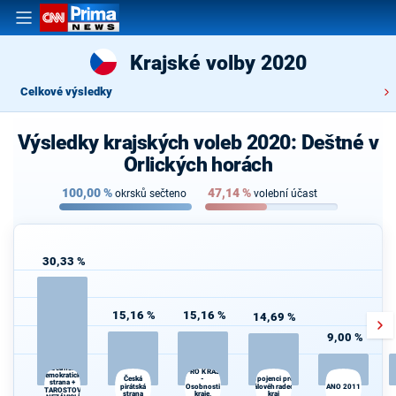
Krajské volby 2020
Celkové výsledky
Výsledky krajských voleb 2020: Deštné v
Orlických horách
100,00
%
47,14
%
okrsků sečteno
volební účast
30,33 %
15,16 %
15,16 %
14,69 %
9,00 %
SPOLU
Občanská
PRO KRAJ
demokratická
Česká
Spojenci pro
Kr
-
strana +
pirátská
Osobnosti
Královéhradecký
ANO 2011
kr
STAROSTOVÉ
strana
kraje,
kraj