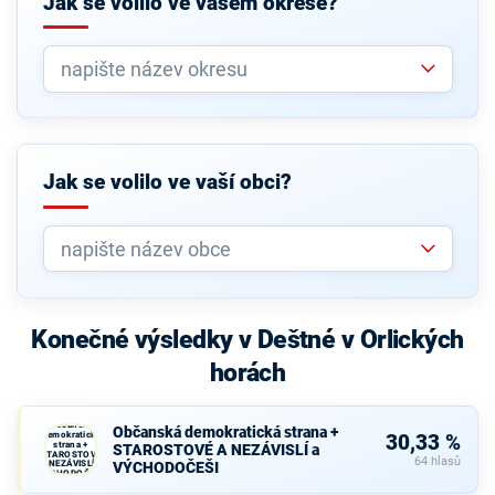
Jak se volilo ve vašem okrese?
Jak se volilo ve vaší obci?
Konečné výsledky v Deštné v Orlických
horách
Občanská
Občanská demokratická strana +
demokratická
30,33 %
strana +
STAROSTOVÉ A NEZÁVISLÍ a
STAROSTOVÉ
64 hlasů
A NEZÁVISLÍ a
VÝCHODOČEŠI
VÝCHODOČEŠI