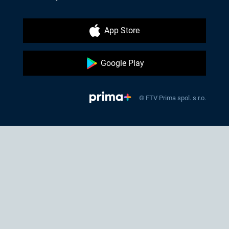
App Store
Google Play
© FTV Prima spol. s r.o.