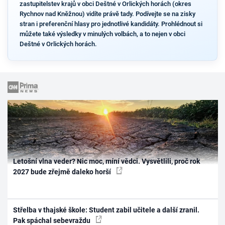
zastupitelstev krajů v obci Deštné v Orlických horách (okres
Rychnov nad Kněžnou) vidíte právě tady. Podívejte se na zisky
stran i preferenční hlasy pro jednotlivé kandidáty. Prohlédnout si
můžete také výsledky v minulých volbách, a to nejen v obci
Deštné v Orlických horách.
Letošní vlna veder? Nic moc, míní vědci. Vysvětlili, proč rok
2027 bude zřejmě daleko horší
Střelba v thajské škole: Student zabil učitele a další zranil.
Pak spáchal sebevraždu