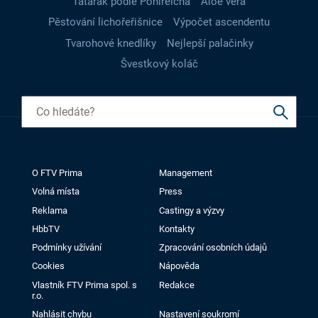
Tatarák podle Pohlreicha
Aloe vera
Pěstování lichořeřišnice
Výpočet ascendentu
Tvarohové knedlíky
Nejlepší palačinky
Švestkový koláč
O FTV Prima
Management
Volná místa
Press
Reklama
Castingy a výzvy
HbbTV
Kontakty
Podmínky užívání
Zpracování osobních údajů
Cookies
Nápověda
Vlastník FTV Prima spol. s
Redakce
r.o.
Nahlásit chybu
Nastavení soukromí