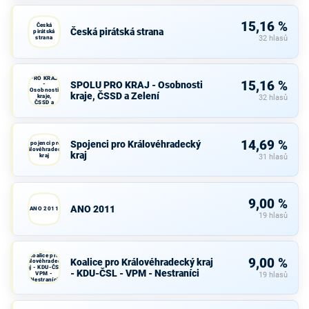
15,16 %
Česká
Česká pirátská strana
pirátská
strana
32 hlasů
SPOLU
PRO KRAJ
15,16 %
SPOLU PRO KRAJ - Osobnosti
-
Osobnosti
kraje, ČSSD a Zelení
kraje,
32 hlasů
ČSSD a
Zelení
14,69 %
Spojenci pro Královéhradecký
Spojenci pro
Královéhradecký
kraj
kraj
31 hlasů
9,00 %
ANO 2011
ANO 2011
19 hlasů
Koalice pro
9,00 %
Koalice pro Královéhradecký kraj
Královéhradecký
kraj - KDU-ČSL -
- KDU-ČSL - VPM - Nestraníci
VPM -
19 hlasů
Nestraníci