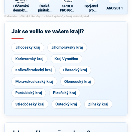
A NEZÁVISLÍ a
ČSSD a
VÝCHODOČEŠI
Zelení
Občanská
Česká
SPOLU
Spojenci
ANO 2011
demokrati
pirátská
PRO KRAJ
pro
cká strana
strana
-
Královéhra
K
+
Osobnosti
decký kraj
d
STAROST
kraje,
OVÉ A
ČSSD a
Jak se volilo ve vašem kraji?
NEZÁVISL
Zelení
Í a
N
VÝCHODO
ČEŠI
Jihočeský kraj
Jihomoravský kraj
Karlovarský kraj
Kraj Vysočina
Královéhradecký kraj
Liberecký kraj
Moravskoslezský kraj
Olomoucký kraj
Pardubický kraj
Plzeňský kraj
Středočeský kraj
Ústecký kraj
Zlínský kraj