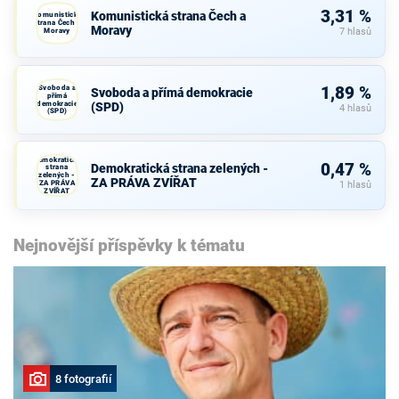
3,31 %
Komunistická strana Čech a
Komunistická
strana Čech a
Moravy
Moravy
7 hlasů
Svoboda a
1,89 %
Svoboda a přímá demokracie
přímá
demokracie
(SPD)
4 hlasů
(SPD)
Demokratická
0,47 %
Demokratická strana zelených -
strana
zelených -
ZA PRÁVA ZVÍŘAT
ZA PRÁVA
1 hlasů
ZVÍŘAT
Nejnovější příspěvky k tématu
8 fotografií