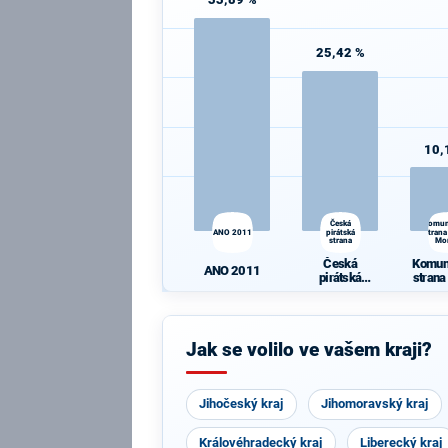
25,42 %
10,
Česká
Komun
ANO 2011
pirátská
strana
strana
Mo
Česká
Komun
ANO 2011
pirátská
strana
strana
Mo
Jak se volilo ve vašem kraji?
Jihočeský kraj
Jihomoravský kraj
Královéhradecký kraj
Liberecký kraj