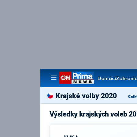
Domácí
Zahranič
Pořady
Krajské volby 2020
Celk
Výsledky krajských voleb 20
33,89 %