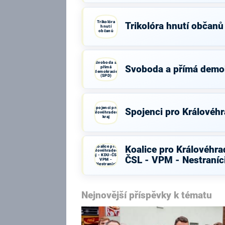
Trikolóra
Trikolóra hnutí občanů
hnutí
občanů
Svoboda a
Svoboda a přímá demo
přímá
demokracie
(SPD)
Spojenci pro
Spojenci pro Královéhr
Královéhradecký
kraj
Koalice pro
Koalice pro Královéhra
Královéhradecký
kraj - KDU-ČSL -
ČSL - VPM - Nestraníc
VPM -
Nestraníci
Nejnovější příspěvky k tématu