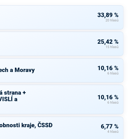
33,89 %
20 hlasů
25,42 %
15 hlasů
10,16 %
ech a Moravy
6 hlasů
 strana +
10,16 %
ISLÍ a
6 hlasů
bnosti kraje, ČSSD
6,77 %
4 hlasů