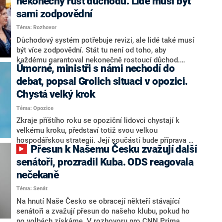
nekonečný růst důchodů. Lidé musí být
sami zodpovědní
Téma: Rozhovor
Důchodový systém potřebuje revizi, ale lidé také musí
být více zodpovědní. Stát tu není od toho, aby
každému garantoval nekonečně rostoucí důchod.
Úmorné, ministři s námi nechodí do
Chybí tu nový systém a my ho představíme,řekl
hejtman Jihočeského kraje a předseda hnutí Naše
debat, popsal Grolich situaci v opozici.
Česko Martin Kuba v rozhovoru pro CNN Prima NEWS.
Chystá velký krok
V čele státu pak podle něj nemůže být člověk, který by
Téma: Opozice
střetem zájmů omezoval čerpání financí a rozvoj,
dodal. Řešení u Andreje Babiše ale hodnotit nechtěl.
Zkraje příštího roku se opoziční lidovci chystají k
velkému kroku, představí totiž svou velkou
hospodářskou strategii. Její součástí bude příprava na
Přesun k Našemu Česku zvažují další
stárnutí populace, řekl ve středu na setkání s novináři
nový předseda lidovců Jan Grolich. Ten zároveň v
senátoři, prozradil Kuba. ODS reagovala
senátních volbách kandiduje ve Vyškově. Popsal i
nečekaně
aktivitu opozice, o níž vládní strany nebo političtí
Téma: Senát
komentátoři mluví jako o slabé a v defenzivě. „Je to
úmorná práce upozorňovat na chyby vlády. Ministři s
Na hnutí Naše Česko se obracejí někteří stávající
námi navíc nechodí do debat. Chceme ale ukazovat
senátoři a zvažují přesun do našeho klubu, pokud ho
svoje témata,“ odpověděl Grolich na dotaz CNN Prima
po volbách získáme. V rozhovoru pro CNN Prima