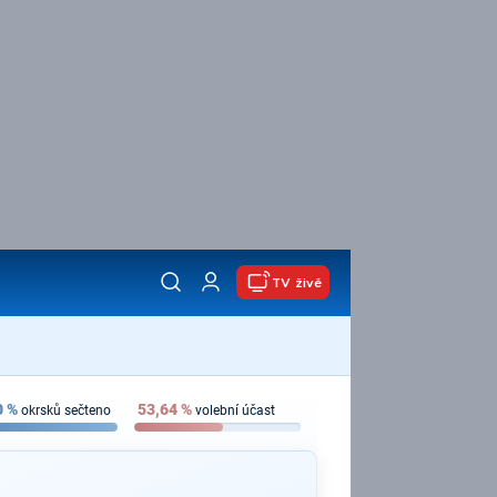
TV živě
0
%
53,64
%
okrsků sečteno
volební účast