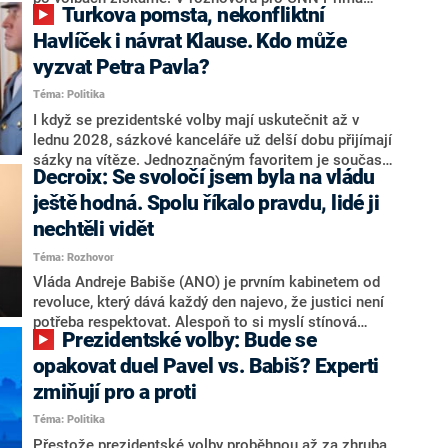
Turkova pomsta, nekonfliktní
NEWS.
NEWS to řekl zakladatel hnutí a jihočeský hejtman
Martin Kuba. Konkrétní nebyl, ale získat by takto mohl
Havlíček i návrat Klause. Kdo může
například senátora Zdeňka Hrabu, který je dnes
vyzvat Petra Pavla?
součástí klubu ODS a TOP 09. Hraba to na dotaz
Téma: Politika
redakce nevyloučil. Předseda klubu senátorů ODS
Zdeněk Nytra redakci řekl, že počítá s odchodem
I když se prezidentské volby mají uskutečnit až v
některých senátorů z klubu a že Naše Česko není
lednu 2028, sázkové kanceláře už delší dobu přijímají
nepřítel, ale soupeř.
sázky na vítěze. Jednoznačným favoritem je současná
Decroix: Se svoločí jsem byla na vládu
hlava státu Petr Pavel. Daleko za ním pak bookmakeři
zmiňují dva výrazné politiky ANO, tedy premiéra
ještě hodná. Spolu říkalo pravdu, lidé ji
Andreje Babiše a ministra průmyslu Karla Havlíčka.
nechtěli vidět
Oblíbeným tipem samotných sázkařů je poslanec za
Téma: Rozhovor
Motoristy Filip Turek. Politolog Jan Kubáček nicméně
o případné kandidatuře kohokoliv ze zmíněné trojice
Vláda Andreje Babiše (ANO) je prvním kabinetem od
značně pochybuje. Podle něj současná koalice dosud
revoluce, který dává každý den najevo, že justici není
nemá osobu, která by Pavlovi mohla konkurovat.
potřeba respektovat. Alespoň to si myslí stínová
Prezidentské volby: Bude se
ministryně spravedlnosti ODS Eva Decroix. V
rozhovoru pro CNN Prima NEWS si nebrala servítky
opakovat duel Pavel vs. Babiš? Experti
ohledně politického výkonu svého nástupce Jeronýma
zmiňují pro a proti
Tejce (za ANO) či vládní zmocněnkyně pro lidská
Téma: Politika
práva Taťány Malé (ANO). Označením „svoloč“ na
adresu vlády prý byla ještě hodná. Decroix se také
Přestože prezidentské volby proběhnou až za zhruba