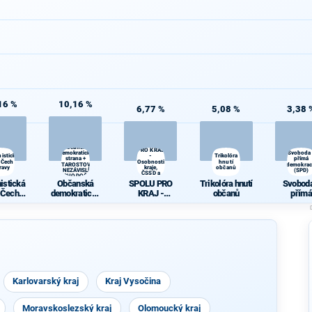
16 %
10,16 %
6,77 %
5,08 %
3,38 
SPOLU
Občanská
PRO KRAJ
demokratická
Svoboda
istická
-
Trikolóra
strana +
přímá
 Čech a
Osobnosti
hnutí
STAROSTOVÉ
demokrac
ravy
kraje,
občanů
A NEZÁVISLÍ a
(SPD)
ČSSD a
VÝCHODOČEŠI
Zelení
istická
Občanská
SPOLU PRO
Trikolóra hnutí
Svoboda
 Čech a
demokratická
KRAJ -
občanů
přímá
ravy
strana +
Osobnosti
demokra
STAROSTOVÉ
kraje, ČSSD a
(SPD)
A NEZÁVISLÍ
Zelení
a
VÝCHODOČE
ŠI
Karlovarský kraj
Kraj Vysočina
Moravskoslezský kraj
Olomoucký kraj