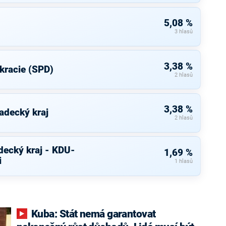
5,08 %
3 hlasů
3,38 %
kracie (SPD)
2 hlasů
3,38 %
adecký kraj
2 hlasů
decký kraj - KDU-
1,69 %
i
1 hlasů
Kuba: Stát nemá garantovat