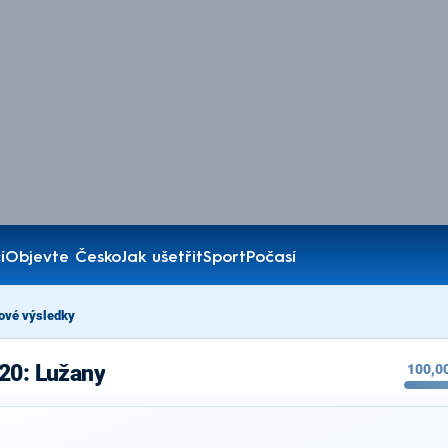
í
Objevte Česko
Jak ušetřit
Sport
Počasí
ové výsledky
20: Lužany
100,0