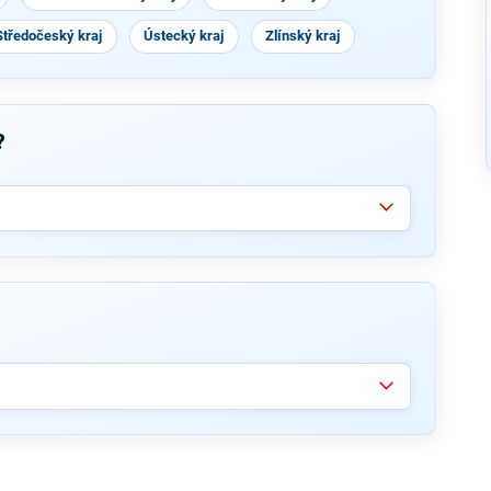
Středočeský kraj
Ústecký kraj
Zlínský kraj
?