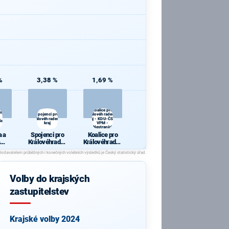
%
3,38 %
1,69 %
Koalice pro
 a
Spojenci pro
Královéhradecký
Královéhradecký
kraj - KDU-ČSL -
ie
kraj
VPM -
Nestraníci
 a
Spojenci pro
Koalice pro
Královéhradec
Královéhradec
cie
ký kraj
ký kraj - KDU-
ČSL - VPM -
Nestraníci
Volby do krajských
zastupitelstev
Krajské volby 2024