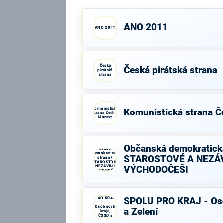
ANO 2011
ANO 2011
Česká
Česká pirátská strana
pirátská
strana
Komunistická
Komunistická strana Č
strana Čech a
Moravy
Občanská demokratická
Občanská
demokratická
STAROSTOVÉ A NEZÁV
strana +
STAROSTOVÉ
A NEZÁVISLÍ a
VÝCHODOČEŠI
VÝCHODOČEŠI
SPOLU
PRO KRAJ
SPOLU PRO KRAJ - Oso
-
Osobnosti
a Zelení
kraje,
ČSSD a
Zelení