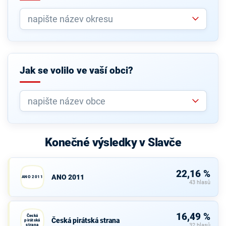
Jak se volilo ve vaší obci?
Konečné výsledky v Slavče
22,16 %
ANO 2011
ANO 2011
43 hlasů
16,49 %
Česká
Česká pirátská strana
pirátská
strana
32 hlasů