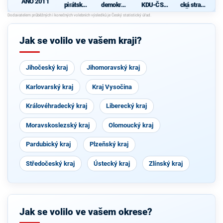
ANO 2011
pirátská
demokrati
KDU-ČSL
cká strana
strana
cká strana
- Společně
Čech a
d
pro jižní
Moravy
Čechy
Jak se volilo ve vašem kraji?
Jihočeský kraj
Jihomoravský kraj
Karlovarský kraj
Kraj Vysočina
Královéhradecký kraj
Liberecký kraj
Moravskoslezský kraj
Olomoucký kraj
Pardubický kraj
Plzeňský kraj
Středočeský kraj
Ústecký kraj
Zlínský kraj
Jak se volilo ve vašem okrese?