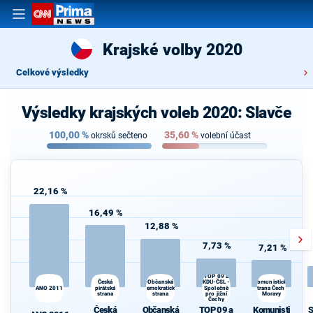
Krajské volby 2020
Celkové výsledky
Výsledky krajských voleb 2020: Slavče
100,00
%
35,60
%
okrsků sečteno
volební účast
22,16 %
16,49 %
12,88 %
7,73 %
7,21 %
TOP 09 a
Česká
KDU-ČSL -
Občanská
Komunistická
ANO 2011
pirátská
demokratická
Společně
strana Čech a
strana
strana
pro jižní
Moravy
Čechy
Česká
Občanská
TOP 09 a
Komunisti
S