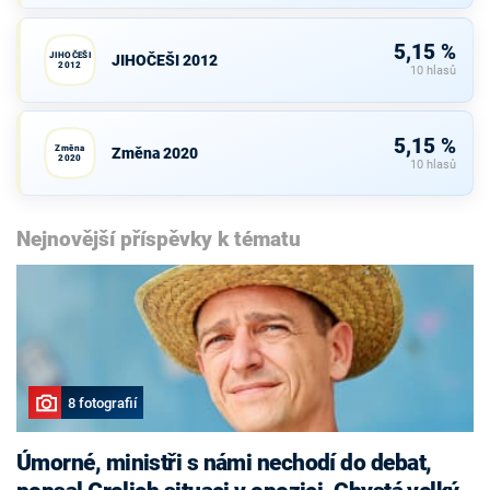
5,15 %
JIHOČEŠI
JIHOČEŠI 2012
2012
10 hlasů
5,15 %
Změna
Změna 2020
2020
10 hlasů
Nejnovější příspěvky k tématu
8 fotografií
Úmorné, ministři s námi nechodí do debat,