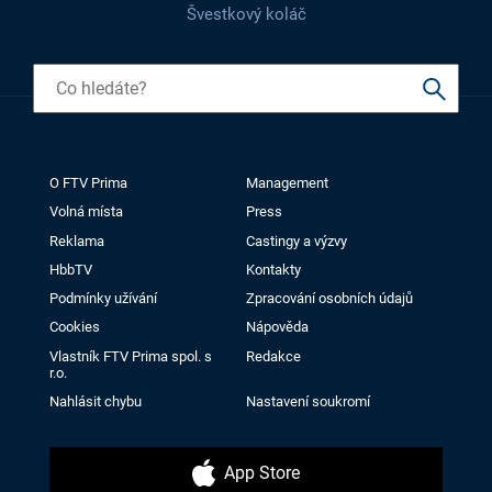
Švestkový koláč
O FTV Prima
Management
Volná místa
Press
Reklama
Castingy a výzvy
HbbTV
Kontakty
Podmínky užívání
Zpracování osobních údajů
Cookies
Nápověda
Vlastník FTV Prima spol. s
Redakce
r.o.
Nahlásit chybu
Nastavení soukromí
App Store