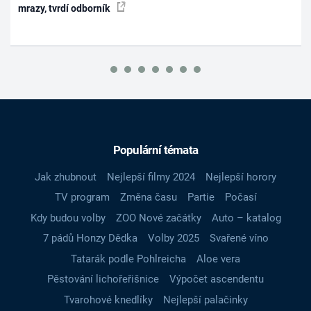
mrazy, tvrdí odborník
Populární témata
Jak zhubnout
Nejlepší filmy 2024
Nejlepší horory
TV program
Změna času
Partie
Počasí
Kdy budou volby
ZOO Nové začátky
Auto – katalog
7 pádů Honzy Dědka
Volby 2025
Svařené víno
Tatarák podle Pohlreicha
Aloe vera
Pěstování lichořeřišnice
Výpočet ascendentu
Tvarohové knedlíky
Nejlepší palačinky