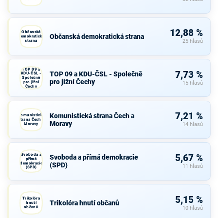
12,88 %
Občanská
Občanská demokratická strana
demokratická
strana
25 hlasů
TOP 09 a
7,73 %
TOP 09 a KDU-ČSL - Společně
KDU-ČSL -
Společně
pro jižní Čechy
pro jižní
15 hlasů
Čechy
7,21 %
Komunistická strana Čech a
Komunistická
strana Čech a
Moravy
Moravy
14 hlasů
Svoboda a
5,67 %
Svoboda a přímá demokracie
přímá
demokracie
(SPD)
11 hlasů
(SPD)
5,15 %
Trikolóra
Trikolóra hnutí občanů
hnutí
občanů
10 hlasů