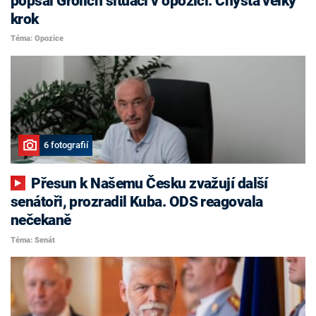
popsal Grolich situaci v opozici. Chystá velký
krok
Téma: Opozice
6 fotografií
Přesun k Našemu Česku zvažují další
senátoři, prozradil Kuba. ODS reagovala
nečekaně
Téma: Senát