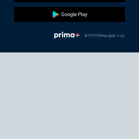
Google Play
© FTV Prima spol. s r.o.