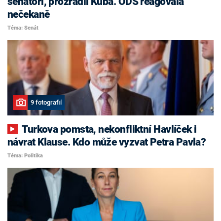
senátoři, prozradil Kuba. ODS reagovala
nečekaně
Téma: Senát
9 fotografií
Turkova pomsta, nekonfliktní Havlíček i
návrat Klause. Kdo může vyzvat Petra Pavla?
Téma: Politika