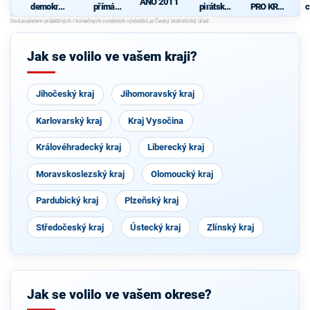
ANO 2011
demokrati
přímá
pirátská
PRO KRAJ
c
cká strana
demokraci
strana
-
+
e (SPD)
Osobnosti
STAROST
kraje,
OVÉ A
ČSSD a
Jak se volilo ve vašem kraji?
NEZÁVISL
Zelení
Í a
VÝCHODO
ČEŠI
Jihočeský kraj
Jihomoravský kraj
Karlovarský kraj
Kraj Vysočina
Královéhradecký kraj
Liberecký kraj
Moravskoslezský kraj
Olomoucký kraj
Pardubický kraj
Plzeňský kraj
Středočeský kraj
Ústecký kraj
Zlínský kraj
Jak se volilo ve vašem okrese?