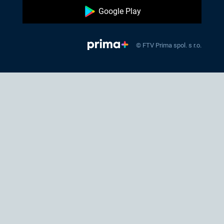
Google Play
© FTV Prima spol. s r.o.