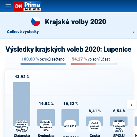
Krajské volby 2020
Celkové výsledky
Výsledky krajských voleb 2020: Lupenice
100,00
%
54,27
%
okrsků sečteno
volební účast
43,92 %
16,82 %
16,82 %
8,41 %
6,54 %
SPOLU
Občanská
PRO KRAJ
demokratická
Svoboda a
Česká
K
-
strana +
přímá
ANO 2011
pirátská
Osobnosti
s
STAROSTOVÉ
demokracie
strana
kraje,
A NEZÁVISLÍ a
(SPD)
ČSSD a
VÝCHODOČEŠI
Zelení
Občanská
Svoboda a
Česká
SPOLU
K