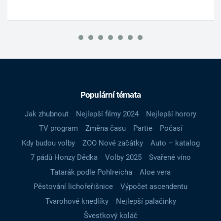
Populární témata
Jak zhubnout
Nejlepší filmy 2024
Nejlepší horory
TV program
Změna času
Partie
Počasí
Kdy budou volby
ZOO Nové začátky
Auto – katalog
7 pádů Honzy Dědka
Volby 2025
Svařené víno
Tatarák podle Pohlreicha
Aloe vera
Pěstování lichořeřišnice
Výpočet ascendentu
Tvarohové knedlíky
Nejlepší palačinky
Švestkový koláč