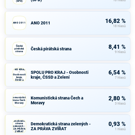
18 hlasů
(SPD)
16,82 %
ANO 2011
ANO 2011
18 hlasů
8,41 %
Česká
Česká pirátská strana
pirátská
strana
9 hlasů
SPOLU
PRO KRAJ
6,54 %
SPOLU PRO KRAJ - Osobnosti
-
Osobnosti
kraje, ČSSD a Zelení
kraje,
7 hlasů
ČSSD a
Zelení
2,80 %
Komunistická strana Čech a
Komunistická
strana Čech a
Moravy
Moravy
3 hlasů
Demokratická
0,93 %
Demokratická strana zelených -
strana
zelených -
ZA PRÁVA ZVÍŘAT
ZA PRÁVA
1 hlasů
ZVÍŘAT