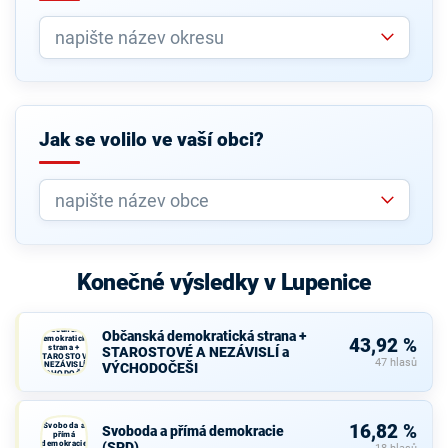
Jak se volilo ve vaší obci?
Konečné výsledky v Lupenice
Občanská
Občanská demokratická strana +
demokratická
43,92 %
strana +
STAROSTOVÉ A NEZÁVISLÍ a
STAROSTOVÉ
47 hlasů
A NEZÁVISLÍ a
VÝCHODOČEŠI
VÝCHODOČEŠI
Svoboda a
16,82 %
Svoboda a přímá demokracie
přímá
demokracie
(SPD)