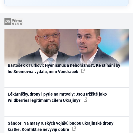
Bartošek k Turkovi: Hyenismus a nehoráznost. Ke stíhání by
ho Sněmovna vydala, míní Vondráček
Lékárničky, drony i pytle na mrtvoly: Jsou tržiště jako
Wildberries legitimním cílem Ukrajiny?
Šándor: Na masy ruských vojáků budou ukrajinské drony
krátké. Konflikt se nevyvíjí dobře