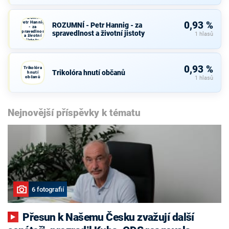
ROZUMNÍ -
Petr Hannig
0,93 %
ROZUMNÍ - Petr Hannig - za
- za
spravedlnost
spravedlnost a životní jistoty
1 hlasů
a životní
jistoty
0,93 %
Trikolóra
Trikolóra hnutí občanů
hnutí
občanů
1 hlasů
Nejnovější příspěvky k tématu
6 fotografií
Přesun k Našemu Česku zvažují další