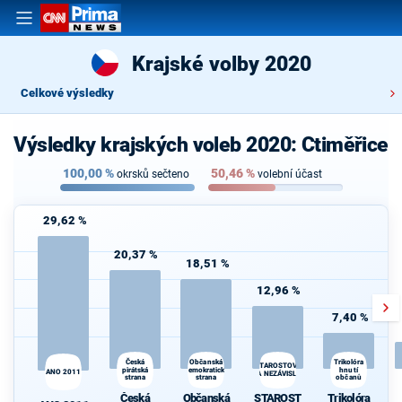
Krajské volby 2020
Celkové výsledky
Výsledky krajských voleb 2020: Ctiměřice
100,00
%
50,46
%
okrsků sečteno
volební účast
29,62 %
20,37 %
18,51 %
12,96 %
7,40 %
Česká
Občanská
Trikolóra
STAROSTOVÉ
pirátská
demokratická
hnutí
ANO 2011
A NEZÁVISLÍ
strana
strana
občanů
d
Česká
Občanská
STAROST
Trikolóra