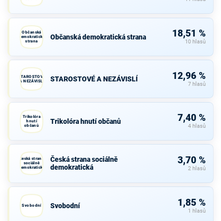
18,51 %
Občanská
Občanská demokratická strana
demokratická
strana
10 hlasů
12,96 %
STAROSTOVÉ
STAROSTOVÉ A NEZÁVISLÍ
A NEZÁVISLÍ
7 hlasů
7,40 %
Trikolóra
Trikolóra hnutí občanů
hnutí
občanů
4 hlasů
3,70 %
Česká strana sociálně
Česká strana
sociálně
demokratická
demokratická
2 hlasů
1,85 %
Svobodní
Svobodní
1 hlasů