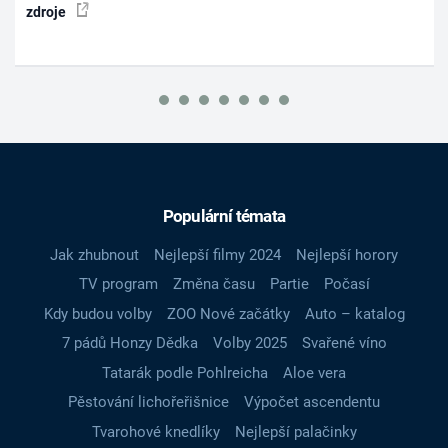
zdroje
Populární témata
Jak zhubnout
Nejlepší filmy 2024
Nejlepší horory
TV program
Změna času
Partie
Počasí
Kdy budou volby
ZOO Nové začátky
Auto – katalog
7 pádů Honzy Dědka
Volby 2025
Svařené víno
Tatarák podle Pohlreicha
Aloe vera
Pěstování lichořeřišnice
Výpočet ascendentu
Tvarohové knedlíky
Nejlepší palačinky