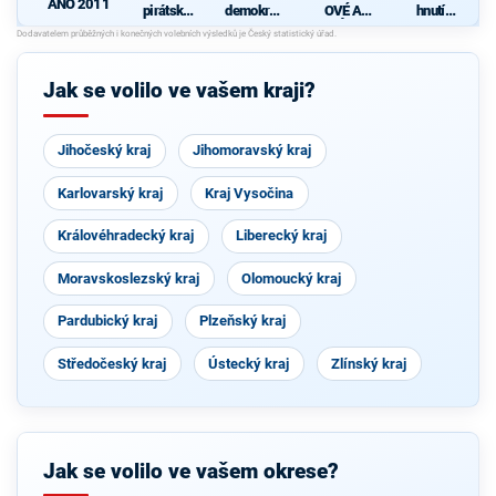
ANO 2011
pirátská
demokrati
OVÉ A
hnutí
strana
cká strana
NEZÁVISL
občanů
Í
d
Jak se volilo ve vašem kraji?
Jihočeský kraj
Jihomoravský kraj
Karlovarský kraj
Kraj Vysočina
Královéhradecký kraj
Liberecký kraj
Moravskoslezský kraj
Olomoucký kraj
Pardubický kraj
Plzeňský kraj
Středočeský kraj
Ústecký kraj
Zlínský kraj
Jak se volilo ve vašem okrese?