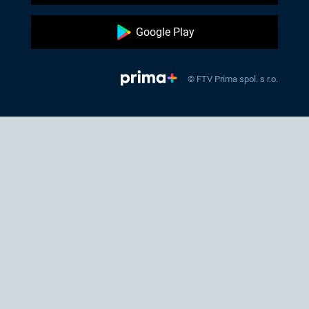
Google Play
© FTV Prima spol. s r.o.