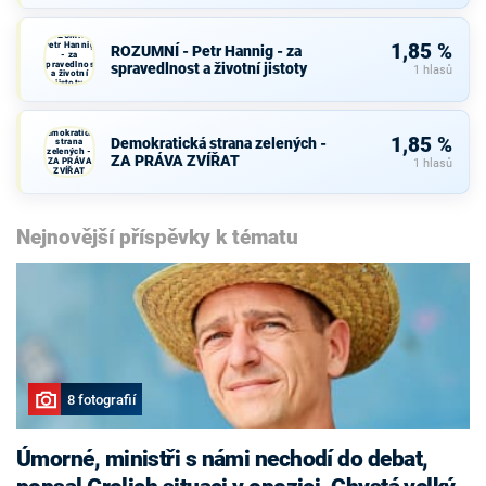
ROZUMNÍ -
Petr Hannig
1,85 %
ROZUMNÍ - Petr Hannig - za
- za
spravedlnost
spravedlnost a životní jistoty
1 hlasů
a životní
jistoty
Demokratická
1,85 %
Demokratická strana zelených -
strana
zelených -
ZA PRÁVA ZVÍŘAT
ZA PRÁVA
1 hlasů
ZVÍŘAT
Nejnovější příspěvky k tématu
8 fotografií
Úmorné, ministři s námi nechodí do debat,