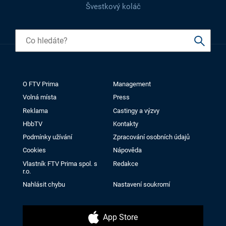
Švestkový koláč
O FTV Prima
Management
Volná místa
Press
Reklama
Castingy a výzvy
HbbTV
Kontakty
Podmínky užívání
Zpracování osobních údajů
Cookies
Nápověda
Vlastník FTV Prima spol. s
Redakce
r.o.
Nahlásit chybu
Nastavení soukromí
App Store