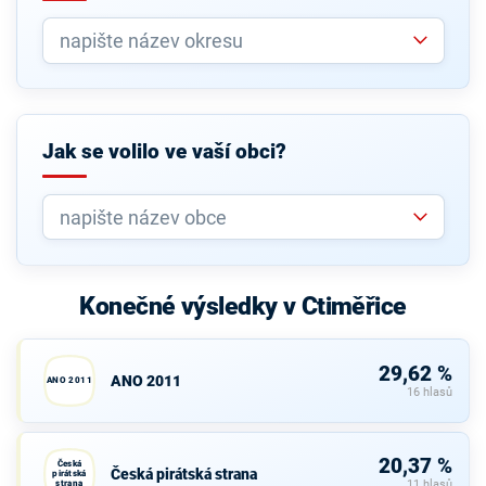
Jak se volilo ve vaší obci?
Konečné výsledky v Ctiměřice
29,62 %
ANO 2011
ANO 2011
16 hlasů
20,37 %
Česká
Česká pirátská strana
pirátská
strana
11 hlasů