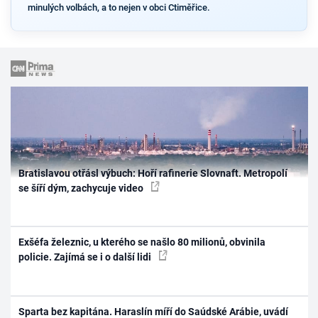
minulých volbách, a to nejen v obci Ctiměřice.
Bratislavou otřásl výbuch: Hoří rafinerie Slovnaft. Metropolí
se šíří dým, zachycuje video
Exšéfa železnic, u kterého se našlo 80 milionů, obvinila
policie. Zajímá se i o další lidi
Sparta bez kapitána. Haraslín míří do Saúdské Arábie, uvádí