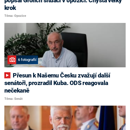
popsal Grolich situaci v opozici. Chystá velký
krok
Téma: Opozice
6 fotografií
Přesun k Našemu Česku zvažují další
senátoři, prozradil Kuba. ODS reagovala
nečekaně
Téma: Senát