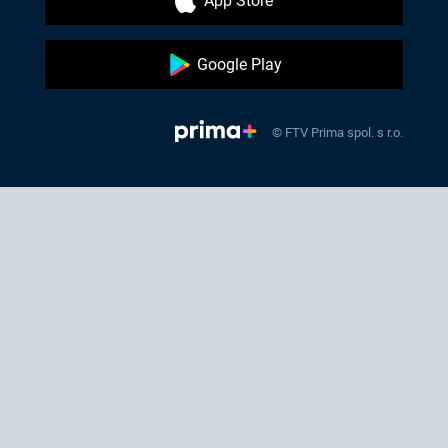
App Store
Google Play
© FTV Prima spol. s r.o.