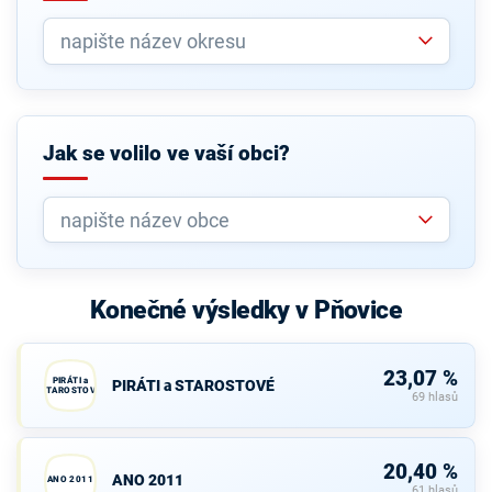
Jak se volilo ve vaší obci?
Konečné výsledky v Pňovice
23,07 %
PIRÁTI a
PIRÁTI a STAROSTOVÉ
STAROSTOVÉ
69 hlasů
20,40 %
ANO 2011
ANO 2011
61 hlasů