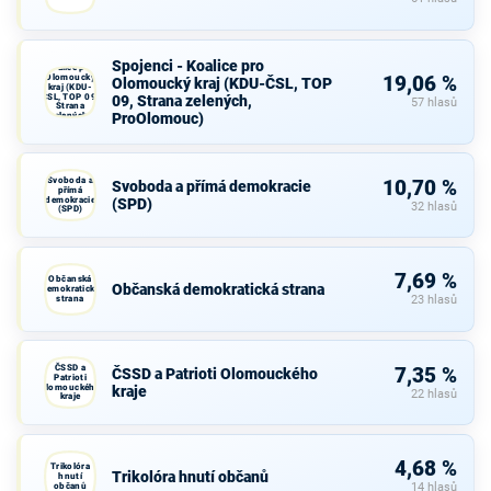
Spojenci -
Spojenci - Koalice pro
Koalice pro
Olomoucký
19,06 %
Olomoucký kraj (KDU-ČSL, TOP
kraj (KDU-
ČSL, TOP 09,
09, Strana zelených,
57 hlasů
Strana
ProOlomouc)
zelených,
ProOlomouc)
Svoboda a
10,70 %
Svoboda a přímá demokracie
přímá
demokracie
(SPD)
32 hlasů
(SPD)
7,69 %
Občanská
Občanská demokratická strana
demokratická
strana
23 hlasů
ČSSD a
7,35 %
ČSSD a Patrioti Olomouckého
Patrioti
Olomouckého
kraje
22 hlasů
kraje
4,68 %
Trikolóra
Trikolóra hnutí občanů
hnutí
občanů
14 hlasů