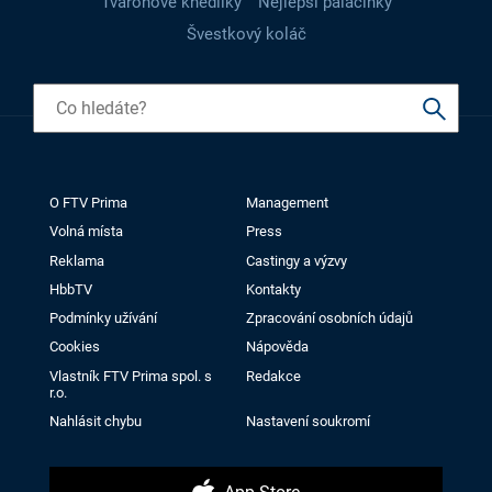
Tvarohové knedlíky
Nejlepší palačinky
Švestkový koláč
O FTV Prima
Management
Volná místa
Press
Reklama
Castingy a výzvy
HbbTV
Kontakty
Podmínky užívání
Zpracování osobních údajů
Cookies
Nápověda
Vlastník FTV Prima spol. s
Redakce
r.o.
Nahlásit chybu
Nastavení soukromí