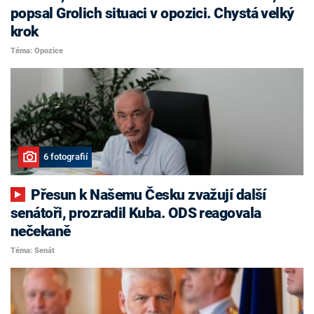
popsal Grolich situaci v opozici. Chystá velký
krok
Téma: Opozice
6 fotografií
Přesun k Našemu Česku zvažují další
senátoři, prozradil Kuba. ODS reagovala
nečekaně
Téma: Senát