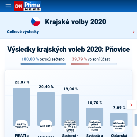
Krajské volby 2020
Celkové výsledky
Výsledky krajských voleb 2020: Pňovice
100,00
%
39,79
%
okrsků sečteno
volební účast
23,07 %
20,40 %
19,06 %
10,70 %
7,69 %
Spojenci -
Koalice pro
Olomoucký
Svoboda a
Občanská
PIRÁTI a
kraj (KDU-
přímá
ANO 2011
demokratická
STAROSTOVÉ
ČSL, TOP 09,
demokracie
O
strana
Strana
(SPD)
zelených,
PIRÁTI a
Spojenci -
Svoboda a
Občanská
ProOlomouc)