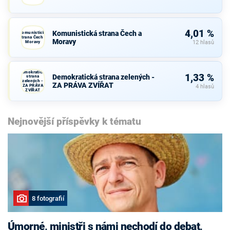
4,01 %
Komunistická strana Čech a
Komunistická
strana Čech a
Moravy
Moravy
12 hlasů
Demokratická
1,33 %
Demokratická strana zelených -
strana
zelených -
ZA PRÁVA ZVÍŘAT
ZA PRÁVA
4 hlasů
ZVÍŘAT
Nejnovější příspěvky k tématu
8 fotografií
Úmorné, ministři s námi nechodí do debat,