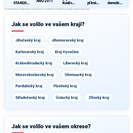
ANO 2011
STAROST
Koalice
přímá
demokrati
OVÉ
pro
demokraci
cká strana
Olomouck
e (SPD)
ý kraj
(KDU-
Jak se volilo ve vašem kraji?
ČSL, TOP
09, Strana
zelených,
ProOlomo
Jihočeský kraj
Jihomoravský kraj
uc)
Karlovarský kraj
Kraj Vysočina
Královéhradecký kraj
Liberecký kraj
Moravskoslezský kraj
Olomoucký kraj
Pardubický kraj
Plzeňský kraj
Středočeský kraj
Ústecký kraj
Zlínský kraj
Jak se volilo ve vašem okrese?