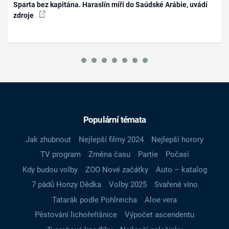
Sparta bez kapitána. Haraslín míří do Saúdské Arábie, uvádí
zdroje
Populární témata
Jak zhubnout
Nejlepší filmy 2024
Nejlepší horory
TV program
Změna času
Partie
Počasí
Kdy budou volby
ZOO Nové začátky
Auto – katalog
7 pádů Honzy Dědka
Volby 2025
Svařené víno
Tatarák podle Pohlreicha
Aloe vera
Pěstování lichořeřišnice
Výpočet ascendentu