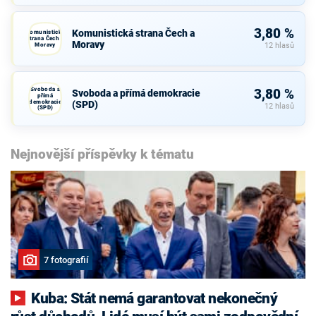
3,80 %
Komunistická strana Čech a
Komunistická
strana Čech a
Moravy
Moravy
12 hlasů
Svoboda a
3,80 %
Svoboda a přímá demokracie
přímá
demokracie
(SPD)
12 hlasů
(SPD)
Nejnovější příspěvky k tématu
7 fotografií
Kuba: Stát nemá garantovat nekonečný