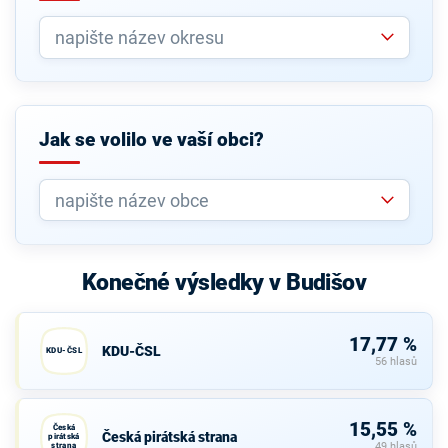
Jak se volilo ve vaší obci?
Konečné výsledky v Budišov
17,77 %
KDU-ČSL
KDU-ČSL
56 hlasů
15,55 %
Česká
Česká pirátská strana
pirátská
strana
49 hlasů