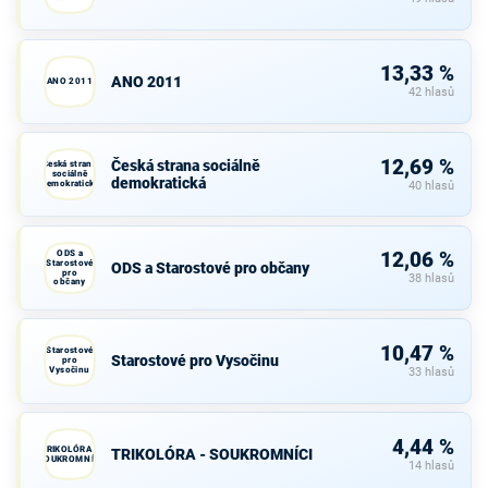
13,33 %
ANO 2011
ANO 2011
42 hlasů
12,69 %
Česká strana sociálně
Česká strana
sociálně
demokratická
demokratická
40 hlasů
ODS a
12,06 %
Starostové
ODS a Starostové pro občany
pro
38 hlasů
občany
10,47 %
Starostové
Starostové pro Vysočinu
pro
Vysočinu
33 hlasů
4,44 %
TRIKOLÓRA -
TRIKOLÓRA - SOUKROMNÍCI
SOUKROMNÍCI
14 hlasů