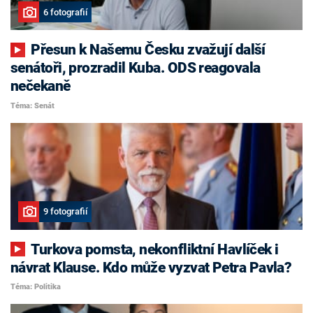
6 fotografií
Přesun k Našemu Česku zvažují další
senátoři, prozradil Kuba. ODS reagovala
nečekaně
Téma: Senát
9 fotografií
Turkova pomsta, nekonfliktní Havlíček i
návrat Klause. Kdo může vyzvat Petra Pavla?
Téma: Politika