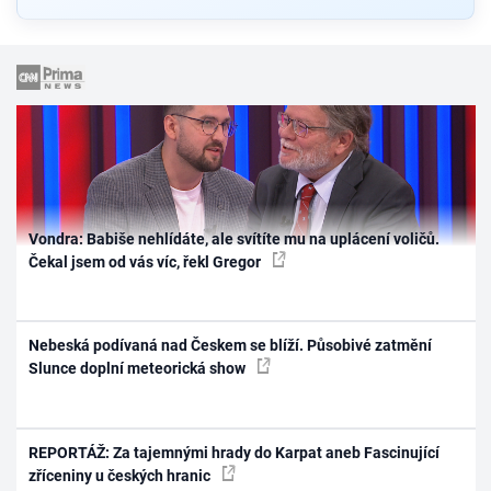
Vondra: Babiše nehlídáte, ale svítíte mu na uplácení voličů.
Čekal jsem od vás víc, řekl Gregor
Nebeská podívaná nad Českem se blíží. Působivé zatmění
Slunce doplní meteorická show
REPORTÁŽ: Za tajemnými hrady do Karpat aneb Fascinující
zříceniny u českých hranic