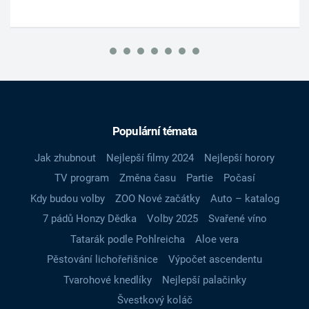
Populární témata
Jak zhubnout
Nejlepší filmy 2024
Nejlepší horory
TV program
Změna času
Partie
Počasí
Kdy budou volby
ZOO Nové začátky
Auto – katalog
7 pádů Honzy Dědka
Volby 2025
Svařené víno
Tatarák podle Pohlreicha
Aloe vera
Pěstování lichořeřišnice
Výpočet ascendentu
Tvarohové knedlíky
Nejlepší palačinky
Švestkový koláč