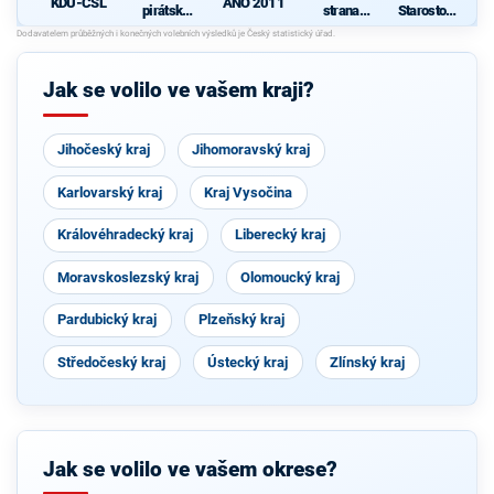
KDU-ČSL
ANO 2011
pirátská
strana
Starostové
strana
sociálně
pro občany
demokrati
cká
Jak se volilo ve vašem kraji?
Jihočeský kraj
Jihomoravský kraj
Karlovarský kraj
Kraj Vysočina
Královéhradecký kraj
Liberecký kraj
Moravskoslezský kraj
Olomoucký kraj
Pardubický kraj
Plzeňský kraj
Středočeský kraj
Ústecký kraj
Zlínský kraj
Jak se volilo ve vašem okrese?