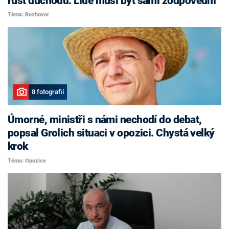
růst důchodů. Lidé musí být sami zodpovědní
Téma: Rozhovor
8 fotografií
Úmorné, ministři s námi nechodí do debat,
popsal Grolich situaci v opozici. Chystá velký
krok
Téma: Opozice