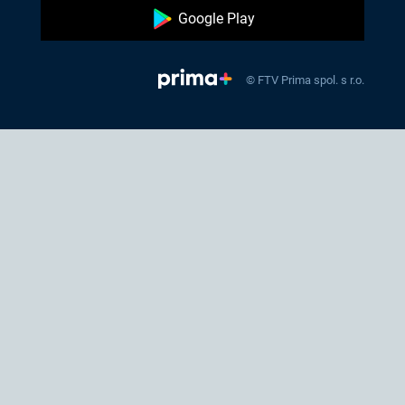
Google Play
© FTV Prima spol. s r.o.