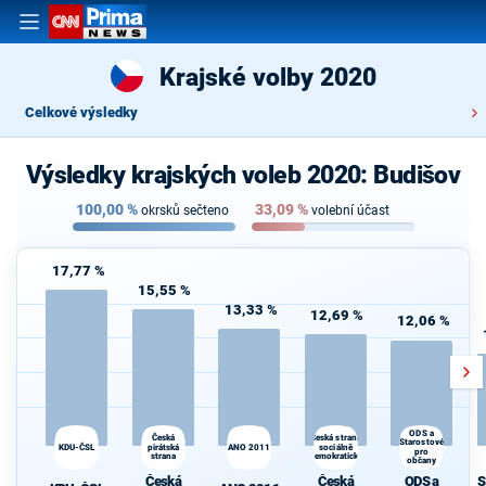
Krajské volby 2020
Celkové výsledky
Výsledky krajských voleb 2020: Budišov
100,00
%
33,09
%
okrsků sečteno
volební účast
17,77 %
15,55 %
13,33 %
12,69 %
12,06 %
ODS a
Česká
Česká strana
Starostové
KDU-ČSL
pirátská
ANO 2011
sociálně
pro
strana
demokratická
občany
Česká
Česká
ODS a
S