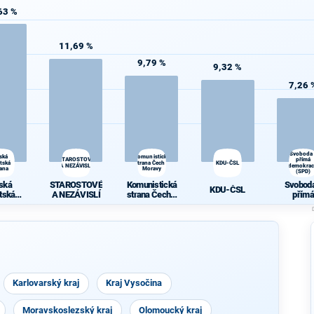
63 %
11,69 %
9,79 %
9,32 %
7,26 
Svoboda
ská
Komunistická
STAROSTOVÉ
přímá
átská
strana Čech a
KDU-ČSL
A NEZÁVISLÍ
demokrac
rana
Moravy
(SPD)
ská
STAROSTOVÉ
Komunistická
Svoboda
KDU-ČSL
átská
A NEZÁVISLÍ
strana Čech a
přímá
rana
Moravy
demokra
(SPD)
Karlovarský kraj
Kraj Vysočina
Moravskoslezský kraj
Olomoucký kraj