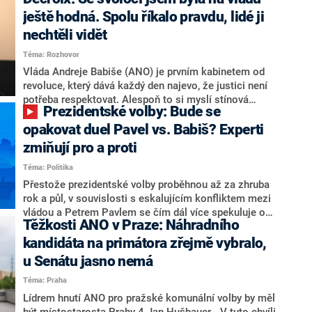
hlava státu Petr Pavel. Daleko za ním pak bookmakeři
zmiňují dva výrazné politiky ANO, tedy premiéra
ještě hodná. Spolu říkalo pravdu, lidé ji
Andreje Babiše a ministra průmyslu Karla Havlíčka.
nechtěli vidět
Oblíbeným tipem samotných sázkařů je poslanec za
Téma: Rozhovor
Motoristy Filip Turek. Politolog Jan Kubáček nicméně
o případné kandidatuře kohokoliv ze zmíněné trojice
Vláda Andreje Babiše (ANO) je prvním kabinetem od
značně pochybuje. Podle něj současná koalice dosud
revoluce, který dává každý den najevo, že justici není
nemá osobu, která by Pavlovi mohla konkurovat.
potřeba respektovat. Alespoň to si myslí stínová
Prezidentské volby: Bude se
ministryně spravedlnosti ODS Eva Decroix. V
rozhovoru pro CNN Prima NEWS si nebrala servítky
opakovat duel Pavel vs. Babiš? Experti
ohledně politického výkonu svého nástupce Jeronýma
zmiňují pro a proti
Tejce (za ANO) či vládní zmocněnkyně pro lidská
Téma: Politika
práva Taťány Malé (ANO). Označením „svoloč“ na
adresu vlády prý byla ještě hodná. Decroix se také
Přestože prezidentské volby proběhnou až za zhruba
vrátila k volební porážce koalice Spolu či promluvila o
rok a půl, v souvislosti s eskalujícím konfliktem mezi
hnutí Naše Česko Martina Kuby.
vládou a Petrem Pavlem se čím dál více spekuluje o
Těžkosti ANO v Praze: Náhradního
tom, koho by do bitvy o Hrad mohla vyslat současná
koalice. Někteří političtí komentátoři znovu vytahují
kandidáta na primátora zřejmě vybralo,
jméno premiéra Andreje Babiše (ANO). Jak moc je
u Senátu jasno nemá
pravděpodobné, že se v prezidentských volbách 2028
Téma: Praha
bude znovu opakovat souboj z roku 2023?
Lídrem hnutí ANO pro pražské komunální volby by měl
být místostarosta Prahy 4 Jan Hušbauer. „V tuto chvíli