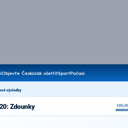
í
Objevte Česko
Jak ušetřit
Sport
Počasí
ové výsledky
020: Zdounky
100,0