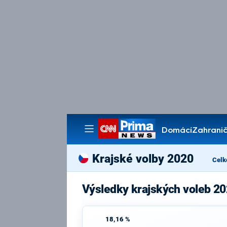
Domácí
Zahranič
Pořady
Krajské volby 2020
Celk
Výsledky krajských voleb 2
18,16 %