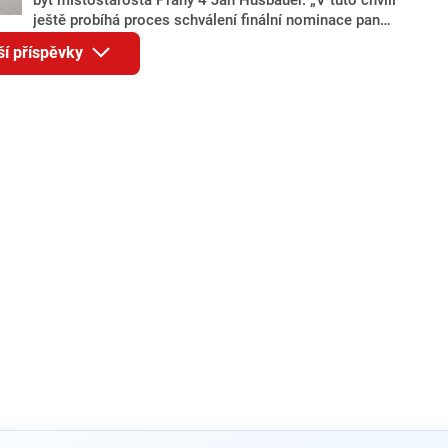
ještě probíhá proces schválení finální nominace pana
Jana Hušbauera Výborem hnutí ANO,“ uvedl pro
ší příspěvky
redakci místopředseda pražského ANO Martin
Benkovič. O Hušbauerovi se spekulovalo jako o
náhradníkovi v čele pražské kandidátky poté, co
rezignoval po sérii nejasností v majetkových
přiznáních a pořizování bytů Ondřej Prokop. Zároveň
ale stále není jasné, kdo bude za ANO kandidovat ve
dvou ze tří pražských obvodů do horní komory
parlamentu. ANO má v Praze dlouhodobě horší
výsledky než ve zbytku republiky.