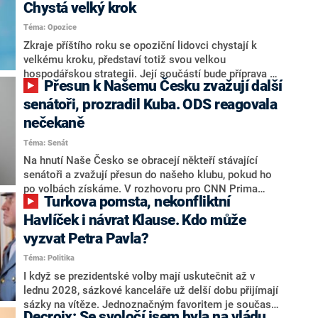
Chystá velký krok
Téma: Opozice
Zkraje příštího roku se opoziční lidovci chystají k
velkému kroku, představí totiž svou velkou
hospodářskou strategii. Její součástí bude příprava na
Přesun k Našemu Česku zvažují další
stárnutí populace, řekl ve středu na setkání s novináři
nový předseda lidovců Jan Grolich. Ten zároveň v
senátoři, prozradil Kuba. ODS reagovala
senátních volbách kandiduje ve Vyškově. Popsal i
nečekaně
aktivitu opozice, o níž vládní strany nebo političtí
Téma: Senát
komentátoři mluví jako o slabé a v defenzivě. „Je to
úmorná práce upozorňovat na chyby vlády. Ministři s
Na hnutí Naše Česko se obracejí někteří stávající
námi navíc nechodí do debat. Chceme ale ukazovat
senátoři a zvažují přesun do našeho klubu, pokud ho
svoje témata,“ odpověděl Grolich na dotaz CNN Prima
po volbách získáme. V rozhovoru pro CNN Prima
Turkova pomsta, nekonfliktní
NEWS.
NEWS to řekl zakladatel hnutí a jihočeský hejtman
Martin Kuba. Konkrétní nebyl, ale získat by takto mohl
Havlíček i návrat Klause. Kdo může
například senátora Zdeňka Hrabu, který je dnes
vyzvat Petra Pavla?
součástí klubu ODS a TOP 09. Hraba to na dotaz
Téma: Politika
redakce nevyloučil. Předseda klubu senátorů ODS
Zdeněk Nytra redakci řekl, že počítá s odchodem
I když se prezidentské volby mají uskutečnit až v
některých senátorů z klubu a že Naše Česko není
lednu 2028, sázkové kanceláře už delší dobu přijímají
nepřítel, ale soupeř.
sázky na vítěze. Jednoznačným favoritem je současná
Decroix: Se svoločí jsem byla na vládu