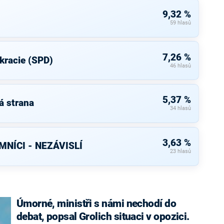
9,32 %
59 hlasů
7,26 %
kracie (SPD)
46 hlasů
5,37 %
á strana
34 hlasů
3,63 %
NÍCI - NEZÁVISLÍ
23 hlasů
Úmorné, ministři s námi nechodí do
debat, popsal Grolich situaci v opozici.