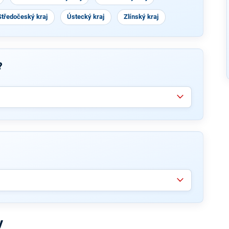
Středočeský kraj
Ústecký kraj
Zlínský kraj
?
y