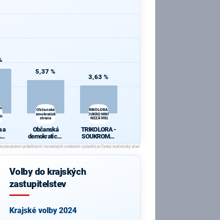
%
5,37 %
3,63 %
 a
Občanská
TRIKOLORA -
demokratická
SOUKROMNÍCI
ie
strana
- NEZÁVISLÍ
 a
Občanská
TRIKOLORA -
demokratická
SOUKROMNÍ
cie
strana
CI -
NEZÁVISLÍ
Volby do krajských
zastupitelstev
Krajské volby 2024