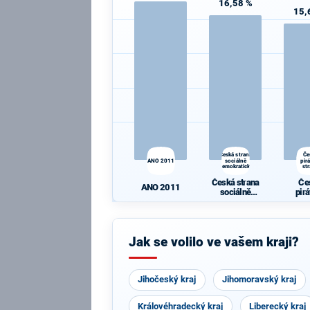
16,58 %
15,
Česká strana
Če
ANO 2011
sociálně
pir
demokratická
st
Česká strana
Če
ANO 2011
sociálně
pir
demokratická
st
Jak se volilo ve vašem kraji?
Jihočeský kraj
Jihomoravský kraj
Královéhradecký kraj
Liberecký kraj