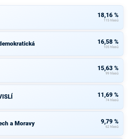
18,16 %
115 hlasů
16,58 %
 demokratická
105 hlasů
15,63 %
99 hlasů
11,69 %
ISLÍ
74 hlasů
9,79 %
ech a Moravy
62 hlasů