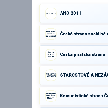
ANO 2011
ANO 2011
Česká strana
Česká strana sociálně
sociálně
demokratická
Česká
Česká pirátská strana
pirátská
strana
STAROSTOVÉ A NEZÁV
STAROSTOVÉ
A NEZÁVISLÍ
Komunistická
Komunistická strana Č
strana Čech a
Moravy