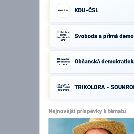
KDU-ČSL
KDU-ČSL
Svoboda a
Svoboda a přímá demo
přímá
demokracie
(SPD)
Občanská
Občanská demokratick
demokratická
strana
TRIKOLORA -
TRIKOLORA - SOUKROM
SOUKROMNÍCI
- NEZÁVISLÍ
Nejnovější příspěvky k tématu