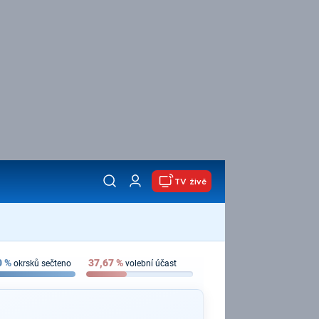
TV živě
0
%
37,67
%
okrsků sečteno
volební účast