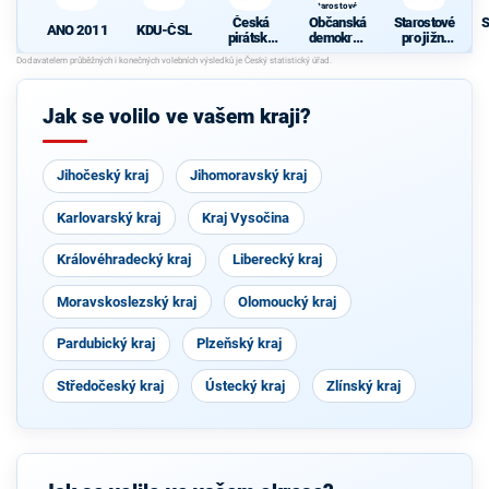
Starostové a
osobnosti
Česká
Občanská
Starostové
S
pro Moravu
ANO 2011
KDU-ČSL
pirátská
demokrati
pro jižní
strana
cká strana
Moravu
d
s podporou
Svobodný
ch a hnutí
Jak se volilo ve vašem kraji?
Starostové
a
osobnosti
pro
Jihočeský kraj
Jihomoravský kraj
Moravu
Karlovarský kraj
Kraj Vysočina
Královéhradecký kraj
Liberecký kraj
Moravskoslezský kraj
Olomoucký kraj
Pardubický kraj
Plzeňský kraj
Středočeský kraj
Ústecký kraj
Zlínský kraj