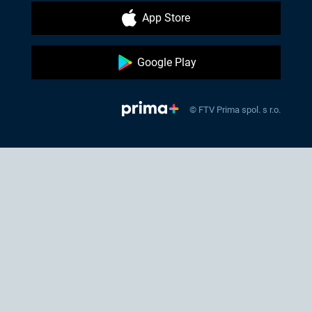
App Store
Google Play
© FTV Prima spol. s r.o.