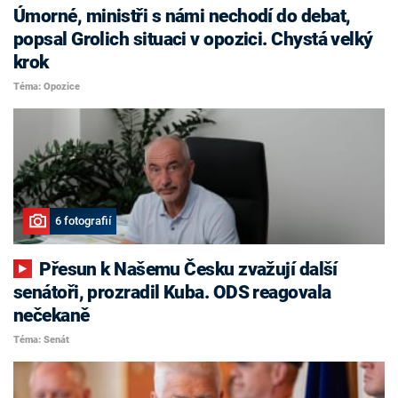
Úmorné, ministři s námi nechodí do debat,
popsal Grolich situaci v opozici. Chystá velký
krok
Téma: Opozice
6 fotografií
Přesun k Našemu Česku zvažují další
senátoři, prozradil Kuba. ODS reagovala
nečekaně
Téma: Senát