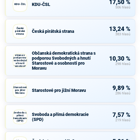
17,50 %
KDU-ČSL
KDU-ČSL
506 hlasů
13,24 %
Česká
Česká pirátská strana
pirátská
strana
383 hlasů
Občanská
Občanská demokratická strana s
demokratická
strana s
10,30 %
podporou Svobodných a hnutí
podporou
Svobodných
Starostové a osobnosti pro
a hnutí
298 hlasů
Starostové a
Moravu
osobnosti
pro Moravu
9,89 %
Starostové
Starostové pro jižní Moravu
pro jižní
Moravu
286 hlasů
Svoboda a
7,57 %
Svoboda a přímá demokracie
přímá
demokracie
(SPD)
219 hlasů
(SPD)