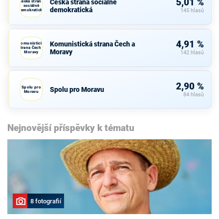
5,01 %
Česká strana sociálně
Česká strana
sociálně
demokratická
demokratická
145 hlasů
4,91 %
Komunistická strana Čech a
Komunistická
strana Čech a
Moravy
Moravy
142 hlasů
2,90 %
Spolu pro
Spolu pro Moravu
Moravu
84 hlasů
Nejnovější příspěvky k tématu
8 fotografií