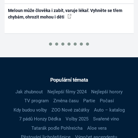
Meloun může člověka i zabít, varuje lékař. Vyhněte se třem
chybám, ohrozit mohou i děti
Populární témata
Jak zhubnout
Nejlepší filmy 2024
Nejlepší horory
TV program
Změna času
Partie
Počasí
Kdy budou volby
ZOO Nové začátky
Auto – katalog
7 pádů Honzy Dědka
Volby 2025
Svařené víno
Tatarák podle Pohlreicha
Aloe vera
Pěstování lichořeřišnice
Výpočet ascendentu