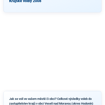
Krajské volby 2008
Jak se volí ve vašem městě či obci? Celkové výsledky voleb do
zastupitelstev krajů v obci Veselí nad Moravou (okres Hodonín)