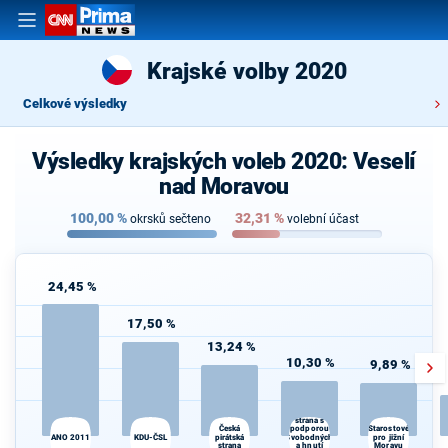
Krajské volby 2020
Celkové výsledky
Výsledky krajských voleb 2020: Veselí
nad Moravou
100,00
%
32,31
%
okrsků sečteno
volební účast
24,45 %
17,50 %
13,24 %
10,30 %
9,89 %
Občanská
demokratická
strana s
podporou
Česká
Starostové
ANO 2011
KDU-ČSL
pirátská
Svobodných
pro jižní
strana
a hnutí
Moravu