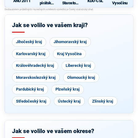
ANO 2011
KDU-ČSL
pirátská
Starostové
Vysočinu
strana
pro občany
d
Jak se volilo ve vašem kraji?
Jihočeský kraj
Jihomoravský kraj
Karlovarský kraj
Kraj Vysočina
Královéhradecký kraj
Liberecký kraj
Moravskoslezský kraj
Olomoucký kraj
Pardubický kraj
Plzeňský kraj
Středočeský kraj
Ústecký kraj
Zlínský kraj
Jak se volilo ve vašem okrese?