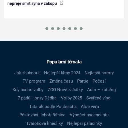
nepřeje smrt syna v zákopu
Populární témata
Jak zhubnout
Nejlepší filmy 2024
Nejlepší horory
TV program
Změna času
Partie
Počasí
Kdy budou volby
ZOO Nové začátky
Auto – katalog
7 pádů Honzy Dědka
Volby 2025
Svařené víno
Tatarák podle Pohlreicha
Aloe vera
Pěstování lichořeřišnice
Výpočet ascendentu
Tvarohové knedlíky
Nejlepší palačinky