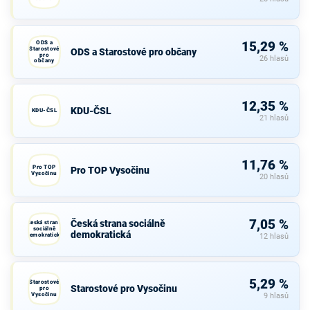
ODS a
15,29 %
Starostové
ODS a Starostové pro občany
pro
26 hlasů
občany
12,35 %
KDU-ČSL
KDU-ČSL
21 hlasů
11,76 %
Pro TOP
Pro TOP Vysočinu
Vysočinu
20 hlasů
7,05 %
Česká strana sociálně
Česká strana
sociálně
demokratická
demokratická
12 hlasů
5,29 %
Starostové
Starostové pro Vysočinu
pro
Vysočinu
9 hlasů