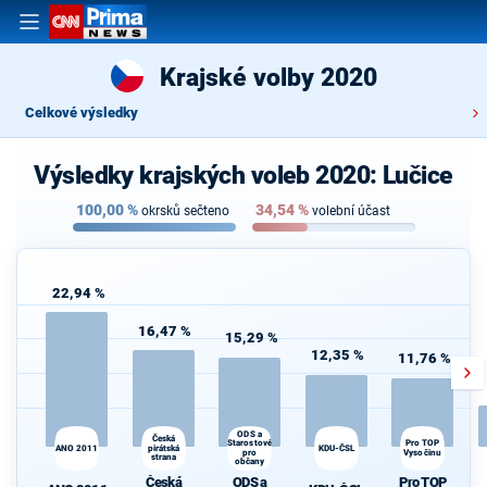
Krajské volby 2020
Celkové výsledky
Výsledky krajských voleb 2020: Lučice
100,00
%
34,54
%
okrsků sečteno
volební účast
22,94 %
16,47 %
15,29 %
12,35 %
11,76 %
ODS a
Česká
Starostové
Pro TOP
ANO 2011
pirátská
KDU-ČSL
pro
Vysočinu
strana
d
občany
Česká
ODS a
Pro TOP