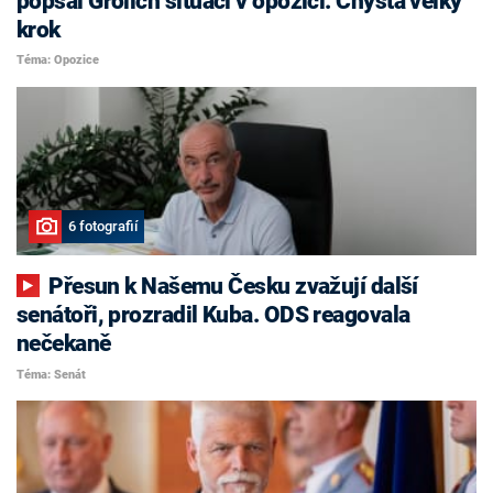
popsal Grolich situaci v opozici. Chystá velký
krok
Téma: Opozice
6 fotografií
Přesun k Našemu Česku zvažují další
senátoři, prozradil Kuba. ODS reagovala
nečekaně
Téma: Senát