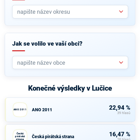
Jak se volilo ve vaší obci?
Konečné výsledky v Lučice
22,94 %
ANO 2011
ANO 2011
39 hlasů
16,47 %
Česká
Česká pirátská strana
pirátská
strana
28 hlasů