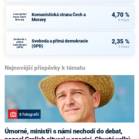
4,70 %
Komunistická strana Čech a
Komunistická
strana Čech a
Moravy
Moravy
8 hlasů
Svoboda a
2,35 %
Svoboda a přímá demokracie
přímá
demokracie
(SPD)
4 hlasů
(SPD)
Nejnovější příspěvky k tématu
8 fotografií
Úmorné, ministři s námi nechodí do debat,