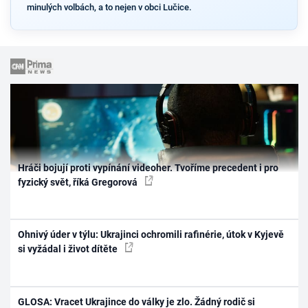
minulých volbách, a to nejen v obci Lučice.
Hráči bojují proti vypínání videoher. Tvoříme precedent i pro
fyzický svět, říká Gregorová
Ohnivý úder v týlu: Ukrajinci ochromili rafinérie, útok v Kyjevě
si vyžádal i život dítěte
GLOSA: Vracet Ukrajince do války je zlo. Žádný rodič si