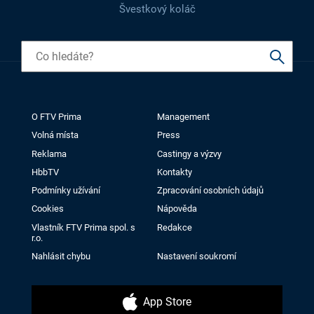
Švestkový koláč
O FTV Prima
Management
Volná místa
Press
Reklama
Castingy a výzvy
HbbTV
Kontakty
Podmínky užívání
Zpracování osobních údajů
Cookies
Nápověda
Vlastník FTV Prima spol. s
Redakce
r.o.
Nahlásit chybu
Nastavení soukromí
App Store