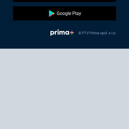
Google Play
© FTV Prima spol. s r.o.