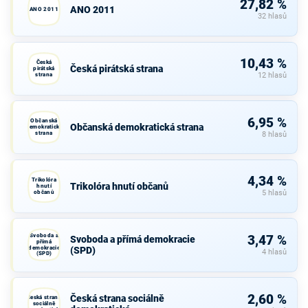
27,82 %
ANO 2011
ANO 2011
32 hlasů
10,43 %
Česká
Česká pirátská strana
pirátská
strana
12 hlasů
6,95 %
Občanská
Občanská demokratická strana
demokratická
strana
8 hlasů
4,34 %
Trikolóra
Trikolóra hnutí občanů
hnutí
občanů
5 hlasů
Svoboda a
3,47 %
Svoboda a přímá demokracie
přímá
demokracie
(SPD)
4 hlasů
(SPD)
2,60 %
Česká strana sociálně
Česká strana
sociálně