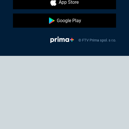
App Store
Google Play
© FTV Prima spol. s r.o.