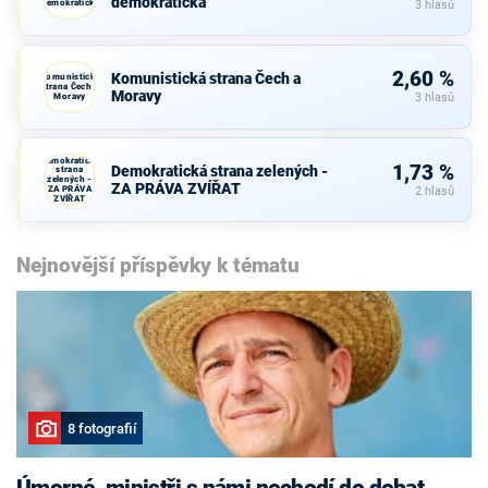
demokratická
demokratická
3 hlasů
2,60 %
Komunistická strana Čech a
Komunistická
strana Čech a
Moravy
Moravy
3 hlasů
Demokratická
1,73 %
Demokratická strana zelených -
strana
zelených -
ZA PRÁVA ZVÍŘAT
ZA PRÁVA
2 hlasů
ZVÍŘAT
Nejnovější příspěvky k tématu
8 fotografií
Úmorné, ministři s námi nechodí do debat,