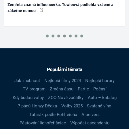
Zemřela známá influencerka. Towleová podlehla vzácné a
zákeřné nemoci
Populární témata
Jak zhubnout
Nejlepší filmy 2024
Nejlepší horory
TV program
Změna času
Partie
Počasí
Kdy budou volby
ZOO Nové začátky
Auto – katalog
7 pádů Honzy Dědka
Volby 2025
Svařené víno
Tatarák podle Pohlreicha
Aloe vera
Pěstování lichořeřišnice
Výpočet ascendentu