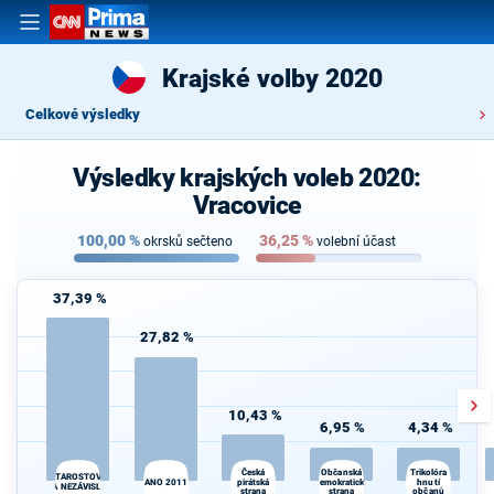
Krajské volby 2020
Celkové výsledky
Výsledky krajských voleb 2020:
Vracovice
100,00
%
36,25
%
okrsků sečteno
volební účast
37,39 %
27,82 %
10,43 %
6,95 %
4,34 %
Občanská
Česká
Trikolóra
STAROSTOVÉ
ANO 2011
pirátská
demokratická
hnutí
A NEZÁVISLÍ
strana
strana
občanů