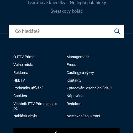
Tvarohové knedlíky
Nejlepší palačinky
Švestkový koláč
O FTV Prima
Management
Volná místa
Press
Reklama
Castingy a výzvy
HbbTV
Kontakty
Podmínky užívání
Zpracování osobních údajů
Cookies
Nápověda
Vlastník FTV Prima spol. s
Redakce
r.o.
Nahlásit chybu
Nastavení soukromí