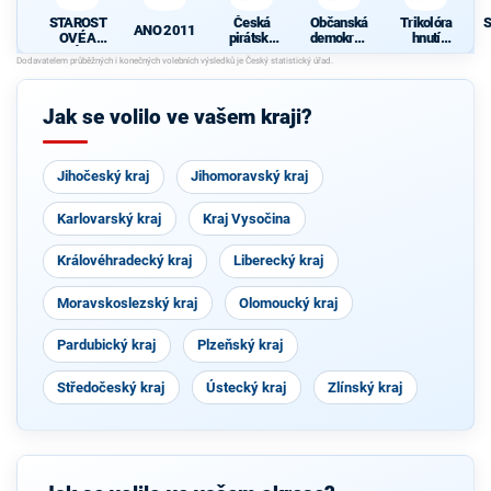
STAROST
Česká
Občanská
Trikolóra
S
ANO 2011
OVÉ A
pirátská
demokrati
hnutí
NEZÁVISL
strana
cká strana
občanů
d
Í
Jak se volilo ve vašem kraji?
Jihočeský kraj
Jihomoravský kraj
Karlovarský kraj
Kraj Vysočina
Královéhradecký kraj
Liberecký kraj
Moravskoslezský kraj
Olomoucký kraj
Pardubický kraj
Plzeňský kraj
Středočeský kraj
Ústecký kraj
Zlínský kraj