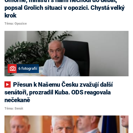
popsal Grolich situaci v opozici. Chystá velký
krok
Téma: Opozice
6 fotografií
Přesun k Našemu Česku zvažují další
senátoři, prozradil Kuba. ODS reagovala
nečekaně
Téma: Senát