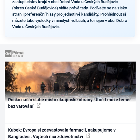
zastupitelstev krajů v obci Dobrá Voda u Českých Budějovic
(okres České Budějovice) vidíte právě tady. Podívejte se na zisky
stran i preferenční hlasy pro jednotlivé kandidáty. Prohlédnout si
můžete také výsledky v minulých volbách, a to nejen v obci Dobrá
Voda u Českých Budějovic.
Rusko našlo slabé místo ukrajinské obrany. Útočit může téměř
bez varování
Kubek: Evropa si zdevastovala farmacii, nakupujeme v
Bangladéši. Vojtěch ničí zdravotnictví