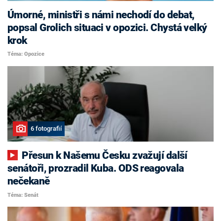
Úmorné, ministři s námi nechodí do debat,
popsal Grolich situaci v opozici. Chystá velký
krok
Téma: Opozice
6 fotografií
Přesun k Našemu Česku zvažují další
senátoři, prozradil Kuba. ODS reagovala
nečekaně
Téma: Senát