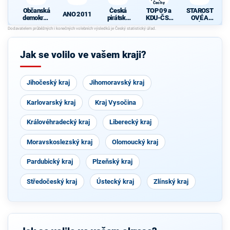
Čechy
Občanská
Česká
TOP 09 a
STAROST
ANO 2011
demokrati
pirátská
KDU-ČSL
OVÉ A
cká strana
strana
- Společně
NEZÁVISL
pro jižní
Í
d
Čechy
Jak se volilo ve vašem kraji?
Jihočeský kraj
Jihomoravský kraj
Karlovarský kraj
Kraj Vysočina
Královéhradecký kraj
Liberecký kraj
Moravskoslezský kraj
Olomoucký kraj
Pardubický kraj
Plzeňský kraj
Středočeský kraj
Ústecký kraj
Zlínský kraj