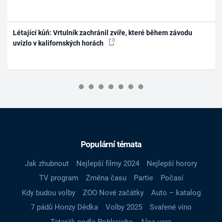
Létající kůň: Vrtulník zachránil zvíře, které během závodu
uvízlo v kalifornských horách
Populární témata
Jak zhubnout
Nejlepší filmy 2024
Nejlepší horory
TV program
Změna času
Partie
Počasí
Kdy budou volby
ZOO Nové začátky
Auto – katalog
7 pádů Honzy Dědka
Volby 2025
Svařené víno
Tatarák podle Pohlreicha
Aloe vera