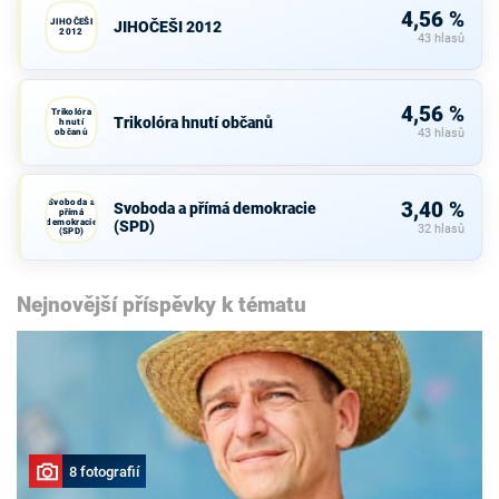
4,56 %
JIHOČEŠI
JIHOČEŠI 2012
2012
43 hlasů
4,56 %
Trikolóra
Trikolóra hnutí občanů
hnutí
občanů
43 hlasů
Svoboda a
3,40 %
Svoboda a přímá demokracie
přímá
demokracie
(SPD)
32 hlasů
(SPD)
Nejnovější příspěvky k tématu
8 fotografií