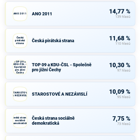
14,77 %
ANO 2011
ANO 2011
139 hlasů
11,68 %
Česká
Česká pirátská strana
pirátská
strana
110 hlasů
TOP 09 a
10,30 %
TOP 09 a KDU-ČSL - Společně
KDU-ČSL -
Společně
pro jižní Čechy
pro jižní
97 hlasů
Čechy
10,09 %
STAROSTOVÉ
STAROSTOVÉ A NEZÁVISLÍ
A NEZÁVISLÍ
95 hlasů
7,75 %
Česká strana sociálně
Česká strana
sociálně
demokratická
demokratická
73 hlasů