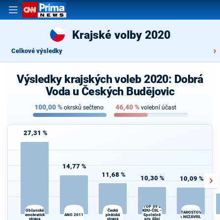
Krajské volby 2020
Celkové výsledky
Výsledky krajských voleb 2020: Dobrá
Voda u Českých Budějovic
100,00
%
46,40
%
okrsků sečteno
volební účast
27,31 %
14,77 %
11,68 %
10,30 %
10,09 %
TOP 09 a
KDU-ČSL -
Občanská
Česká
STAROSTOVÉ
demokratická
ANO 2011
pirátská
Společně
A NEZÁVISLÍ
strana
strana
pro jižní
d