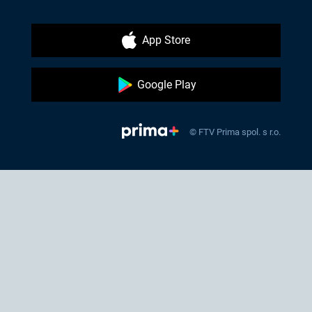
App Store
Google Play
© FTV Prima spol. s r.o.