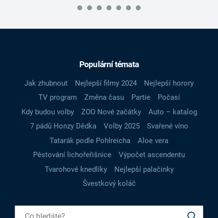
Populární témata
Jak zhubnout
Nejlepší filmy 2024
Nejlepší horory
TV program
Změna času
Partie
Počasí
Kdy budou volby
ZOO Nové začátky
Auto – katalog
7 pádů Honzy Dědka
Volby 2025
Svařené víno
Tatarák podle Pohlreicha
Aloe vera
Pěstování lichořeřišnice
Výpočet ascendentu
Tvarohové knedlíky
Nejlepší palačinky
Švestkový koláč