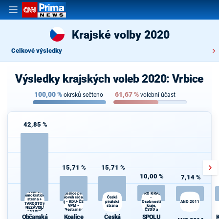
Krajské volby 2020
Celkové výsledky
Výsledky krajských voleb 2020: Vrbice
100,00
%
61,67
%
okrsků sečteno
volební účast
42,85 %
15,71 %
15,71 %
10,00 %
7,14 %
SPOLU
Občanská
Koalice pro
PRO KRAJ
demokratická
Královéhradecký
-
K
Česká
strana +
kraj - KDU-ČSL -
pirátská
Osobnosti
ANO 2011
s
STAROSTOVÉ
VPM -
strana
kraje,
A NEZÁVISLÍ a
Nestraníci
ČSSD a
VÝCHODOČEŠI
Zelení
Občanská
Koalice
Česká
SPOLU
K