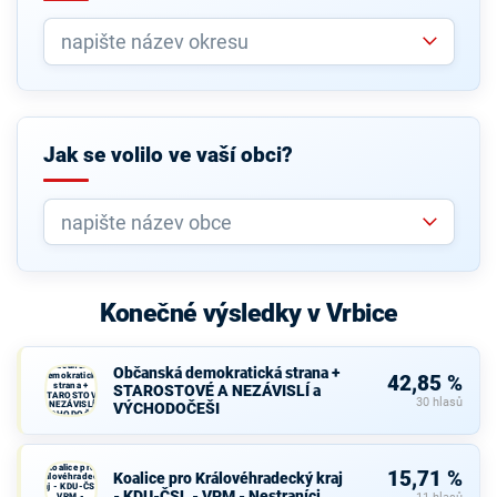
Jak se volilo ve vaší obci?
Konečné výsledky v Vrbice
Občanská
Občanská demokratická strana +
demokratická
42,85 %
strana +
STAROSTOVÉ A NEZÁVISLÍ a
STAROSTOVÉ
30 hlasů
A NEZÁVISLÍ a
VÝCHODOČEŠI
VÝCHODOČEŠI
Koalice pro
15,71 %
Koalice pro Královéhradecký kraj
Královéhradecký
kraj - KDU-ČSL -
- KDU-ČSL - VPM - Nestraníci
VPM -