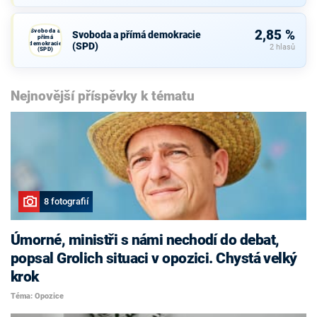
Svoboda a
2,85 %
Svoboda a přímá demokracie
přímá
demokracie
(SPD)
2 hlasů
(SPD)
Nejnovější příspěvky k tématu
8 fotografií
Úmorné, ministři s námi nechodí do debat,
popsal Grolich situaci v opozici. Chystá velký
krok
Téma: Opozice