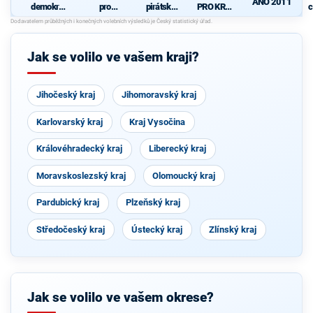
ANO 2011
demokrati
pro
pirátská
PRO KRAJ
c
cká strana
Královéhra
strana
-
+
decký kraj
Osobnosti
STAROST
- KDU-
kraje,
OVÉ A
ČSL -
ČSSD a
Jak se volilo ve vašem kraji?
NEZÁVISL
VPM -
Zelení
Í a
Nestraníci
VÝCHODO
ČEŠI
Jihočeský kraj
Jihomoravský kraj
Karlovarský kraj
Kraj Vysočina
Královéhradecký kraj
Liberecký kraj
Moravskoslezský kraj
Olomoucký kraj
Pardubický kraj
Plzeňský kraj
Středočeský kraj
Ústecký kraj
Zlínský kraj
Jak se volilo ve vašem okrese?