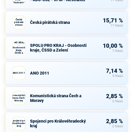
11 hlasů
Nestraníci
15,71 %
Česká
Česká pirátská strana
pirátská
strana
11 hlasů
SPOLU
PRO KRAJ
10,00 %
SPOLU PRO KRAJ - Osobnosti
-
Osobnosti
kraje, ČSSD a Zelení
kraje,
7 hlasů
ČSSD a
Zelení
7,14 %
ANO 2011
ANO 2011
5 hlasů
2,85 %
Komunistická strana Čech a
Komunistická
strana Čech a
Moravy
Moravy
2 hlasů
2,85 %
Spojenci pro Královéhradecký
Spojenci pro
Královéhradecký
kraj
kraj
2 hlasů