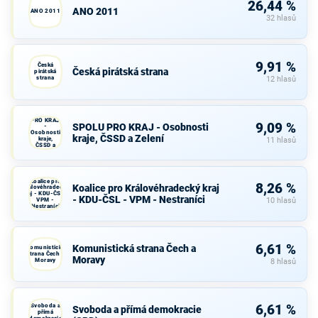
26,44 %
ANO 2011
ANO 2011
32 hlasů
9,91 %
Česká
Česká pirátská strana
pirátská
strana
12 hlasů
SPOLU
PRO KRAJ
9,09 %
SPOLU PRO KRAJ - Osobnosti
-
Osobnosti
kraje, ČSSD a Zelení
kraje,
11 hlasů
ČSSD a
Zelení
Koalice pro
8,26 %
Koalice pro Královéhradecký kraj
Královéhradecký
kraj - KDU-ČSL -
- KDU-ČSL - VPM - Nestraníci
VPM -
10 hlasů
Nestraníci
6,61 %
Komunistická strana Čech a
Komunistická
strana Čech a
Moravy
Moravy
8 hlasů
Svoboda a
6,61 %
Svoboda a přímá demokracie
přímá
demokracie