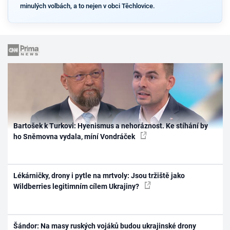
minulých volbách, a to nejen v obci Těchlovice.
Bartošek k Turkovi: Hyenismus a nehoráznost. Ke stíhání by
ho Sněmovna vydala, míní Vondráček
Lékárničky, drony i pytle na mrtvoly: Jsou tržiště jako
Wildberries legitimním cílem Ukrajiny?
Šándor: Na masy ruských vojáků budou ukrajinské drony