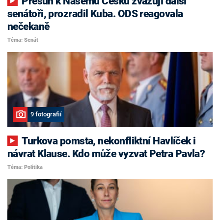
Přesun k Našemu Česku zvažují další
senátoři, prozradil Kuba. ODS reagovala
nečekaně
Téma: Senát
9 fotografií
Turkova pomsta, nekonfliktní Havlíček i
návrat Klause. Kdo může vyzvat Petra Pavla?
Téma: Politika