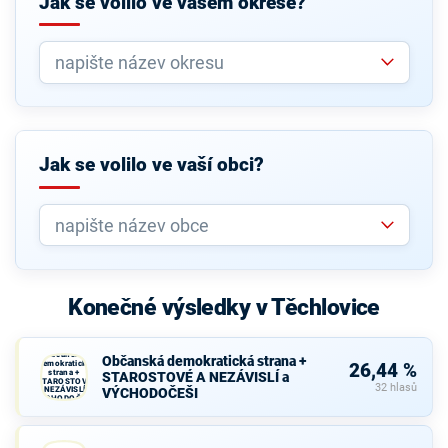
Jak se volilo ve vašem okrese?
Jak se volilo ve vaší obci?
Konečné výsledky v Těchlovice
Občanská
Občanská demokratická strana +
demokratická
26,44 %
strana +
STAROSTOVÉ A NEZÁVISLÍ a
STAROSTOVÉ
32 hlasů
A NEZÁVISLÍ a
VÝCHODOČEŠI
VÝCHODOČEŠI