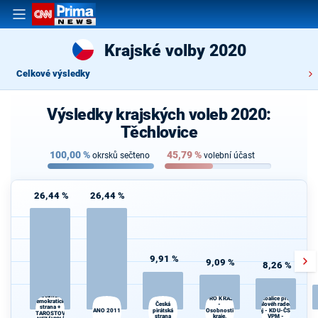
Krajské volby 2020
Celkové výsledky
Výsledky krajských voleb 2020:
Těchlovice
100,00
%
45,79
%
okrsků sečteno
volební účast
26,44 %
26,44 %
9,91 %
9,09 %
8,26 %
SPOLU
Občanská
PRO KRAJ
Koalice pro
demokratická
-
K
Česká
Královéhradecký
strana +
ANO 2011
pirátská
Osobnosti
kraj - KDU-ČSL -
s
STAROSTOVÉ
strana
kraje,
VPM -