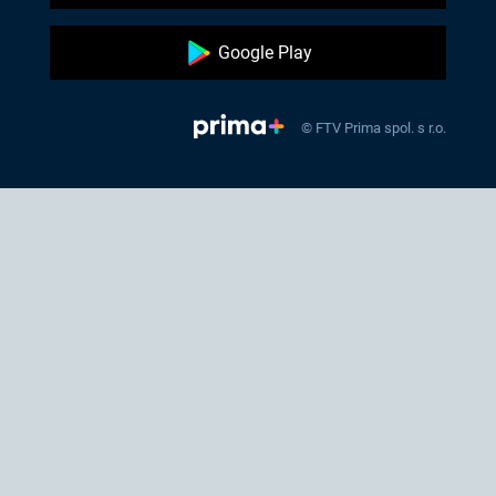
Google Play
© FTV Prima spol. s r.o.