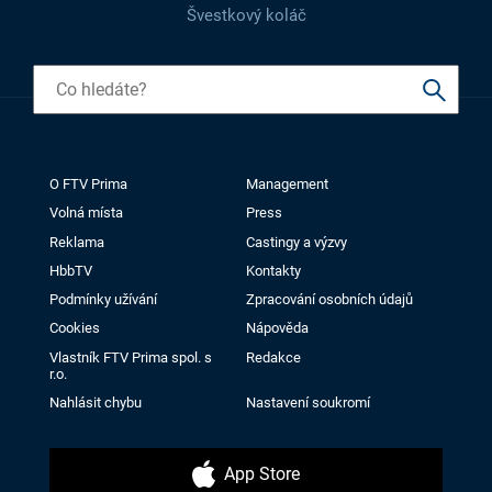
Švestkový koláč
O FTV Prima
Management
Volná místa
Press
Reklama
Castingy a výzvy
HbbTV
Kontakty
Podmínky užívání
Zpracování osobních údajů
Cookies
Nápověda
Vlastník FTV Prima spol. s
Redakce
r.o.
Nahlásit chybu
Nastavení soukromí
App Store