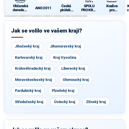
A NEZÁVISLÍ a
ČSSD a
Nestraníci
VÝCHODOČEŠI
Zelení
Občanská
Česká
SPOLU
Koalice
K
ANO 2011
demokrati
pirátská
PRO KRAJ
pro
c
cká strana
strana
-
Královéhra
+
Osobnosti
decký kraj
STAROST
kraje,
- KDU-
OVÉ A
ČSSD a
ČSL -
Jak se volilo ve vašem kraji?
NEZÁVISL
Zelení
VPM -
Í a
Nestraníci
VÝCHODO
ČEŠI
Jihočeský kraj
Jihomoravský kraj
Karlovarský kraj
Kraj Vysočina
Královéhradecký kraj
Liberecký kraj
Moravskoslezský kraj
Olomoucký kraj
Pardubický kraj
Plzeňský kraj
Středočeský kraj
Ústecký kraj
Zlínský kraj