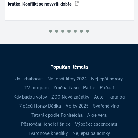
krátké. Konflikt se nevyvíjí dobře
Populární témata
Jak zhubnout
Nejlepší filmy 2024
Nejlepší horory
TV program
Změna času
Partie
Počasí
Kdy budou volby
ZOO Nové začátky
Auto – katalog
7 pádů Honzy Dědka
Volby 2025
Svařené víno
Tatarák podle Pohlreicha
Aloe vera
Pěstování lichořeřišnice
Výpočet ascendentu
Tvarohové knedlíky
Nejlepší palačinky