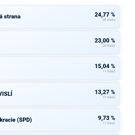
24,77 %
á strana
28 hlasů
23,00 %
26 hlasů
15,04 %
17 hlasů
13,27 %
ISLÍ
15 hlasů
9,73 %
kracie (SPD)
11 hlasů