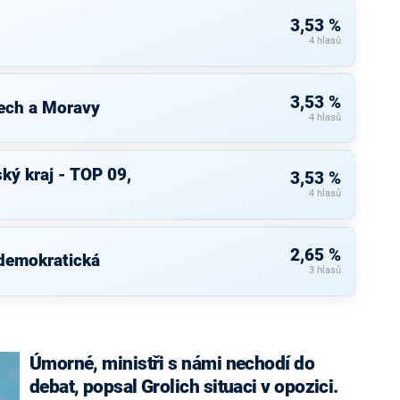
3,53 %
4 hlasů
3,53 %
ech a Moravy
4 hlasů
ký kraj - TOP 09,
3,53 %
4 hlasů
2,65 %
 demokratická
3 hlasů
Úmorné, ministři s námi nechodí do
debat, popsal Grolich situaci v opozici.