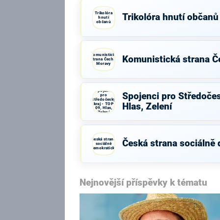
Trikolóra
Trikolóra hnutí občanů
hnutí
občanů
Komunistická
Komunistická strana Č
strana Čech a
Moravy
Spojenci
Spojenci pro Středočes
pro
Středočeský
kraj - TOP
Hlas, Zelení
09, Hlas,
Zelení
Česká strana
Česká strana sociálně
sociálně
demokratická
Nejnovější příspěvky k tématu