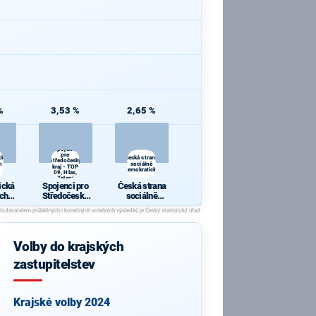
%
3,53 %
2,65 %
Spojenci
pro
cká
Česká strana
Středočeský
h a
sociálně
kraj - TOP
demokratická
09, Hlas,
Zelení
ická
Spojenci pro
Česká strana
ch a
Středočeský
sociálně
y
kraj - TOP 09,
demokratická
Hlas, Zelení
Volby do krajských
zastupitelstev
Krajské volby 2024