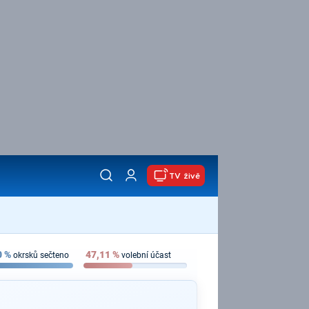
TV živě
0
%
47,11
%
okrsků sečteno
volební účast