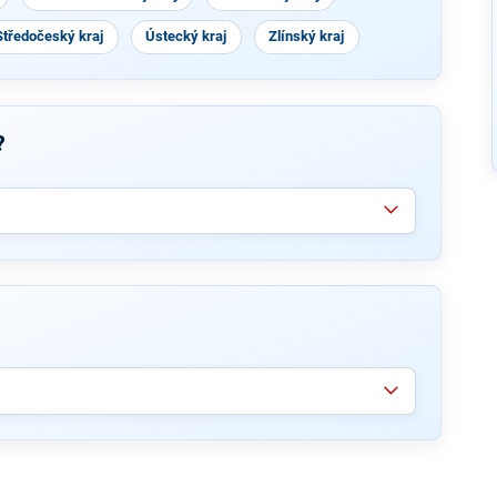
Středočeský kraj
Ústecký kraj
Zlínský kraj
?