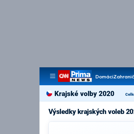
Domácí
Zahranič
Pořady
Krajské volby 2020
Celk
Výsledky krajských voleb 20