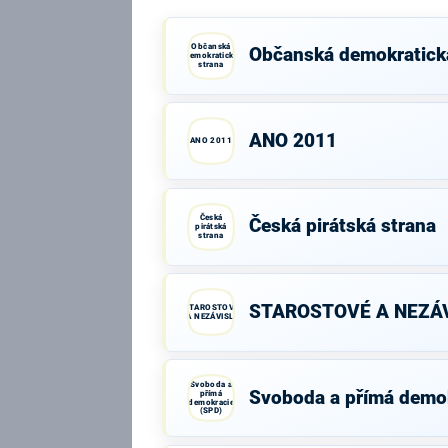
Občanská
Občanská demokratick
demokratická
strana
ANO 2011
ANO 2011
Česká
Česká pirátská strana
pirátská
strana
STAROSTOVÉ A NEZÁV
STAROSTOVÉ
A NEZÁVISLÍ
Svoboda a
Svoboda a přímá demo
přímá
demokracie
(SPD)