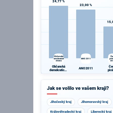
24,77 %
23,00 %
15,
Občanská
Če
demokratická
ANO 2011
pir
strana
st
Občanská
Če
ANO 2011
demokratická
pir
strana
st
Jak se volilo ve vašem kraji?
Jihočeský kraj
Jihomoravský kraj
Královéhradecký kraj
Liberecký kraj