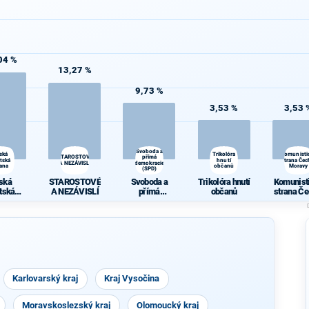
04 %
13,27 %
9,73 %
3,53 %
3,53 
Svoboda a
ská
Trikolóra
Komunisti
STAROSTOVÉ
přímá
átská
hnutí
strana Čec
A NEZÁVISLÍ
demokracie
rana
občanů
Moravy
(SPD)
ská
STAROSTOVÉ
Svoboda a
Trikolóra hnutí
Komunist
átská
A NEZÁVISLÍ
přímá
občanů
strana Če
rana
demokracie
Morav
(SPD)
Karlovarský kraj
Kraj Vysočina
Moravskoslezský kraj
Olomoucký kraj