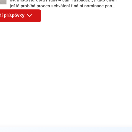
ještě probíhá proces schválení finální nominace pana
Jana Hušbauera Výborem hnutí ANO,“ uvedl pro
ší příspěvky
redakci místopředseda pražského ANO Martin
Benkovič. O Hušbauerovi se spekulovalo jako o
náhradníkovi v čele pražské kandidátky poté, co
rezignoval po sérii nejasností v majetkových
přiznáních a pořizování bytů Ondřej Prokop. Zároveň
ale stále není jasné, kdo bude za ANO kandidovat ve
dvou ze tří pražských obvodů do horní komory
parlamentu. ANO má v Praze dlouhodobě horší
výsledky než ve zbytku republiky.