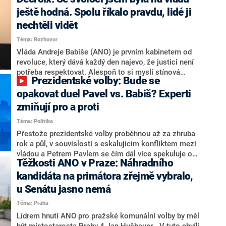
hlava státu Petr Pavel. Daleko za ním pak bookmakeři
zmiňují dva výrazné politiky ANO, tedy premiéra
ještě hodná. Spolu říkalo pravdu, lidé ji
Andreje Babiše a ministra průmyslu Karla Havlíčka.
nechtěli vidět
Oblíbeným tipem samotných sázkařů je poslanec za
Téma: Rozhovor
Motoristy Filip Turek. Politolog Jan Kubáček nicméně
o případné kandidatuře kohokoliv ze zmíněné trojice
Vláda Andreje Babiše (ANO) je prvním kabinetem od
značně pochybuje. Podle něj současná koalice dosud
revoluce, který dává každý den najevo, že justici není
nemá osobu, která by Pavlovi mohla konkurovat.
potřeba respektovat. Alespoň to si myslí stínová
Prezidentské volby: Bude se
ministryně spravedlnosti ODS Eva Decroix. V
rozhovoru pro CNN Prima NEWS si nebrala servítky
opakovat duel Pavel vs. Babiš? Experti
ohledně politického výkonu svého nástupce Jeronýma
zmiňují pro a proti
Tejce (za ANO) či vládní zmocněnkyně pro lidská
Téma: Politika
práva Taťány Malé (ANO). Označením „svoloč“ na
adresu vlády prý byla ještě hodná. Decroix se také
Přestože prezidentské volby proběhnou až za zhruba
vrátila k volební porážce koalice Spolu či promluvila o
rok a půl, v souvislosti s eskalujícím konfliktem mezi
hnutí Naše Česko Martina Kuby.
vládou a Petrem Pavlem se čím dál více spekuluje o
Těžkosti ANO v Praze: Náhradního
tom, koho by do bitvy o Hrad mohla vyslat současná
koalice. Někteří političtí komentátoři znovu vytahují
kandidáta na primátora zřejmě vybralo,
jméno premiéra Andreje Babiše (ANO). Jak moc je
u Senátu jasno nemá
pravděpodobné, že se v prezidentských volbách 2028
Téma: Praha
bude znovu opakovat souboj z roku 2023?
Lídrem hnutí ANO pro pražské komunální volby by měl
být místostarosta Prahy 4 Jan Hušbauer. „V tuto chvíli