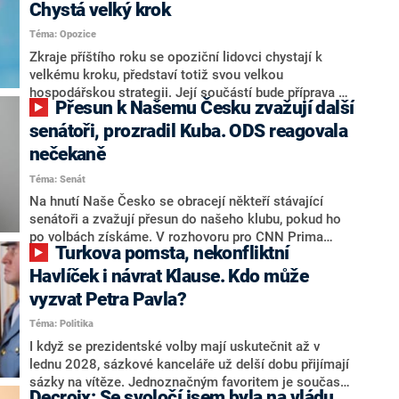
Chystá velký krok
Téma: Opozice
Zkraje příštího roku se opoziční lidovci chystají k
velkému kroku, představí totiž svou velkou
hospodářskou strategii. Její součástí bude příprava na
Přesun k Našemu Česku zvažují další
stárnutí populace, řekl ve středu na setkání s novináři
nový předseda lidovců Jan Grolich. Ten zároveň v
senátoři, prozradil Kuba. ODS reagovala
senátních volbách kandiduje ve Vyškově. Popsal i
nečekaně
aktivitu opozice, o níž vládní strany nebo političtí
Téma: Senát
komentátoři mluví jako o slabé a v defenzivě. „Je to
úmorná práce upozorňovat na chyby vlády. Ministři s
Na hnutí Naše Česko se obracejí někteří stávající
námi navíc nechodí do debat. Chceme ale ukazovat
senátoři a zvažují přesun do našeho klubu, pokud ho
svoje témata,“ odpověděl Grolich na dotaz CNN Prima
po volbách získáme. V rozhovoru pro CNN Prima
Turkova pomsta, nekonfliktní
NEWS.
NEWS to řekl zakladatel hnutí a jihočeský hejtman
Martin Kuba. Konkrétní nebyl, ale získat by takto mohl
Havlíček i návrat Klause. Kdo může
například senátora Zdeňka Hrabu, který je dnes
vyzvat Petra Pavla?
součástí klubu ODS a TOP 09. Hraba to na dotaz
Téma: Politika
redakce nevyloučil. Předseda klubu senátorů ODS
Zdeněk Nytra redakci řekl, že počítá s odchodem
I když se prezidentské volby mají uskutečnit až v
některých senátorů z klubu a že Naše Česko není
lednu 2028, sázkové kanceláře už delší dobu přijímají
nepřítel, ale soupeř.
sázky na vítěze. Jednoznačným favoritem je současná
Decroix: Se svoločí jsem byla na vládu