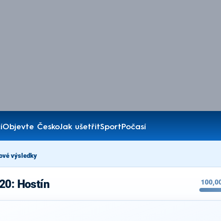
í
Objevte Česko
Jak ušetřit
Sport
Počasí
ové výsledky
20: Hostín
100,0