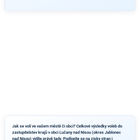
Jak se volí ve vašem městě či obci? Celkové výsledky voleb do
zastupitelstev krajů v obci Lučany nad Nisou (okres Jablonec
nad Nisou) vidíte právě tady. Podívejte se na zisky stran i