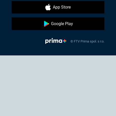
App Store
Google Play
© FTV Prima spol. s r.o.