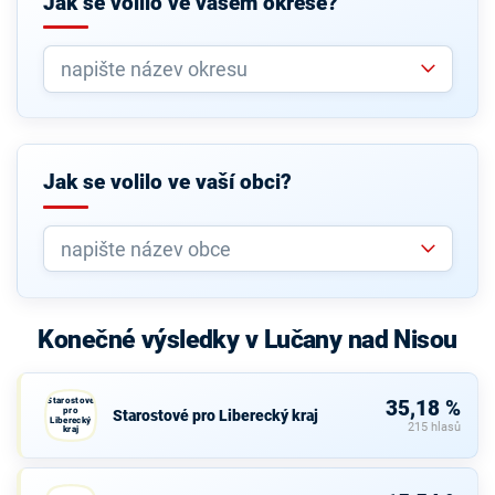
Jak se volilo ve vašem okrese?
Jak se volilo ve vaší obci?
Konečné výsledky v Lučany nad Nisou
Starostové
35,18 %
pro
Starostové pro Liberecký kraj
Liberecký
215 hlasů
kraj