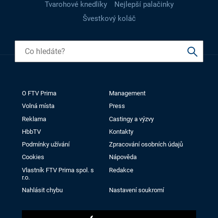
Tvarohové knedlíky
Nejlepší palačinky
Švestkový koláč
O FTV Prima
Management
Volná místa
Press
Reklama
Castingy a výzvy
HbbTV
Kontakty
Podmínky užívání
Zpracování osobních údajů
Cookies
Nápověda
Vlastník FTV Prima spol. s
Redakce
r.o.
Nahlásit chybu
Nastavení soukromí