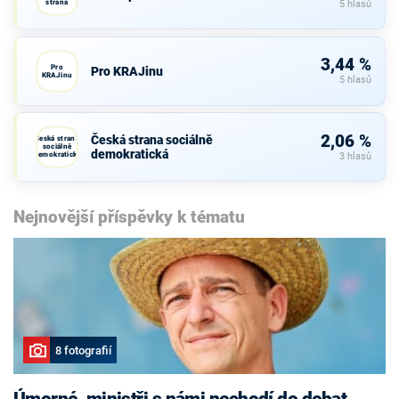
strana
5 hlasů
3,44 %
Pro
Pro KRAJinu
KRAJinu
5 hlasů
2,06 %
Česká strana sociálně
Česká strana
sociálně
demokratická
demokratická
3 hlasů
Nejnovější příspěvky k tématu
8 fotografií
Úmorné, ministři s námi nechodí do debat,