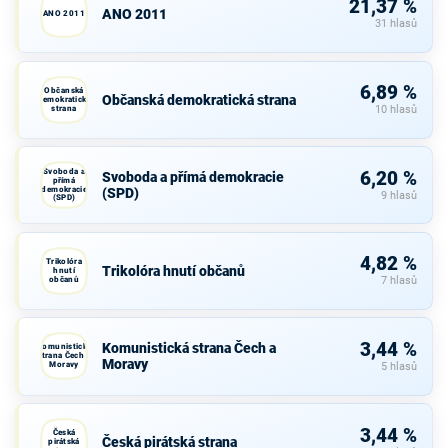
21,37 %
ANO 2011
ANO 2011
31 hlasů
6,89 %
Občanská
Občanská demokratická strana
demokratická
strana
10 hlasů
Svoboda a
6,20 %
Svoboda a přímá demokracie
přímá
demokracie
(SPD)
9 hlasů
(SPD)
4,82 %
Trikolóra
Trikolóra hnutí občanů
hnutí
občanů
7 hlasů
3,44 %
Komunistická strana Čech a
Komunistická
strana Čech a
Moravy
Moravy
5 hlasů
3,44 %
Česká
Česká pirátská strana
pirátská