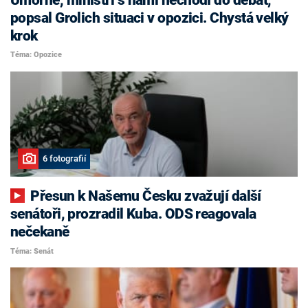
popsal Grolich situaci v opozici. Chystá velký
krok
Téma: Opozice
6 fotografií
Přesun k Našemu Česku zvažují další
senátoři, prozradil Kuba. ODS reagovala
nečekaně
Téma: Senát