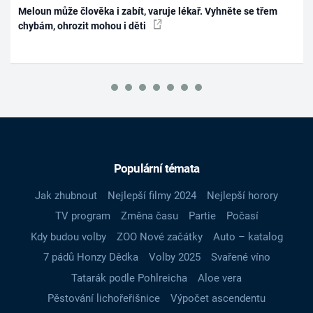
Meloun může člověka i zabít, varuje lékař. Vyhněte se třem
chybám, ohrozit mohou i děti
Populární témata
Jak zhubnout
Nejlepší filmy 2024
Nejlepší horory
TV program
Změna času
Partie
Počasí
Kdy budou volby
ZOO Nové začátky
Auto – katalog
7 pádů Honzy Dědka
Volby 2025
Svařené víno
Tatarák podle Pohlreicha
Aloe vera
Pěstování lichořeřišnice
Výpočet ascendentu