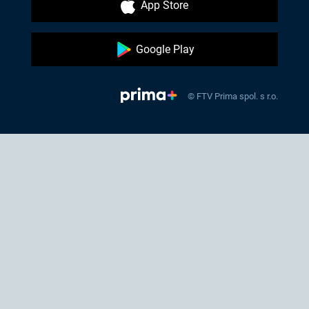
App Store
Google Play
© FTV Prima spol. s r.o.