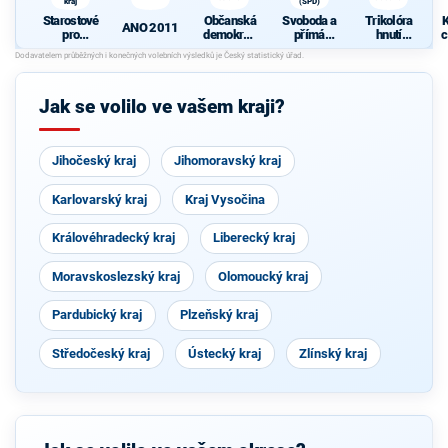
kraj
(SPD)
Starostové
Občanská
Svoboda a
Trikolóra
K
ANO 2011
pro
demokrati
přímá
hnutí
c
Liberecký
cká strana
demokraci
občanů
kraj
e (SPD)
Jak se volilo ve vašem kraji?
Jihočeský kraj
Jihomoravský kraj
Karlovarský kraj
Kraj Vysočina
Královéhradecký kraj
Liberecký kraj
Moravskoslezský kraj
Olomoucký kraj
Pardubický kraj
Plzeňský kraj
Středočeský kraj
Ústecký kraj
Zlínský kraj