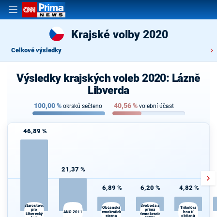
Krajské volby 2020
Celkové výsledky
Výsledky krajských voleb 2020: Lázně
Libverda
100,00
%
40,56
%
okrsků sečteno
volební účast
46,89 %
21,37 %
6,89 %
6,20 %
4,82 %
Starostové
Svoboda a
K
Občanská
Trikolóra
pro
přímá
ANO 2011
demokratická
hnutí
s
Liberecký
demokracie
strana
občanů