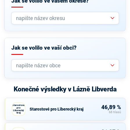
Jak se volilo ve vašem okrese?
Jak se volilo ve vaší obci?
Konečné výsledky v Lázně Libverda
Starostové
46,89 %
pro
Starostové pro Liberecký kraj
Liberecký
68 hlasů
kraj