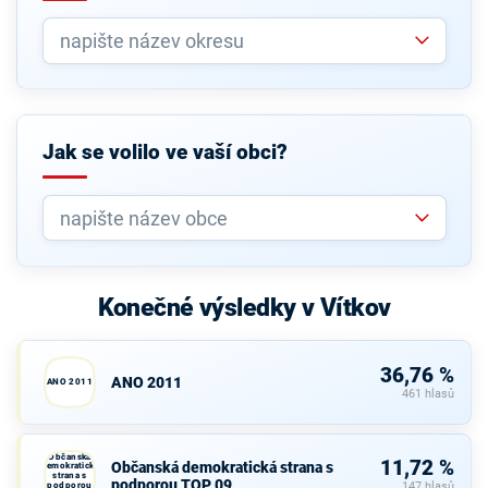
Jak se volilo ve vaší obci?
Konečné výsledky v Vítkov
36,76 %
ANO 2011
ANO 2011
461 hlasů
Občanská
11,72 %
Občanská demokratická strana s
demokratická
strana s
podporou TOP 09
podporou
147 hlasů