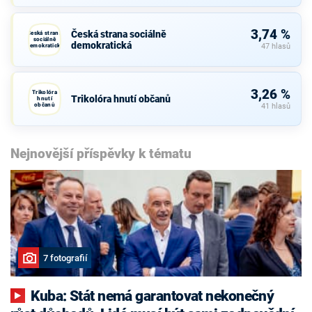
3,74 %
Česká strana sociálně
Česká strana
sociálně
demokratická
demokratická
47 hlasů
3,26 %
Trikolóra
Trikolóra hnutí občanů
hnutí
občanů
41 hlasů
Nejnovější příspěvky k tématu
7 fotografií
Kuba: Stát nemá garantovat nekonečný