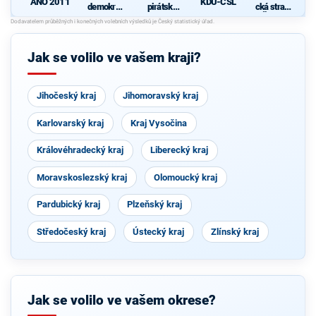
KDU-ČSL
ANO 2011
demokrati
pirátská
cká strana
cká strana
strana
Čech a
d
s podporou
Moravy
TOP 09
Jak se volilo ve vašem kraji?
Jihočeský kraj
Jihomoravský kraj
Karlovarský kraj
Kraj Vysočina
Královéhradecký kraj
Liberecký kraj
Moravskoslezský kraj
Olomoucký kraj
Pardubický kraj
Plzeňský kraj
Středočeský kraj
Ústecký kraj
Zlínský kraj
Jak se volilo ve vašem okrese?