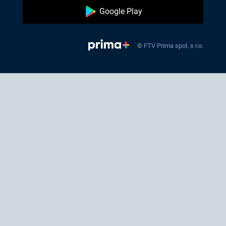
Google Play
© FTV Prima spol. s r.o.