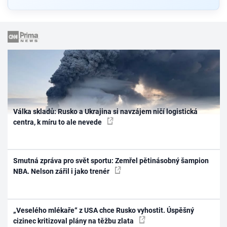
Válka skladů: Rusko a Ukrajina si navzájem ničí logistická
centra, k míru to ale nevede
Smutná zpráva pro svět sportu: Zemřel pětinásobný šampion
NBA. Nelson zářil i jako trenér
„Veselého mlékaře“ z USA chce Rusko vyhostit. Úspěšný
cizinec kritizoval plány na těžbu zlata