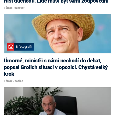
růst důchodů. Lidé musí být sami zodpovědní
Téma: Rozhovor
8 fotografií
Úmorné, ministři s námi nechodí do debat,
popsal Grolich situaci v opozici. Chystá velký
krok
Téma: Opozice