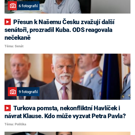
6 fotografií
Přesun k Našemu Česku zvažují další
senátoři, prozradil Kuba. ODS reagovala
nečekaně
Téma: Senát
9 fotografií
Turkova pomsta, nekonfliktní Havlíček i
návrat Klause. Kdo může vyzvat Petra Pavla?
Téma: Politika