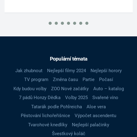
Populární témata
Jak zhubnout
Nejlepší filmy 2024
Nejlepší horory
TV program
Změna času
Partie
Počasí
Kdy budou volby
ZOO Nové začátky
Auto – katalog
7 pádů Honzy Dědka
Volby 2025
Svařené víno
Tatarák podle Pohlreicha
Aloe vera
Pěstování lichořeřišnice
Výpočet ascendentu
Tvarohové knedlíky
Nejlepší palačinky
Švestkový koláč