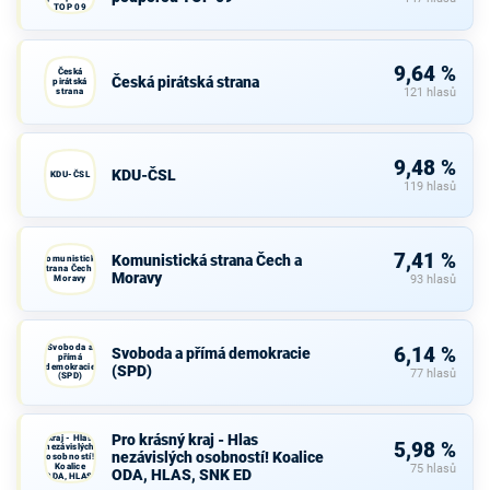
TOP 09
9,64 %
Česká
Česká pirátská strana
pirátská
strana
121 hlasů
9,48 %
KDU-ČSL
KDU-ČSL
119 hlasů
7,41 %
Komunistická strana Čech a
Komunistická
strana Čech a
Moravy
Moravy
93 hlasů
Svoboda a
6,14 %
Svoboda a přímá demokracie
přímá
demokracie
(SPD)
77 hlasů
(SPD)
Pro krásný
Pro krásný kraj - Hlas
kraj - Hlas
5,98 %
nezávislých
nezávislých osobností! Koalice
osobností!
Koalice
75 hlasů
ODA, HLAS, SNK ED
ODA, HLAS,
SNK ED