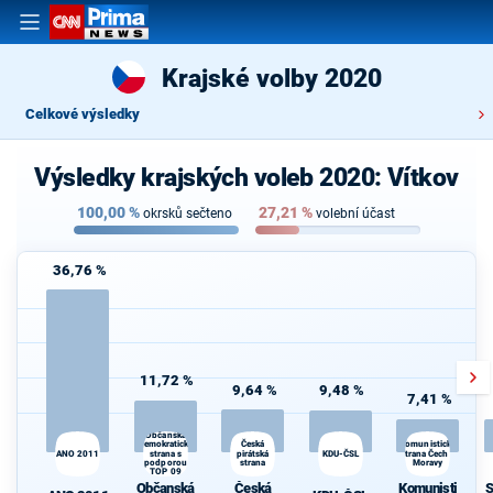
Krajské volby 2020
Celkové výsledky
Výsledky krajských voleb 2020: Vítkov
100,00
%
27,21
%
okrsků sečteno
volební účast
36,76 %
11,72 %
9,64 %
9,48 %
7,41 %
Občanská
demokratická
Česká
Komunistická
strana s
pirátská
KDU-ČSL
strana Čech a
ANO 2011
podporou
strana
Moravy
TOP 09
Občanská
Česká
Komunisti
S