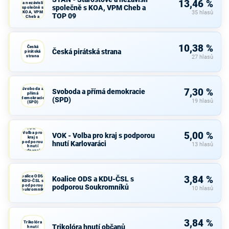
13,46 %
a nezávislí
společně s KOA, VPM Cheb a
společně s
KOA, VPM
35 hlasů
TOP 09
Cheb a
TOP 09
10,38 %
Česká
Česká pirátská strana
pirátská
strana
27 hlasů
Svoboda a
7,30 %
Svoboda a přímá demokracie
přímá
demokracie
(SPD)
19 hlasů
(SPD)
VOK -
Volba pro
5,00 %
VOK - Volba pro kraj s podporou
kraj s
podporou
hnutí Karlovaráci
13 hlasů
hnutí
Karlovaráci
Koalice ODS a
3,84 %
Koalice ODS a KDU-ČSL s
KDU-ČSL s
podporou
podporou Soukromníků
10 hlasů
Soukromníků
3,84 %
Trikolóra
Trikolóra hnutí občanů
hnutí