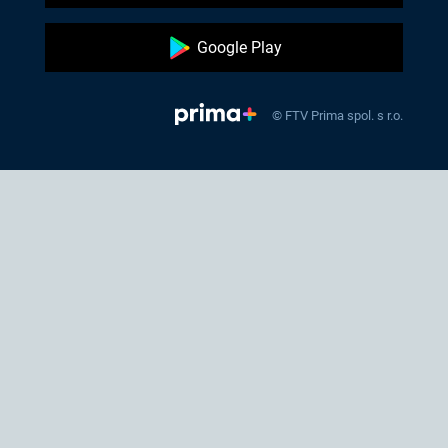
Google Play
© FTV Prima spol. s r.o.