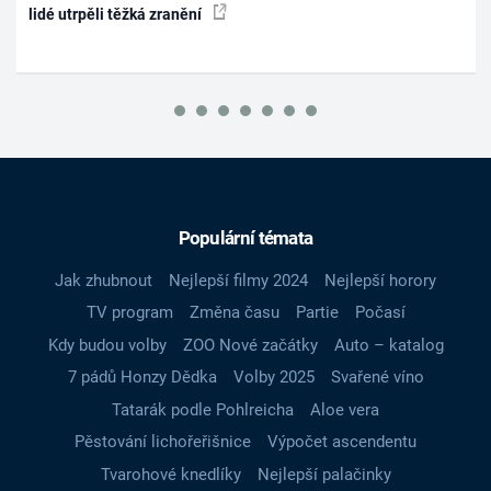
lidé utrpěli těžká zranění
Populární témata
Jak zhubnout
Nejlepší filmy 2024
Nejlepší horory
TV program
Změna času
Partie
Počasí
Kdy budou volby
ZOO Nové začátky
Auto – katalog
7 pádů Honzy Dědka
Volby 2025
Svařené víno
Tatarák podle Pohlreicha
Aloe vera
Pěstování lichořeřišnice
Výpočet ascendentu
Tvarohové knedlíky
Nejlepší palačinky