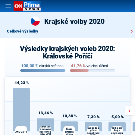
Krajské volby 2020
Celkové výsledky
Výsledky krajských voleb 2020:
Královské Poříčí
100,00
%
41,76
%
okrsků sečteno
volební účast
44,23 %
13,46 %
10,38 %
7,30 %
5,00 %
STAN -
VOK -
Starostové
Svoboda a
Volba pro
K
a nezávislí
Česká
kraj s
přímá
ANO 2011
společně s
pirátská
demokracie
podporou
KOA, VPM
strana