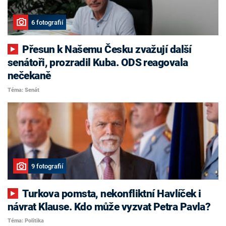
6 fotografií
Přesun k Našemu Česku zvažují další
senátoři, prozradil Kuba. ODS reagovala
nečekaně
Téma: Senát
9 fotografií
Turkova pomsta, nekonfliktní Havlíček i
návrat Klause. Kdo může vyzvat Petra Pavla?
Téma: Politika