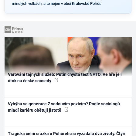
minulých volbách, a to nejen v obci Královské Poříčí.
Varování tajných služeb: Putin chystá test NATO. Ve hře je i
útok na české sousedy
Vyhýbá se generace Z vedoucím pozicím? Podle sociologů
mladí kariéru obětují jistotě
Tragická čelní srážka u Pohořelic si vyžádala dva životy. Čtyři