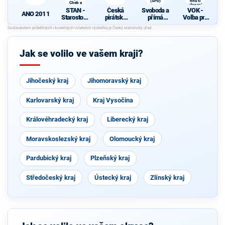
(SPD)
hnutí
S
Cheb a
Karlovaráci
TOP 09
STAN -
Česká
Svoboda a
VOK -
ANO 2011
Starostové
pirátská
přímá
Volba pro
a nezávislí
strana
demokraci
kraj s
společně s
e (SPD)
podporou
s
KOA, VPM
hnutí
S
Cheb a
Karlovarác
Jak se volilo ve vašem kraji?
TOP 09
i
Jihočeský kraj
Jihomoravský kraj
Karlovarský kraj
Kraj Vysočina
Královéhradecký kraj
Liberecký kraj
Moravskoslezský kraj
Olomoucký kraj
Pardubický kraj
Plzeňský kraj
Středočeský kraj
Ústecký kraj
Zlínský kraj