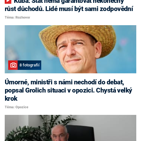
Kuba: Stát nemá garantovat nekonečný
růst důchodů. Lidé musí být sami zodpovědní
Téma: Rozhovor
8 fotografií
Úmorné, ministři s námi nechodí do debat,
popsal Grolich situaci v opozici. Chystá velký
krok
Téma: Opozice