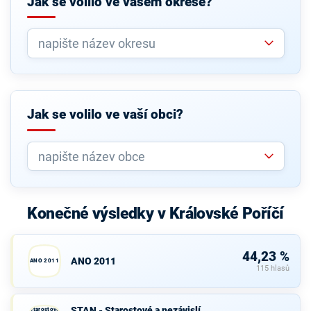
Jak se volilo ve vašem okrese?
Jak se volilo ve vaší obci?
Konečné výsledky v Královské Poříčí
44,23 %
ANO 2011
ANO 2011
115 hlasů
STAN -
STAN - Starostové a nezávislí
Starostové