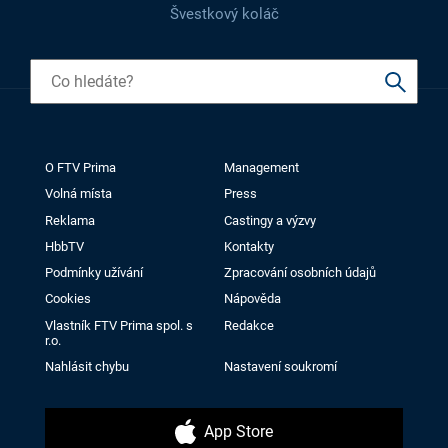
Švestkový koláč
O FTV Prima
Management
Volná místa
Press
Reklama
Castingy a výzvy
HbbTV
Kontakty
Podmínky užívání
Zpracování osobních údajů
Cookies
Nápověda
Vlastník FTV Prima spol. s
Redakce
r.o.
Nahlásit chybu
Nastavení soukromí
App Store