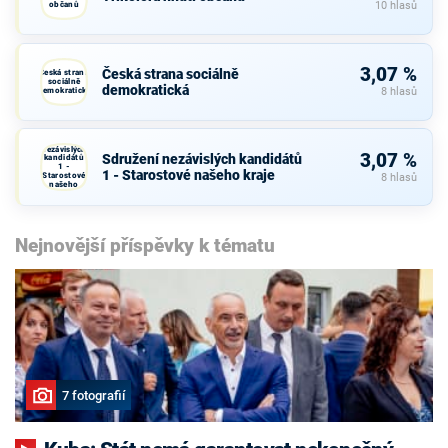
občanů
10 hlasů
3,07 %
Česká strana sociálně
Česká strana
sociálně
demokratická
demokratická
8 hlasů
Sdružení
nezávislých
3,07 %
Sdružení nezávislých kandidátů
kandidátů
1 -
1 - Starostové našeho kraje
Starostové
8 hlasů
našeho
kraje
Nejnovější příspěvky k tématu
7 fotografií