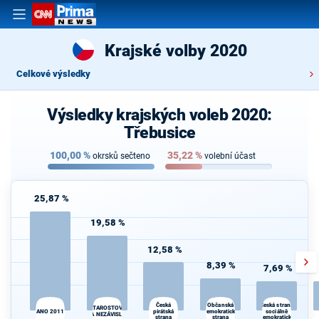
Krajské volby 2020
Celkové výsledky
Výsledky krajských voleb 2020:
Třebusice
100,00
%
35,22
%
okrsků sečteno
volební účast
25,87 %
19,58 %
12,58 %
8,39 %
7,69 %
Občanská
Česká
Česká strana
STAROSTOVÉ
ANO 2011
pirátská
demokratická
sociálně
A NEZÁVISLÍ
strana
strana
demokratická