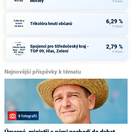
Moravy
Moravy
9 hlasů
6,29 %
Trikolóra
Trikolóra hnutí občanů
hnutí
občanů
9 hlasů
Spojenci
pro
2,79 %
Spojenci pro Středočeský kraj -
Středočeský
kraj - TOP
TOP 09, Hlas, Zelení
4 hlasů
09, Hlas,
Zelení
Nejnovější příspěvky k tématu
8 fotografií
Úmorné, ministři s námi nechodí do debat,