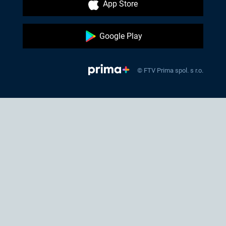
App Store
Google Play
© FTV Prima spol. s r.o.