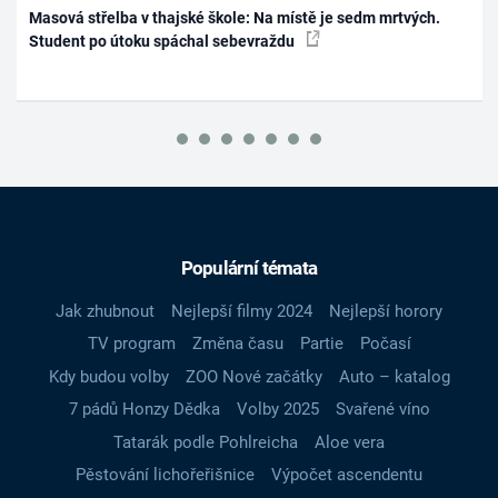
Masová střelba v thajské škole: Na místě je sedm mrtvých.
Student po útoku spáchal sebevraždu
Populární témata
Jak zhubnout
Nejlepší filmy 2024
Nejlepší horory
TV program
Změna času
Partie
Počasí
Kdy budou volby
ZOO Nové začátky
Auto – katalog
7 pádů Honzy Dědka
Volby 2025
Svařené víno
Tatarák podle Pohlreicha
Aloe vera
Pěstování lichořeřišnice
Výpočet ascendentu