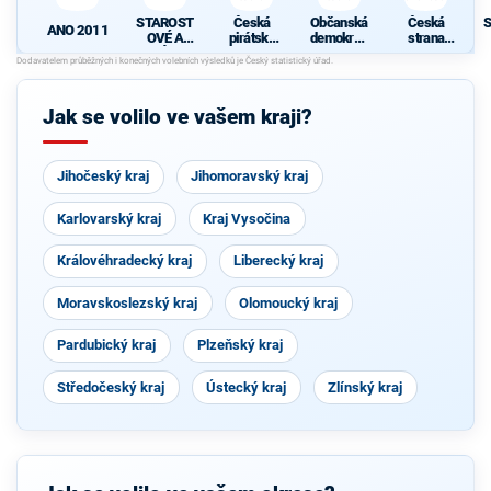
STAROST
Česká
Občanská
Česká
S
ANO 2011
OVÉ A
pirátská
demokrati
strana
NEZÁVISL
strana
cká strana
sociálně
d
Í
demokrati
cká
Jak se volilo ve vašem kraji?
Jihočeský kraj
Jihomoravský kraj
Karlovarský kraj
Kraj Vysočina
Královéhradecký kraj
Liberecký kraj
Moravskoslezský kraj
Olomoucký kraj
Pardubický kraj
Plzeňský kraj
Středočeský kraj
Ústecký kraj
Zlínský kraj