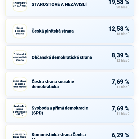
19,58 %
STAROSTOVÉ
STAROSTOVÉ A NEZÁVISLÍ
A NEZÁVISLÍ
28 hlasů
12,58 %
Česká
Česká pirátská strana
pirátská
strana
18 hlasů
8,39 %
Občanská
Občanská demokratická strana
demokratická
strana
12 hlasů
7,69 %
Česká strana sociálně
Česká strana
sociálně
demokratická
demokratická
11 hlasů
Svoboda a
7,69 %
Svoboda a přímá demokracie
přímá
demokracie
(SPD)
11 hlasů
(SPD)
6,29 %
Komunistická strana Čech a
Komunistická
strana Čech a