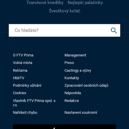
Tvarohové knedlíky
Nejlepší palačinky
Švestkový koláč
O FTV Prima
Management
Volná místa
Press
Reklama
Castingy a výzvy
HbbTV
Kontakty
Podmínky užívání
Zpracování osobních údajů
Cookies
Nápověda
Vlastník FTV Prima spol. s
Redakce
r.o.
Nahlásit chybu
Nastavení soukromí