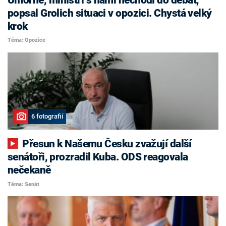
popsal Grolich situaci v opozici. Chystá velký
krok
Téma: Opozice
6 fotografií
Přesun k Našemu Česku zvažují další
senátoři, prozradil Kuba. ODS reagovala
nečekaně
Téma: Senát