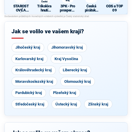
kraj
České
republiky
STAROST
Trikolóra
3PK - Pro
Česká
ODS a TOP
OVÉ A
hnutí
prosperují
pirátská
09
NEZÁVISL
občanů a
cí
strana
P
Í
Strana
Pardubick
soukromní
ý kraj
ků České
Jak se volilo ve vašem kraji?
republiky
Jihočeský kraj
Jihomoravský kraj
Karlovarský kraj
Kraj Vysočina
Královéhradecký kraj
Liberecký kraj
Moravskoslezský kraj
Olomoucký kraj
Pardubický kraj
Plzeňský kraj
Středočeský kraj
Ústecký kraj
Zlínský kraj