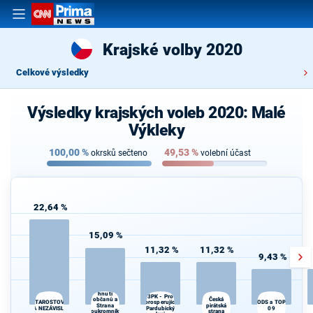
Krajské volby 2020
Celkové výsledky
Výsledky krajských voleb 2020: Malé
Výkleky
100,00
%
49,53
%
okrsků sečteno
volební účast
22,64 %
15,09 %
11,32 %
11,32 %
9,43 %
Trikolóra
hnutí
3PK - Pro
občanů a
Česká
STAROSTOVÉ
prosperující
ODS a TOP
Strana
pirátská
A NEZÁVISLÍ
Pardubický
09
soukromníků
strana