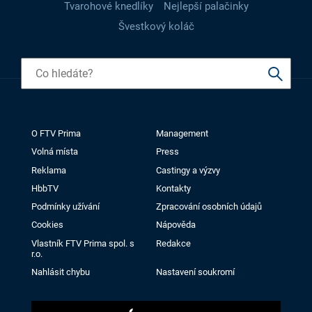
Tvarohové knedlíky
Nejlepší palačinky
Švestkový koláč
O FTV Prima
Management
Volná místa
Press
Reklama
Castingy a výzvy
HbbTV
Kontakty
Podmínky užívání
Zpracování osobních údajů
Cookies
Nápověda
Vlastník FTV Prima spol. s
Redakce
r.o.
Nahlásit chybu
Nastavení soukromí