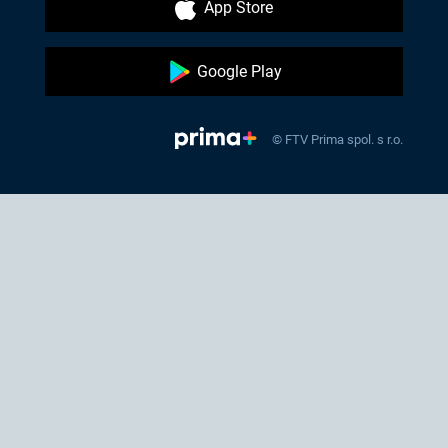
App Store
Google Play
© FTV Prima spol. s r.o.