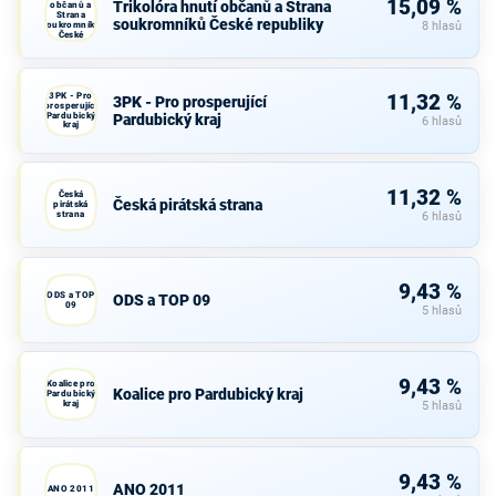
15,09 %
Trikolóra hnutí občanů a Strana
občanů a
Strana
soukromníků České republiky
soukromníků
8 hlasů
České
republiky
3PK - Pro
11,32 %
3PK - Pro prosperující
prosperující
Pardubický
Pardubický kraj
6 hlasů
kraj
11,32 %
Česká
Česká pirátská strana
pirátská
strana
6 hlasů
9,43 %
ODS a TOP
ODS a TOP 09
09
5 hlasů
9,43 %
Koalice pro
Koalice pro Pardubický kraj
Pardubický
kraj
5 hlasů
9,43 %
ANO 2011
ANO 2011