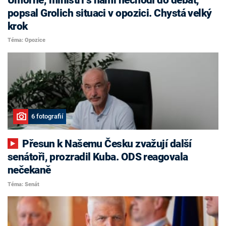
popsal Grolich situaci v opozici. Chystá velký
krok
Téma: Opozice
6 fotografií
Přesun k Našemu Česku zvažují další
senátoři, prozradil Kuba. ODS reagovala
nečekaně
Téma: Senát