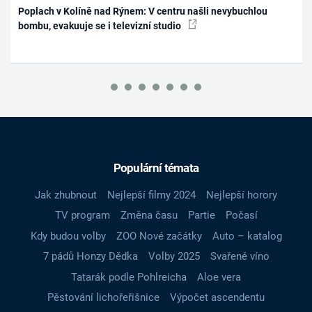
Poplach v Kolíně nad Rýnem: V centru našli nevybuchlou
bombu, evakuuje se i televizní studio
Populární témata
Jak zhubnout
Nejlepší filmy 2024
Nejlepší horory
TV program
Změna času
Partie
Počasí
Kdy budou volby
ZOO Nové začátky
Auto – katalog
7 pádů Honzy Dědka
Volby 2025
Svařené víno
Tatarák podle Pohlreicha
Aloe vera
Pěstování lichořeřišnice
Výpočet ascendentu