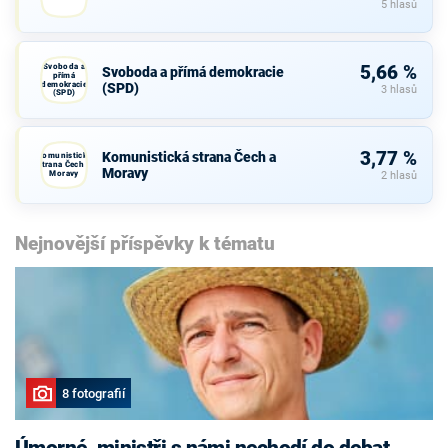
5 hlasů
Svoboda a
5,66 %
Svoboda a přímá demokracie
přímá
demokracie
(SPD)
3 hlasů
(SPD)
3,77 %
Komunistická strana Čech a
Komunistická
strana Čech a
Moravy
Moravy
2 hlasů
Nejnovější příspěvky k tématu
8 fotografií
Úmorné, ministři s námi nechodí do debat,