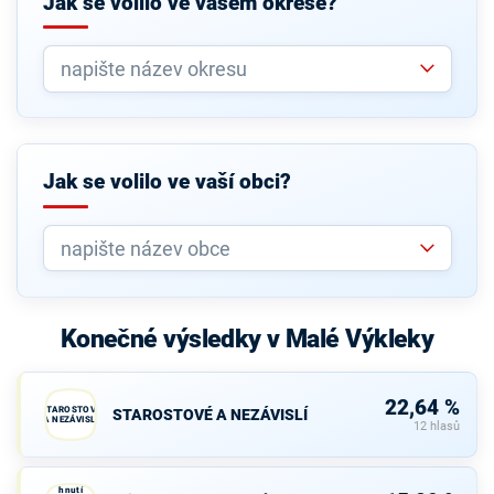
Jak se volilo ve vašem okrese?
Jak se volilo ve vaší obci?
Konečné výsledky v Malé Výkleky
22,64 %
STAROSTOVÉ
STAROSTOVÉ A NEZÁVISLÍ
A NEZÁVISLÍ
12 hlasů
Trikolóra
hnutí