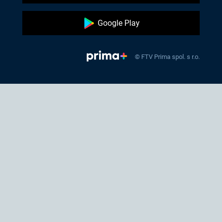
Google Play
© FTV Prima spol. s r.o.