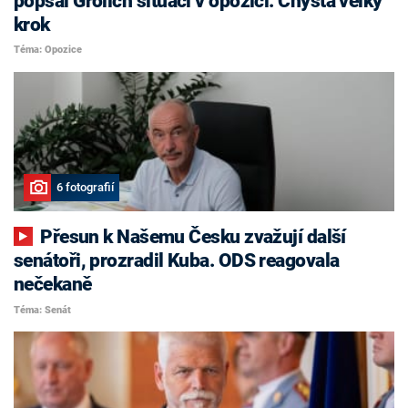
popsal Grolich situaci v opozici. Chystá velký
krok
Téma: Opozice
6 fotografií
Přesun k Našemu Česku zvažují další
senátoři, prozradil Kuba. ODS reagovala
nečekaně
Téma: Senát