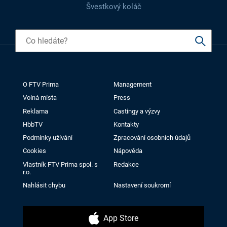
Švestkový koláč
O FTV Prima
Management
Volná místa
Press
Reklama
Castingy a výzvy
HbbTV
Kontakty
Podmínky užívání
Zpracování osobních údajů
Cookies
Nápověda
Vlastník FTV Prima spol. s
Redakce
r.o.
Nahlásit chybu
Nastavení soukromí
App Store