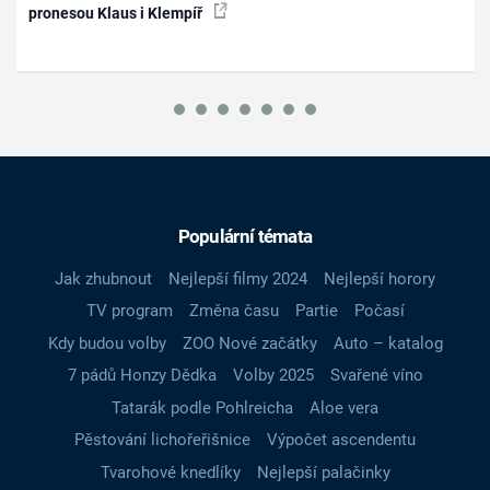
pronesou Klaus i Klempíř
Populární témata
Jak zhubnout
Nejlepší filmy 2024
Nejlepší horory
TV program
Změna času
Partie
Počasí
Kdy budou volby
ZOO Nové začátky
Auto – katalog
7 pádů Honzy Dědka
Volby 2025
Svařené víno
Tatarák podle Pohlreicha
Aloe vera
Pěstování lichořeřišnice
Výpočet ascendentu
Tvarohové knedlíky
Nejlepší palačinky