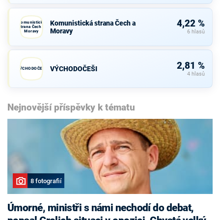
4,22 %
Komunistická strana Čech a
Komunistická
strana Čech a
Moravy
Moravy
6 hlasů
2,81 %
VÝCHODOČEŠI
VÝCHODOČEŠI
4 hlasů
Nejnovější příspěvky k tématu
8 fotografií
Úmorné, ministři s námi nechodí do debat,