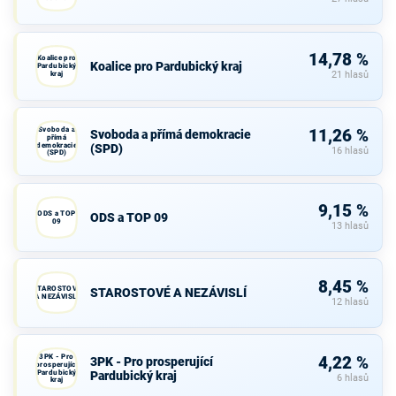
14,78 %
Koalice pro
Koalice pro Pardubický kraj
Pardubický
kraj
21 hlasů
Svoboda a
11,26 %
Svoboda a přímá demokracie
přímá
demokracie
(SPD)
16 hlasů
(SPD)
9,15 %
ODS a TOP
ODS a TOP 09
09
13 hlasů
8,45 %
STAROSTOVÉ
STAROSTOVÉ A NEZÁVISLÍ
A NEZÁVISLÍ
12 hlasů
3PK - Pro
4,22 %
3PK - Pro prosperující
prosperující
Pardubický
Pardubický kraj
6 hlasů
kraj