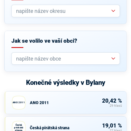
Jak se volilo ve vaší obci?
Konečné výsledky v Bylany
20,42 %
ANO 2011
ANO 2011
29 hlasů
19,01 %
Česká
Česká pirátská strana
pirátská
strana
27 hlasů