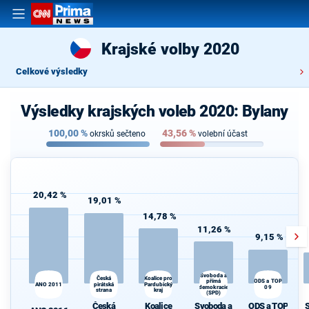
Krajské volby 2020
Celkové výsledky
Výsledky krajských voleb 2020: Bylany
100,00
%
43,56
%
okrsků sečteno
volební účast
20,42 %
19,01 %
14,78 %
11,26 %
9,15 %
Svoboda a
Česká
Koalice pro
ODS a TOP
přímá
S
ANO 2011
pirátská
Pardubický
demokracie
09
strana
kraj
(SPD)
Česká
Koalice
Svoboda a
ODS a TOP