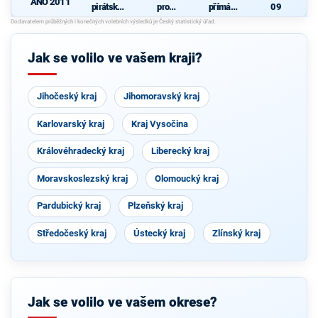
ANO 2011
pirátská
pro
přímá
09
strana
Pardubick
demokraci
N
ý kraj
e (SPD)
Jak se volilo ve vašem kraji?
Jihočeský kraj
Jihomoravský kraj
Karlovarský kraj
Kraj Vysočina
Královéhradecký kraj
Liberecký kraj
Moravskoslezský kraj
Olomoucký kraj
Pardubický kraj
Plzeňský kraj
Středočeský kraj
Ústecký kraj
Zlínský kraj
Jak se volilo ve vašem okrese?