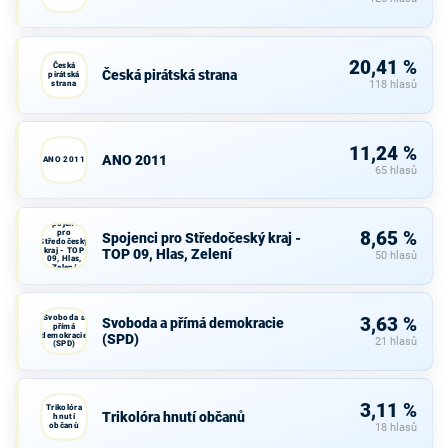
20,41 %
Česká
Česká pirátská strana
pirátská
strana
118 hlasů
11,24 %
ANO 2011
ANO 2011
65 hlasů
Spojenci
pro
8,65 %
Spojenci pro Středočeský kraj -
Středočeský
kraj - TOP
TOP 09, Hlas, Zelení
50 hlasů
09, Hlas,
Zelení
Svoboda a
3,63 %
Svoboda a přímá demokracie
přímá
demokracie
(SPD)
21 hlasů
(SPD)
3,11 %
Trikolóra
Trikolóra hnutí občanů
hnutí
občanů
18 hlasů