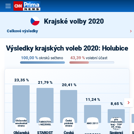
Krajské volby 2020
Celkové výsledky
Výsledky krajských voleb 2020: Holubice
100,00
%
43,39
%
okrsků sečteno
volební účast
23,35 %
21,79 %
20,41 %
11,24 %
8,65 %
Spojenci
pro
Občanská
Česká
Středočeský
STAROSTOVÉ
demokratická
pirátská
ANO 2011
A NEZÁVISLÍ
kraj - TOP
strana
strana
09, Hlas,
Zelení
Občanská
STAROST
Česká
Spojenci
S