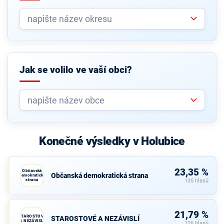
Jak se volilo ve vaší obci?
Konečné výsledky v Holubice
23,35 %
Občanská
Občanská demokratická strana
demokratická
strana
135 hlasů
21,79 %
STAROSTOVÉ
STAROSTOVÉ A NEZÁVISLÍ
A NEZÁVISLÍ
126 hlasů