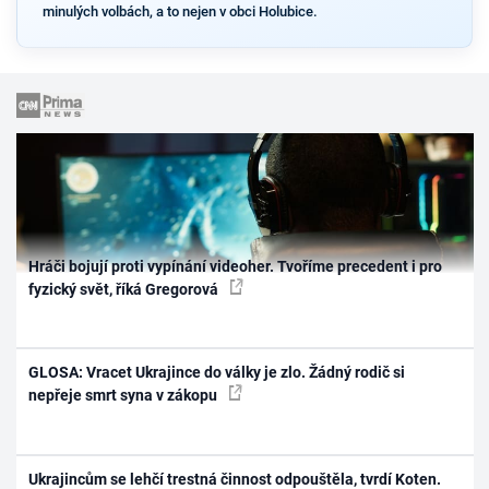
minulých volbách, a to nejen v obci Holubice.
Hráči bojují proti vypínání videoher. Tvoříme precedent i pro
fyzický svět, říká Gregorová
GLOSA: Vracet Ukrajince do války je zlo. Žádný rodič si
nepřeje smrt syna v zákopu
Ukrajincům se lehčí trestná činnost odpouštěla, tvrdí Koten.