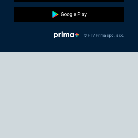
Google Play
© FTV Prima spol. s r.o.