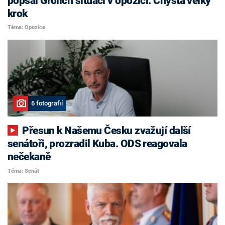
popsal Grolich situaci v opozici. Chystá velký
krok
Téma: Opozice
6 fotografií
Přesun k Našemu Česku zvažují další
senátoři, prozradil Kuba. ODS reagovala
nečekaně
Téma: Senát