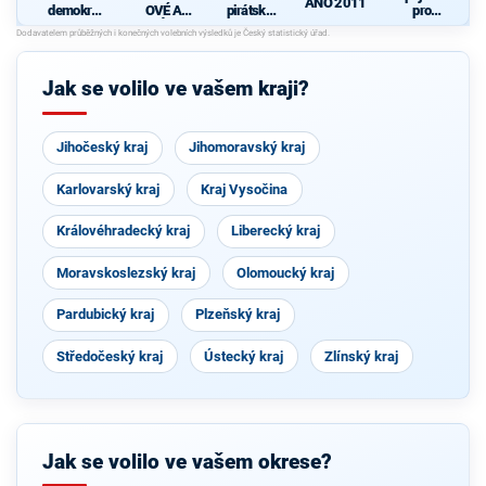
ANO 2011
demokrati
OVÉ A
pirátská
pro
cká strana
NEZÁVISL
strana
Středočes
d
Í
ký kraj -
TOP 09,
Hlas,
Jak se volilo ve vašem kraji?
Zelení
Jihočeský kraj
Jihomoravský kraj
Karlovarský kraj
Kraj Vysočina
Královéhradecký kraj
Liberecký kraj
Moravskoslezský kraj
Olomoucký kraj
Pardubický kraj
Plzeňský kraj
Středočeský kraj
Ústecký kraj
Zlínský kraj
Jak se volilo ve vašem okrese?