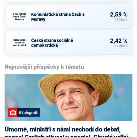
2,59 %
Komunistická strana Čech a
Komunistická
strana Čech a
Moravy
Moravy
15 hlasů
2,42 %
Česká strana sociálně
Česká strana
sociálně
demokratická
demokratická
14 hlasů
Nejnovější příspěvky k tématu
8 fotografií
Úmorné, ministři s námi nechodí do debat,