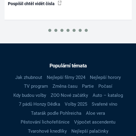
Pospíšil chtěl vidět čísla
Populární témata
Jak zhubnout
Nejlepší filmy 2024
Nejlepší horory
TV program
Změna času
Partie
Počasí
Kdy budou volby
ZOO Nové začátky
Auto – katalog
7 pádů Honzy Dědka
Volby 2025
Svařené víno
Tatarák podle Pohlreicha
Aloe vera
Pěstování lichořeřišnice
Výpočet ascendentu
Tvarohové knedlíky
Nejlepší palačinky