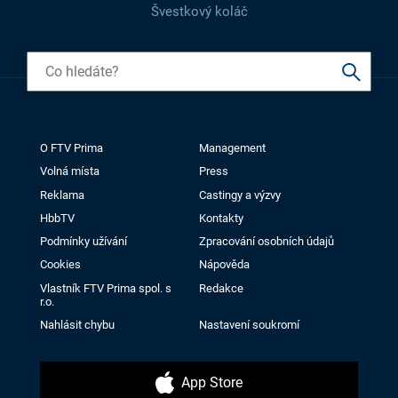
Švestkový koláč
O FTV Prima
Management
Volná místa
Press
Reklama
Castingy a výzvy
HbbTV
Kontakty
Podmínky užívání
Zpracování osobních údajů
Cookies
Nápověda
Vlastník FTV Prima spol. s
Redakce
r.o.
Nahlásit chybu
Nastavení soukromí
App Store