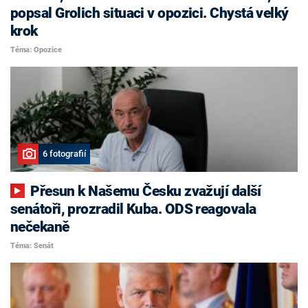
popsal Grolich situaci v opozici. Chystá velký
krok
Téma: Opozice
6 fotografií
Přesun k Našemu Česku zvažují další
senátoři, prozradil Kuba. ODS reagovala
nečekaně
Téma: Senát