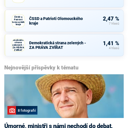
ČSSD a
2,47 %
ČSSD a Patrioti Olomouckého
Patrioti
Olomouckého
kraje
7 hlasů
kraje
Demokratická
1,41 %
Demokratická strana zelených -
strana
zelených -
ZA PRÁVA ZVÍŘAT
ZA PRÁVA
4 hlasů
ZVÍŘAT
Nejnovější příspěvky k tématu
8 fotografií
Úmorné, ministři s námi nechodí do debat,