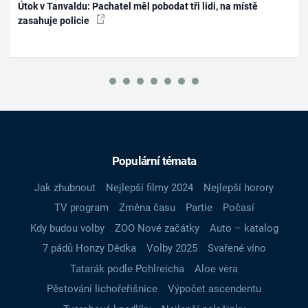
Útok v Tanvaldu: Pachatel měl pobodat tři lidi, na místě
zasahuje policie
Populární témata
Jak zhubnout
Nejlepší filmy 2024
Nejlepší horory
TV program
Změna času
Partie
Počasí
Kdy budou volby
ZOO Nové začátky
Auto – katalog
7 pádů Honzy Dědka
Volby 2025
Svařené víno
Tatarák podle Pohlreicha
Aloe vera
Pěstování lichořeřišnice
Výpočet ascendentu