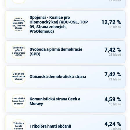
Spojenci -
Spojenci - Koalice pro
Koalice pro
Olomoucký
12,72 %
Olomoucký kraj (KDU-ČSL, TOP
kraj (KDU-
ČSL, TOP 09,
09, Strana zelených,
36 hlasů
Strana
ProOlomouc)
zelených,
ProOlomouc)
Svoboda a
7,42 %
Svoboda a přímá demokracie
přímá
demokracie
(SPD)
21 hlasů
(SPD)
7,42 %
Občanská
Občanská demokratická strana
demokratická
strana
21 hlasů
4,59 %
Komunistická strana Čech a
Komunistická
strana Čech a
Moravy
Moravy
13 hlasů
4,24 %
Trikolóra
Trikolóra hnutí občanů
hnutí
občanů
12 hlasů