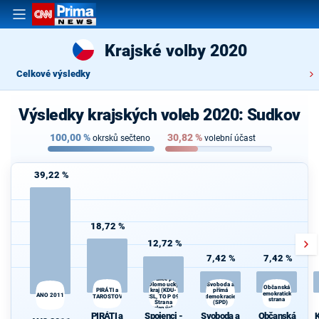
Krajské volby 2020
Celkové výsledky
Výsledky krajských voleb 2020: Sudkov
100,00
%
30,82
%
okrsků sečteno
volební účast
39,22 %
18,72 %
12,72 %
7,42 %
7,42 %
Spojenci -
Koalice pro
Olomoucký
Svoboda a
K
Občanská
kraj (KDU-
PIRÁTI a
přímá
demokratická
s
ANO 2011
STAROSTOVÉ
ČSL, TOP 09,
demokracie
strana
Strana
(SPD)
zelených,
PIRÁTI a
Spojenci -
Svoboda a
Občanská
K
ProOlomouc)