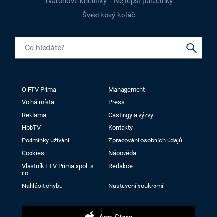
Tvarohové knedlíky
Nejlepší palačinky
Švestkový koláč
O FTV Prima
Management
Volná místa
Press
Reklama
Castingy a výzvy
HbbTV
Kontakty
Podmínky užívání
Zpracování osobních údajů
Cookies
Nápověda
Vlastník FTV Prima spol. s
Redakce
r.o.
Nahlásit chybu
Nastavení soukromí