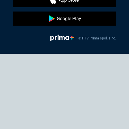
App Store
Google Play
© FTV Prima spol. s r.o.