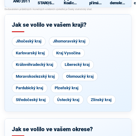
ANO 2011
STAROST
Koalice
přímá
demokrati
c
OVÉ
pro
demokraci
cká strana
Olomouck
e (SPD)
ý kraj
(KDU-
Jak se volilo ve vašem kraji?
ČSL, TOP
09, Strana
zelených,
ProOlomo
Jihočeský kraj
Jihomoravský kraj
uc)
Karlovarský kraj
Kraj Vysočina
Královéhradecký kraj
Liberecký kraj
Moravskoslezský kraj
Olomoucký kraj
Pardubický kraj
Plzeňský kraj
Středočeský kraj
Ústecký kraj
Zlínský kraj
Jak se volilo ve vašem okrese?