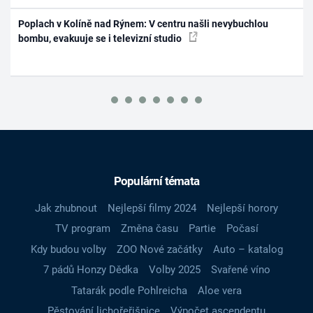
Poplach v Kolíně nad Rýnem: V centru našli nevybuchlou
bombu, evakuuje se i televizní studio
Populární témata
Jak zhubnout
Nejlepší filmy 2024
Nejlepší horory
TV program
Změna času
Partie
Počasí
Kdy budou volby
ZOO Nové začátky
Auto – katalog
7 pádů Honzy Dědka
Volby 2025
Svařené víno
Tatarák podle Pohlreicha
Aloe vera
Pěstování lichořeřišnice
Výpočet ascendentu