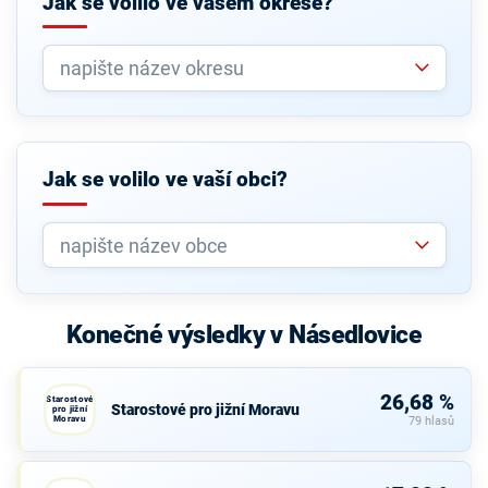
Jak se volilo ve vašem okrese?
Jak se volilo ve vaší obci?
Konečné výsledky v Násedlovice
26,68 %
Starostové
Starostové pro jižní Moravu
pro jižní
Moravu
79 hlasů