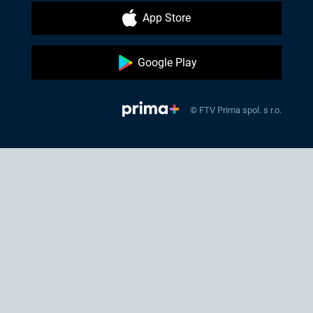
App Store
Google Play
© FTV Prima spol. s r.o.