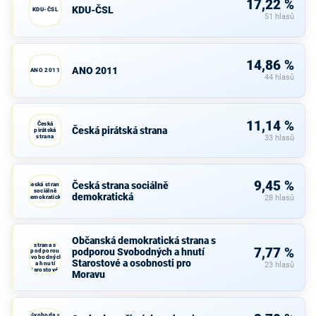
17,22 %
KDU-ČSL
KDU-ČSL
51 hlasů
14,86 %
ANO 2011
ANO 2011
44 hlasů
11,14 %
Česká
Česká pirátská strana
pirátská
strana
33 hlasů
9,45 %
Česká strana sociálně
Česká strana
sociálně
demokratická
demokratická
28 hlasů
Občanská
Občanská demokratická strana s
demokratická
strana s
7,77 %
podporou Svobodných a hnutí
podporou
Svobodných
Starostové a osobnosti pro
a hnutí
23 hlasů
Starostové a
Moravu
osobnosti
pro Moravu
Svoboda a