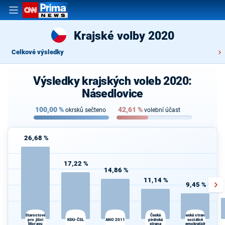
Krajské volby 2020
Celkové výsledky
Výsledky krajských voleb 2020:
Násedlovice
100,00
%
42,61
%
okrsků sečteno
volební účast
26,68 %
17,22 %
14,86 %
11,14 %
9,45 %
d
Česká
Starostové
Česká strana
pro jižní
KDU-ČSL
ANO 2011
pirátská
sociálně
Moravu
strana
demokratická