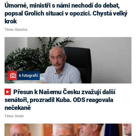
Úmorné, ministři s námi nechodí do debat,
popsal Grolich situaci v opozici. Chystá velký
krok
Téma: Opozice
6 fotografií
Přesun k Našemu Česku zvažují další
senátoři, prozradil Kuba. ODS reagovala
nečekaně
Téma: Senát