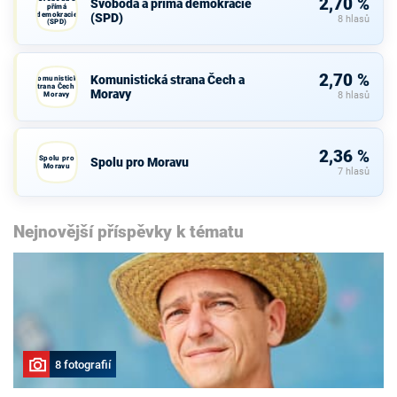
2,70 %
Svoboda a přímá demokracie
přímá
demokracie
(SPD)
8 hlasů
(SPD)
2,70 %
Komunistická strana Čech a
Komunistická
strana Čech a
Moravy
Moravy
8 hlasů
2,36 %
Spolu pro
Spolu pro Moravu
Moravu
7 hlasů
Nejnovější příspěvky k tématu
8 fotografií