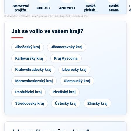
Starostové
Česká
Česká
KDU-ČSL
ANO 2011
pro jižní
pirátská
strana
d
Moravu
strana
sociálně
c
demokrati
s
cká
Jak se volilo ve vašem kraji?
S
Jihočeský kraj
Jihomoravský kraj
Karlovarský kraj
Kraj Vysočina
Královéhradecký kraj
Liberecký kraj
Moravskoslezský kraj
Olomoucký kraj
Pardubický kraj
Plzeňský kraj
Středočeský kraj
Ústecký kraj
Zlínský kraj