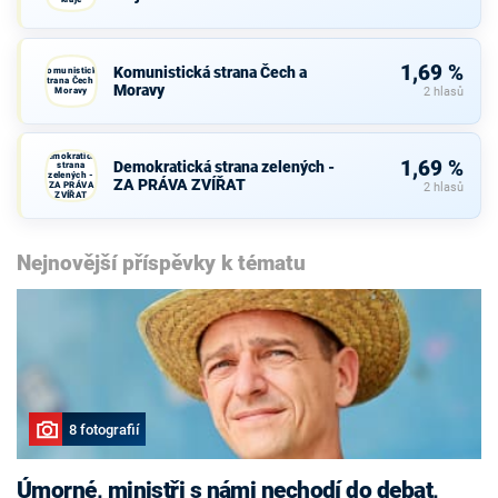
1,69 %
Komunistická strana Čech a
Komunistická
strana Čech a
Moravy
Moravy
2 hlasů
Demokratická
1,69 %
Demokratická strana zelených -
strana
zelených -
ZA PRÁVA ZVÍŘAT
ZA PRÁVA
2 hlasů
ZVÍŘAT
Nejnovější příspěvky k tématu
8 fotografií
Úmorné, ministři s námi nechodí do debat,