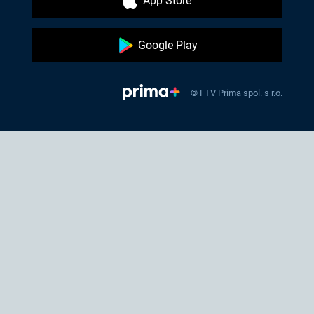
App Store
Google Play
© FTV Prima spol. s r.o.