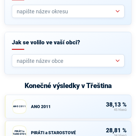
Jak se volilo ve vaší obci?
Konečné výsledky v Třeština
38,13 %
ANO 2011
ANO 2011
45 hlasů
28,81 %
PIRÁTI a
PIRÁTI a STAROSTOVÉ
STAROSTOVÉ
34 hlasů