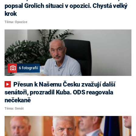
popsal Grolich situaci v opozici. Chystá velký
krok
Téma: Opozice
6 fotografií
Přesun k Našemu Česku zvažují další
senátoři, prozradil Kuba. ODS reagovala
nečekaně
Téma: Senát