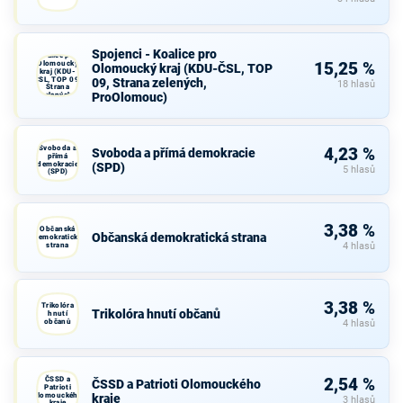
Spojenci -
Spojenci - Koalice pro
Koalice pro
Olomoucký
15,25 %
Olomoucký kraj (KDU-ČSL, TOP
kraj (KDU-
ČSL, TOP 09,
09, Strana zelených,
18 hlasů
Strana
ProOlomouc)
zelených,
ProOlomouc)
Svoboda a
4,23 %
Svoboda a přímá demokracie
přímá
demokracie
(SPD)
5 hlasů
(SPD)
3,38 %
Občanská
Občanská demokratická strana
demokratická
strana
4 hlasů
3,38 %
Trikolóra
Trikolóra hnutí občanů
hnutí
občanů
4 hlasů
ČSSD a
2,54 %
ČSSD a Patrioti Olomouckého
Patrioti
Olomouckého
kraje
3 hlasů
kraje