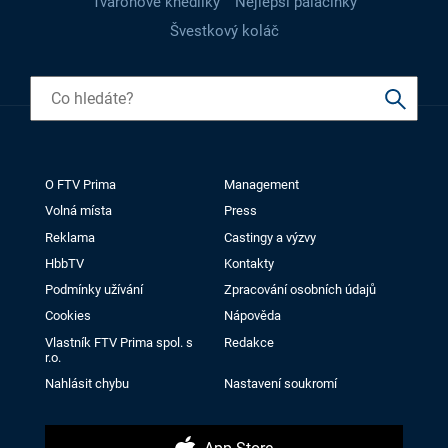
Tvarohové knedlíky
Nejlepší palačinky
Švestkový koláč
O FTV Prima
Management
Volná místa
Press
Reklama
Castingy a výzvy
HbbTV
Kontakty
Podmínky užívání
Zpracování osobních údajů
Cookies
Nápověda
Vlastník FTV Prima spol. s
Redakce
r.o.
Nahlásit chybu
Nastavení soukromí