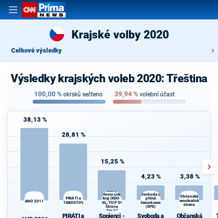
Krajské volby 2020
Celkové výsledky
Výsledky krajských voleb 2020: Třeština
100,00
%
39,94
%
okrsků sečteno
volební účast
38,13 %
28,81 %
15,25 %
4,23 %
3,38 %
Spojenci -
Koalice pro
Olomoucký
Svoboda a
Občanská
kraj (KDU-
PIRÁTI a
přímá
demokratická
ANO 2011
STAROSTOVÉ
ČSL, TOP 09,
demokracie
strana
Strana
(SPD)
zelených,
PIRÁTI a
Spojenci -
Svoboda a
Občanská
ProOlomouc)