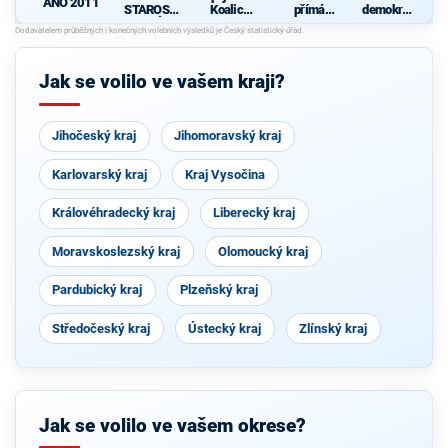
ANO 2011
STAROST
Koalice
přímá
demokrati
OVÉ
pro
demokraci
cká strana
Olomouck
e (SPD)
ý kraj
(KDU-
Jak se volilo ve vašem kraji?
ČSL, TOP
09, Strana
zelených,
ProOlomo
Jihočeský kraj
Jihomoravský kraj
uc)
Karlovarský kraj
Kraj Vysočina
Královéhradecký kraj
Liberecký kraj
Moravskoslezský kraj
Olomoucký kraj
Pardubický kraj
Plzeňský kraj
Středočeský kraj
Ústecký kraj
Zlínský kraj
Jak se volilo ve vašem okrese?