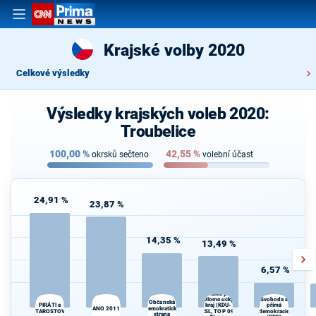
Krajské volby 2020
Celkové výsledky
Výsledky krajských voleb 2020:
Troubelice
100,00
%
42,55
%
okrsků sečteno
volební účast
24,91 %
23,87 %
14,35 %
13,49 %
6,57 %
Spojenci -
Koalice pro
Olomoucký
Svoboda a
K
Občanská
PIRÁTI a
přímá
kraj (KDU-
ANO 2011
demokratická
s
STAROSTOVÉ
ČSL, TOP 09,
demokracie
strana