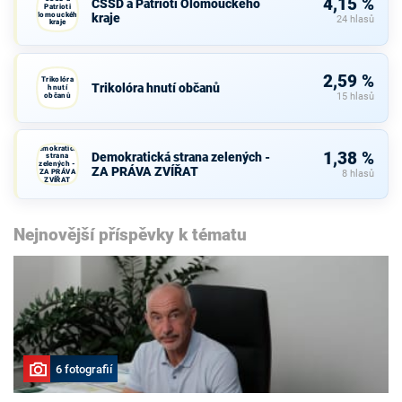
4,15 %
ČSSD a Patrioti Olomouckého
Patrioti
Olomouckého
kraje
24 hlasů
kraje
2,59 %
Trikolóra
Trikolóra hnutí občanů
hnutí
občanů
15 hlasů
Demokratická
1,38 %
Demokratická strana zelených -
strana
zelených -
ZA PRÁVA ZVÍŘAT
ZA PRÁVA
8 hlasů
ZVÍŘAT
Nejnovější příspěvky k tématu
6 fotografií