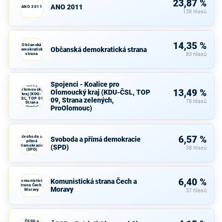
23,87 %
ANO 2011
ANO 2011
138 hlasů
14,35 %
Občanská
Občanská demokratická strana
demokratická
strana
83 hlasů
Spojenci -
Spojenci - Koalice pro
Koalice pro
Olomoucký
13,49 %
Olomoucký kraj (KDU-ČSL, TOP
kraj (KDU-
ČSL, TOP 09,
09, Strana zelených,
78 hlasů
Strana
ProOlomouc)
zelených,
ProOlomouc)
Svoboda a
6,57 %
Svoboda a přímá demokracie
přímá
demokracie
(SPD)
38 hlasů
(SPD)
6,40 %
Komunistická strana Čech a
Komunistická
strana Čech a
Moravy
Moravy
37 hlasů
ČSSD a