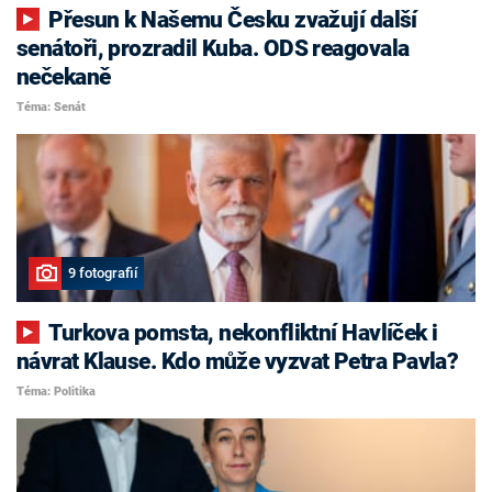
Přesun k Našemu Česku zvažují další
senátoři, prozradil Kuba. ODS reagovala
nečekaně
Téma: Senát
9 fotografií
Turkova pomsta, nekonfliktní Havlíček i
návrat Klause. Kdo může vyzvat Petra Pavla?
Téma: Politika