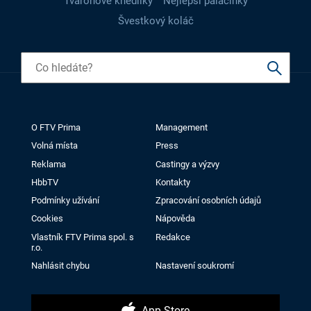
Tvarohové knedlíky
Nejlepší palačinky
Švestkový koláč
O FTV Prima
Management
Volná místa
Press
Reklama
Castingy a výzvy
HbbTV
Kontakty
Podmínky užívání
Zpracování osobních údajů
Cookies
Nápověda
Vlastník FTV Prima spol. s
Redakce
r.o.
Nahlásit chybu
Nastavení soukromí
App Store