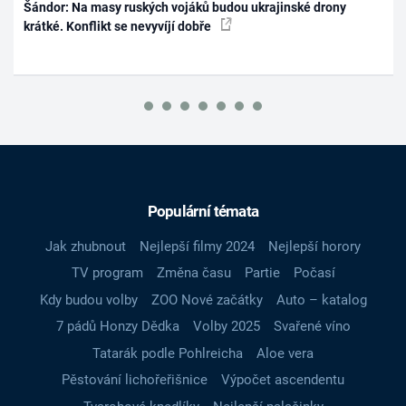
Šándor: Na masy ruských vojáků budou ukrajinské drony
krátké. Konflikt se nevyvíjí dobře
Populární témata
Jak zhubnout
Nejlepší filmy 2024
Nejlepší horory
TV program
Změna času
Partie
Počasí
Kdy budou volby
ZOO Nové začátky
Auto – katalog
7 pádů Honzy Dědka
Volby 2025
Svařené víno
Tatarák podle Pohlreicha
Aloe vera
Pěstování lichořeřišnice
Výpočet ascendentu