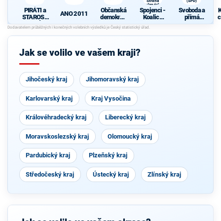
Strana
(SPD)
zelených,
PIRÁTI a
Občanská
Spojenci -
Svoboda a
K
ProOlomouc)
ANO 2011
STAROST
demokrati
Koalice
přímá
c
OVÉ
cká strana
pro
demokraci
Olomouck
e (SPD)
ý kraj
(KDU-
Jak se volilo ve vašem kraji?
ČSL, TOP
09, Strana
zelených,
ProOlomo
Jihočeský kraj
Jihomoravský kraj
uc)
Karlovarský kraj
Kraj Vysočina
Královéhradecký kraj
Liberecký kraj
Moravskoslezský kraj
Olomoucký kraj
Pardubický kraj
Plzeňský kraj
Středočeský kraj
Ústecký kraj
Zlínský kraj