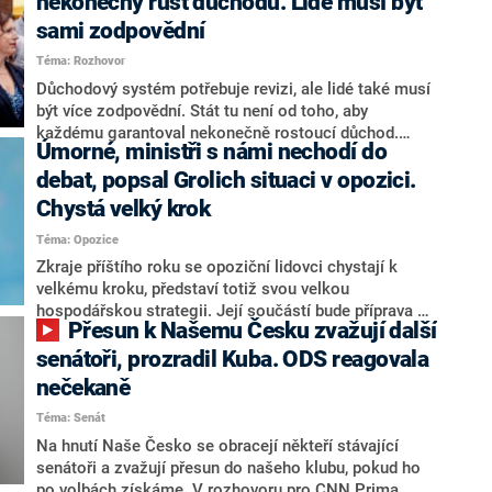
nekonečný růst důchodů. Lidé musí být
sami zodpovědní
Téma: Rozhovor
Důchodový systém potřebuje revizi, ale lidé také musí
být více zodpovědní. Stát tu není od toho, aby
každému garantoval nekonečně rostoucí důchod.
Úmorné, ministři s námi nechodí do
Chybí tu nový systém a my ho představíme,řekl
hejtman Jihočeského kraje a předseda hnutí Naše
debat, popsal Grolich situaci v opozici.
Česko Martin Kuba v rozhovoru pro CNN Prima NEWS.
Chystá velký krok
V čele státu pak podle něj nemůže být člověk, který by
Téma: Opozice
střetem zájmů omezoval čerpání financí a rozvoj,
dodal. Řešení u Andreje Babiše ale hodnotit nechtěl.
Zkraje příštího roku se opoziční lidovci chystají k
velkému kroku, představí totiž svou velkou
hospodářskou strategii. Její součástí bude příprava na
Přesun k Našemu Česku zvažují další
stárnutí populace, řekl ve středu na setkání s novináři
nový předseda lidovců Jan Grolich. Ten zároveň v
senátoři, prozradil Kuba. ODS reagovala
senátních volbách kandiduje ve Vyškově. Popsal i
nečekaně
aktivitu opozice, o níž vládní strany nebo političtí
Téma: Senát
komentátoři mluví jako o slabé a v defenzivě. „Je to
úmorná práce upozorňovat na chyby vlády. Ministři s
Na hnutí Naše Česko se obracejí někteří stávající
námi navíc nechodí do debat. Chceme ale ukazovat
senátoři a zvažují přesun do našeho klubu, pokud ho
svoje témata,“ odpověděl Grolich na dotaz CNN Prima
po volbách získáme. V rozhovoru pro CNN Prima