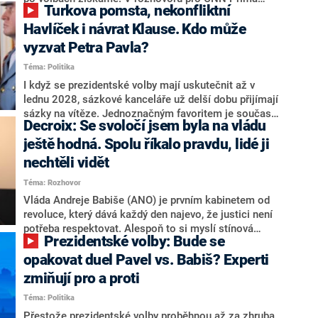
Turkova pomsta, nekonfliktní
NEWS.
NEWS to řekl zakladatel hnutí a jihočeský hejtman
Martin Kuba. Konkrétní nebyl, ale získat by takto mohl
Havlíček i návrat Klause. Kdo může
například senátora Zdeňka Hrabu, který je dnes
vyzvat Petra Pavla?
součástí klubu ODS a TOP 09. Hraba to na dotaz
Téma: Politika
redakce nevyloučil. Předseda klubu senátorů ODS
Zdeněk Nytra redakci řekl, že počítá s odchodem
I když se prezidentské volby mají uskutečnit až v
některých senátorů z klubu a že Naše Česko není
lednu 2028, sázkové kanceláře už delší dobu přijímají
nepřítel, ale soupeř.
sázky na vítěze. Jednoznačným favoritem je současná
Decroix: Se svoločí jsem byla na vládu
hlava státu Petr Pavel. Daleko za ním pak bookmakeři
zmiňují dva výrazné politiky ANO, tedy premiéra
ještě hodná. Spolu říkalo pravdu, lidé ji
Andreje Babiše a ministra průmyslu Karla Havlíčka.
nechtěli vidět
Oblíbeným tipem samotných sázkařů je poslanec za
Téma: Rozhovor
Motoristy Filip Turek. Politolog Jan Kubáček nicméně
o případné kandidatuře kohokoliv ze zmíněné trojice
Vláda Andreje Babiše (ANO) je prvním kabinetem od
značně pochybuje. Podle něj současná koalice dosud
revoluce, který dává každý den najevo, že justici není
nemá osobu, která by Pavlovi mohla konkurovat.
potřeba respektovat. Alespoň to si myslí stínová
Prezidentské volby: Bude se
ministryně spravedlnosti ODS Eva Decroix. V
rozhovoru pro CNN Prima NEWS si nebrala servítky
opakovat duel Pavel vs. Babiš? Experti
ohledně politického výkonu svého nástupce Jeronýma
zmiňují pro a proti
Tejce (za ANO) či vládní zmocněnkyně pro lidská
Téma: Politika
práva Taťány Malé (ANO). Označením „svoloč“ na
adresu vlády prý byla ještě hodná. Decroix se také
Přestože prezidentské volby proběhnou až za zhruba