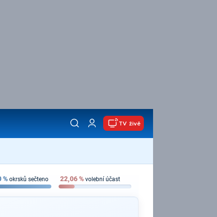
TV živě
0
%
22,06
%
okrsků sečteno
volební účast