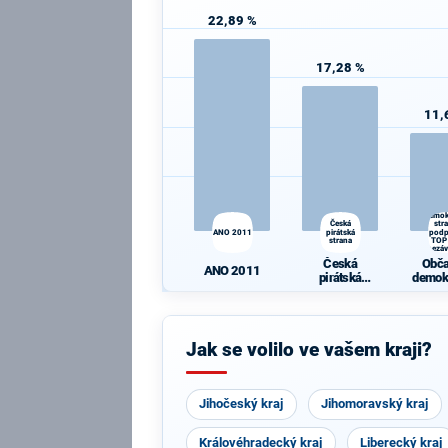
22,89 %
17,28 %
11,
Obč
demok
Česká
str
ANO 2011
pirátská
pod
strana
TOP
nezáv
sta
Česká
Obč
ANO 2011
pirátská
demok
strana
str
podpo
0
nezáv
Jak se volilo ve vašem kraji?
sta
Jihočeský kraj
Jihomoravský kraj
Královéhradecký kraj
Liberecký kraj