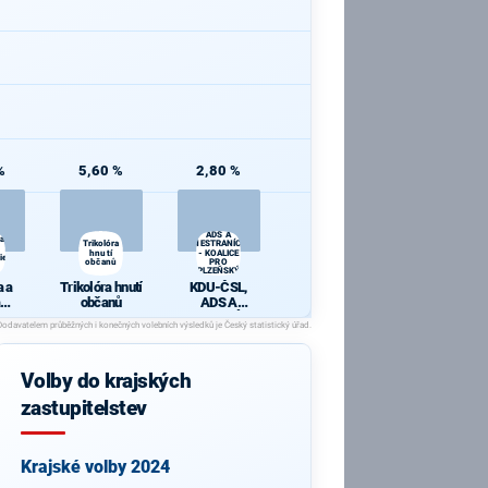
%
5,60 %
2,80 %
KDU-ČSL,
ADS A
 a
Trikolóra
NESTRANÍCI
hnutí
- KOALICE
ie
občanů
PRO
PLZEŇSKÝ
KRAJ
 a
Trikolóra hnutí
KDU-ČSL,
občanů
ADS A
cie
NESTRANÍCI -
KOALICE PRO
PLZEŇSKÝ
KRAJ
Volby do krajských
zastupitelstev
Krajské volby 2024