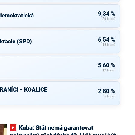
9,34 %
 demokratická
20 hlasů
6,54 %
kracie (SPD)
14 hlasů
5,60 %
12 hlasů
RANÍCI - KOALICE
2,80 %
6 hlasů
Kuba: Stát nemá garantovat