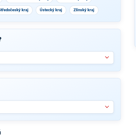
Středočeský kraj
Ústecký kraj
Zlínský kraj
?
ň