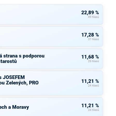
22,89 %
49 hlasů
17,28 %
37 hlasů
á strana s podporou
11,68 %
starostů
25 hlasů
s JOSEFEM
11,21 %
u Zelených, PRO
24 hlasů
11,21 %
ech a Moravy
24 hlasů