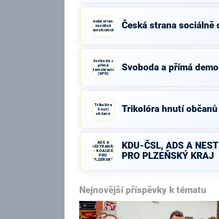
Česká strana
Česká strana sociálně
sociálně
demokratická
Svoboda a
Svoboda a přímá demo
přímá
demokracie
(SPD)
Trikolóra
Trikolóra hnutí občanů
hnutí
občanů
KDU-ČSL,
ADS A
KDU-ČSL, ADS A NEST
NESTRANÍCI
- KOALICE
PRO PLZEŇSKÝ KRAJ
PRO
PLZEŇSKÝ
KRAJ
Nejnovější příspěvky k tématu