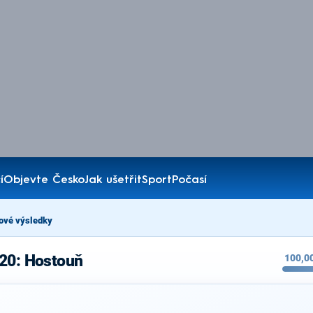
í
Objevte Česko
Jak ušetřit
Sport
Počasí
ové výsledky
020: Hostouň
100,0