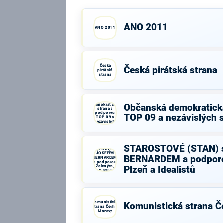
ANO 2011
ANO 2011
Česká
Česká pirátská strana
pirátská
strana
Občanská
demokratická
Občanská demokratick
strana s
podporou
TOP 09 a nezávislých 
TOP 09 a
nezávislých
starostů
STAROSTOVÉ
STAROSTOVÉ (STAN) 
(STAN) s
JOSEFEM
BERNARDEM a podporo
BERNARDEM
a podporou
Zelených,
Plzeň a Idealistů
PRO Plzeň a
Idealistů
Komunistická
Komunistická strana Č
strana Čech a
Moravy