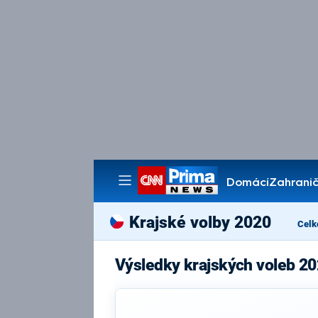
Domácí
Zahranič
Pořady
Krajské volby 2020
Celk
Výsledky krajských voleb 2