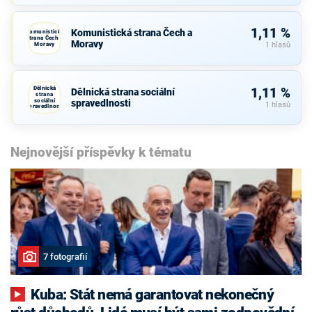
1,11 %
Komunistická strana Čech a
Komunistická
strana Čech a
Moravy
Moravy
1 hlasů
Dělnická
1,11 %
Dělnická strana sociální
strana
sociální
spravedlnosti
1 hlasů
spravedlnosti
Nejnovější příspěvky k tématu
7 fotografií
Kuba: Stát nemá garantovat nekonečný