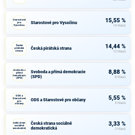
15,55 %
Starostové
Starostové pro Vysočinu
pro
Vysočinu
14 hlasů
14,44 %
Česká
Česká pirátská strana
pirátská
strana
13 hlasů
Svoboda a
8,88 %
Svoboda a přímá demokracie
přímá
demokracie
(SPD)
8 hlasů
(SPD)
ODS a
5,55 %
Starostové
ODS a Starostové pro občany
pro
5 hlasů
občany
3,33 %
Česká strana sociálně
Česká strana
sociálně
demokratická
demokratická
3 hlasů