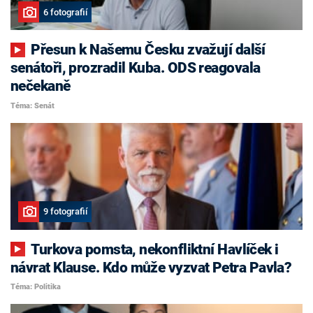
6 fotografií
Přesun k Našemu Česku zvažují další
senátoři, prozradil Kuba. ODS reagovala
nečekaně
Téma: Senát
9 fotografií
Turkova pomsta, nekonfliktní Havlíček i
návrat Klause. Kdo může vyzvat Petra Pavla?
Téma: Politika