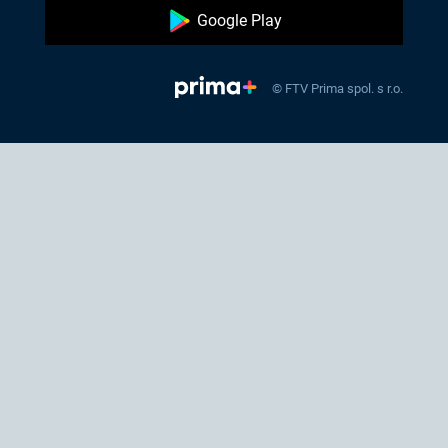
Google Play
© FTV Prima spol. s r.o.