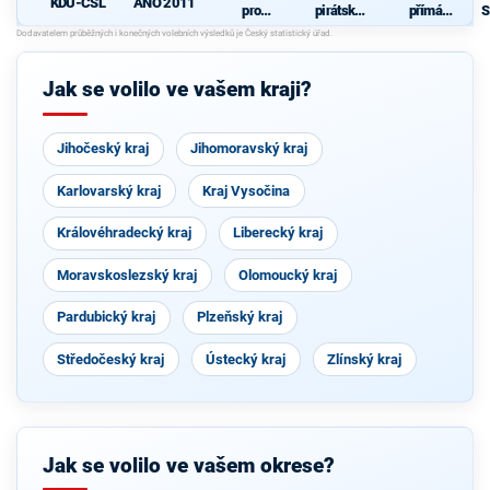
KDU-ČSL
ANO 2011
pro
pirátská
přímá
S
Vysočinu
strana
demokraci
p
e (SPD)
Jak se volilo ve vašem kraji?
Jihočeský kraj
Jihomoravský kraj
Karlovarský kraj
Kraj Vysočina
Královéhradecký kraj
Liberecký kraj
Moravskoslezský kraj
Olomoucký kraj
Pardubický kraj
Plzeňský kraj
Středočeský kraj
Ústecký kraj
Zlínský kraj
Jak se volilo ve vašem okrese?