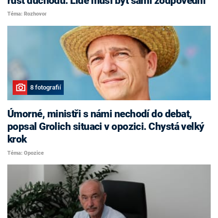
růst důchodů. Lidé musí být sami zodpovědní
Téma: Rozhovor
8 fotografií
Úmorné, ministři s námi nechodí do debat,
popsal Grolich situaci v opozici. Chystá velký
krok
Téma: Opozice