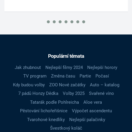
Populární témata
Jak zhubnout
Nejlepší filmy 2024
Nejlepší horory
TV program
Změna času
Partie
Počasí
Kdy budou volby
ZOO Nové začátky
Auto – katalog
7 pádů Honzy Dědka
Volby 2025
Svařené víno
Tatarák podle Pohlreicha
Aloe vera
Pěstování lichořeřišnice
Výpočet ascendentu
Tvarohové knedlíky
Nejlepší palačinky
Švestkový koláč