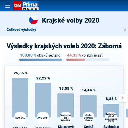
Krajské volby 2020
Celkové výsledky
Výsledky krajských voleb 2020: Záborná
100,00
%
44,33
%
okrsků sečteno
volební účast
25,55 %
22,22 %
15,55 %
14,44 %
8,88 %
Svoboda a
Česká
Starostové
přímá
KDU-ČSL
ANO 2011
pro
pirátská
demokracie
Vysočinu
strana
(SPD)
Starostové
Česká
Svoboda a