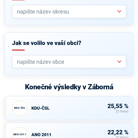
Jak se volilo ve vaší obci?
Konečné výsledky v Záborná
25,55 %
KDU-ČSL
KDU-ČSL
23 hlasů
22,22 %
ANO 2011
ANO 2011
20 hlasů